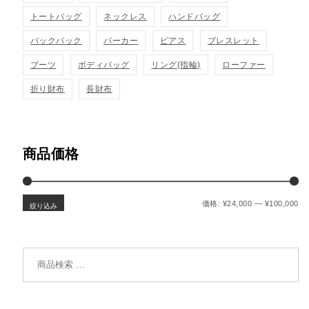
トートバッグ
ネックレス
ハンドバッグ
バックパック
パーカー
ピアス
ブレスレット
ブーツ
ボディバッグ
リング(指輪)
ローファー
折り財布
長財布
商品価格
最
最
価格:
¥24,000
—
¥100,000
絞り込み
検索対象: