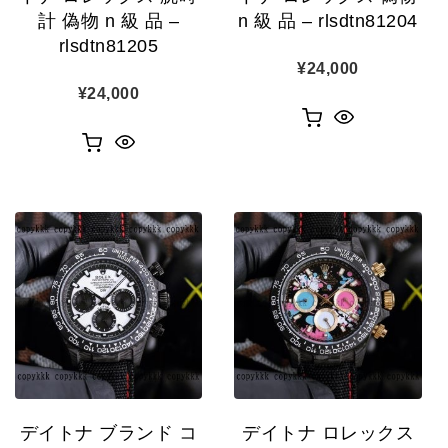
計 偽物 n 級 品 –
n 級 品 – rlsdtn81204
rlsdtn81205
¥
24,000
¥
24,000
デイトナ ブランド コ
デイトナ ロレックス