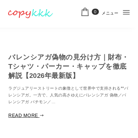
コンテンツへ移動
0
メニュー
ナ
スーパーコピー
ビ
ゲ
ー
バレンシアガ偽物の見分け方｜財布・
シ
Tシャツ・パーカー・キャップを徹底
ョ
解説【2026年最新版】
ン
ラグジュアリーストリートの象徴として世界中で支持される**バ
切
レンシアガ。一方で、人気の高さゆえにバレンシアガ 偽物／バ
レンシアガ パチモン／…
り
替
READ MORE
え