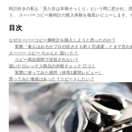
時計好きの私も「見た目は本物そっくり」という噂に惹かれ、
う。 スーパーコピー腕時計の購入体験を徹底レビューします。
目次
なぜスーパーコピー腕時計を購入しようと思ったのか？
実際「素人はおろかプロの目さえも欺く完成度」とまで言わ
スーパー コピー ちゃんと 届い た？
コピー商品税関で没収されない？
届いたロレックス商品の外観チェック 口コミ
実際に使ってみた感想（使用1週間レビュー）
買ってみた価値はあった？リピートしたい？