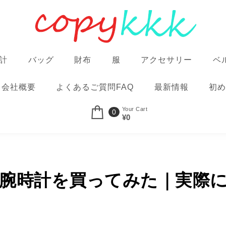
計
バッグ
財布
服
アクセサリー
ベ
会社概要
よくあるご質問FAQ
最新情報
初め
Your Cart
0
¥0
ピー腕時計を買ってみた｜実