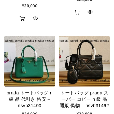
¥
20,000
お
ク
お
ク
買
イ
買
イ
い
ッ
い
ッ
物
ク
物
ク
カ
表
カ
表
ゴ
示
ゴ
示
に
に
追
追
加
prada トートバッグ n
トートバッグ prada ス
加
級 品 代引き 格安 –
ーパー コピー n 級 品
nsvb31490
通販 偽物 – nsvb31462