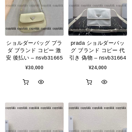
カ
表
ゴ
示
ゴ
示
に
に
追
追
加
ショルダーバッグ プラ
prada ショルダーバッ
加
ダ ブランド コピー 激
グ ブランド コピー 代
安 後払い – nsvb31665
引き 偽物 – nsvb31664
¥
30,000
¥
24,000
お
お
ク
ク
買
買
イ
イ
い
い
ッ
ッ
物
物
ク
ク
カ
カ
表
表