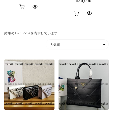
¥
20,000
お
ク
お
ク
買
イ
買
イ
い
ッ
人気順
結果の1～16/267を表示しています
い
ッ
物
ク
物
ク
カ
表
カ
表
ゴ
示
ゴ
示
に
に
追
追
加
加