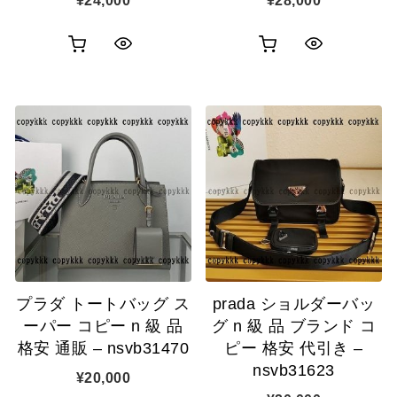
¥
24,000
¥
28,000
お
お
ク
ク
買
買
イ
イ
い
い
ッ
ッ
物
物
ク
ク
カ
カ
表
表
ゴ
ゴ
示
示
に
に
追
追
プラダ トートバッグ ス
prada ショルダーバッ
加
加
ーパー コピー n 級 品
グ n 級 品 ブランド コ
格安 通販 – nsvb31470
ピー 格安 代引き –
nsvb31623
¥
20,000