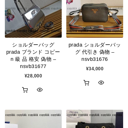
ショルダーバッグ
prada ショルダーバッ
prada ブランド コピー
グ 代引き 偽物 –
n 級 品 格安 偽物 –
nsvb31676
nsvb31677
¥
34,000
¥
28,000
お
ク
お
ク
買
イ
買
イ
い
ッ
い
ッ
物
ク
物
ク
カ