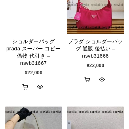
カ
表
ゴ
示
ゴ
示
に
に
追
追
加
ショルダーバッグ
プラダ ショルダーバッ
加
prada スーパー コピー
グ 通販 後払い –
偽物 代引き –
nsvb31666
nsvb31667
¥
22,000
¥
22,000
お
ク
お
ク
買
イ
買
イ
い
ッ
い
ッ
物
ク
物
ク
カ
表