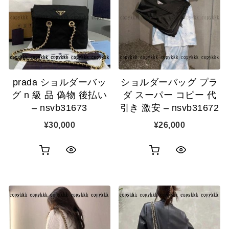
カ
カ
表
表
ゴ
ゴ
示
示
に
に
追
追
prada ショルダーバッ
ショルダーバッグ プラ
加
加
グ n 級 品 偽物 後払い
ダ スーパー コピー 代
– nsvb31673
引き 激安 – nsvb31672
¥
30,000
¥
26,000
お
お
ク
ク
買
買
イ
イ
い
い
ッ
ッ
物
物
ク
ク
カ
カ