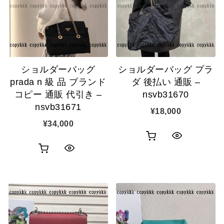
表
表
ゴ
ゴ
示
示
に
に
追
追
ショルダーバッグ
ショルダーバッグ プラ
加
加
prada n 級 品 ブランド
ダ 後払い 通販 –
コピー 通販 代引き –
nsvb31670
nsvb31671
¥
18,000
¥
34,000
お
ク
お
ク
買
イ
買
イ
い
ッ
い
ッ
物
ク
物
ク
カ
表
カ