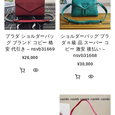
表
ゴ
示
ゴ
示
に
に
追
追
加
プラダ ショルダーバッ
ショルダーバッグ プラ
加
グ ブランド コピー 格
ダ n 級 品 スーパー コ
安 代引き – nsvb31669
ピー 激安 後払い –
nsvb31668
¥
26,000
¥
30,000
お
ク
お
ク
買
イ
買
イ
い
ッ
い
ッ
物
ク
物
ク
カ
表