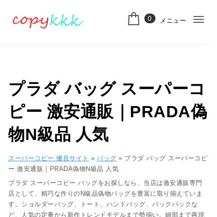
コンテンツへ移動
0
メニュー
ナ
スーパーコピー
ビ
ゲ
ー
プラダ バッグ スーパーコ
シ
ピー 激安通販｜PRADA偽
ョ
ン
物N級品 人気
切
スーパーコピー 優良サイト
»
バッグ
»
プラダ バッグ スーパーコピ
り
ー 激安通販｜PRADA偽物N級品 人気
替
プラダ
スーパーコピー バッグ
をお探しなら、当店は
激安通販専門
店
として、精巧な作りの
N級品偽物バッグ
を豊富に取り揃えていま
え
す。
ショルダーバッグ、トート、ハンドバッグ、バックパック
な
ど、人気の定番から新作トレンドモデルまで勢揃い。細部まで再現