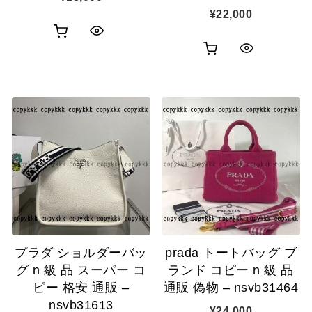
¥
22,000
お
ク
お
ク
買
イ
買
イ
い
ッ
い
ッ
物
ク
物
ク
カ
表
カ
表
ゴ
示
ゴ
示
に
に
追
追
加
プラダ ショルダーバッ
prada トートバッグ ブ
加
グ n 級 品 スーパー コ
ランド コピー n 級 品
ピー 格安 通販 –
通販 偽物 – nsvb31464
nsvb31613
¥
24,000