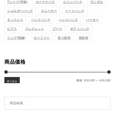
Tシャツ(半袖)
カードケース
コインパース
サンダル
示
ゴ
示
ショルダーバッグ
スニーカー
トートバッグ
に
に
ネックレス
ハンドバッグ
バックパック
パーカー
追
追
ピアス
ブレスレット
ブーツ
ボディバッグ
加
加
リング(指輪)
ローファー
折り財布
長財布
商品価格
最
最
価格:
¥18,000
—
¥34,000
絞り込み
検索対象: