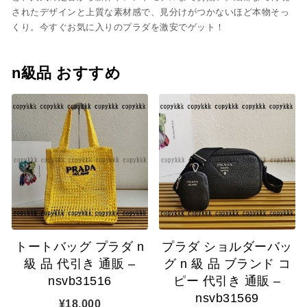
されたデザインと上質な素材感で、
見分けがつかないほど本物そっ
くり
。今すぐお気に入りのプラダを激安でゲット！
n級品 おすすめ
トートバッグ プラダ n
プラダ ショルダーバッ
級 品 代引き 通販 –
グ n 級 品 ブランド コ
nsvb31516
ピー 代引き 通販 –
nsvb31569
¥
18,000