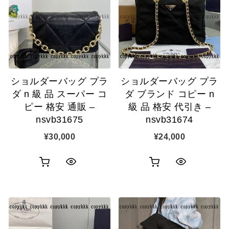
表
カ
表
ゴ
示
ゴ
示
に
に
追
追
加
ショルダーバッグ プラ
ショルダーバッグ プラ
加
ダ n 級 品 スーパー コ
ダ ブランド コピー n
ピー 格安 通販 –
級 品 格安 代引き –
nsvb31675
nsvb31674
¥
30,000
¥
24,000
お
お
ク
ク
買
買
イ
イ
い
い
ッ
ッ
物
物
ク
ク