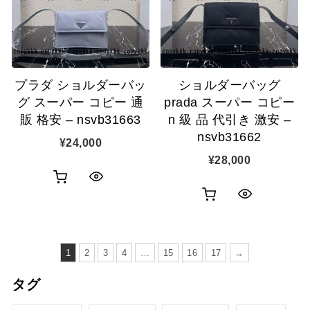
ゴ
ゴ
示
示
に
に
追
追
プラダ ショルダーバッ
ショルダーバッグ
加
加
グ スーパー コピー 通
prada スーパー コピー
販 格安 – nsvb31663
n 級 品 代引き 激安 –
nsvb31662
¥
24,000
¥
28,000
お
ク
お
ク
買
イ
買
イ
い
ッ
い
1
2
3
4
…
15
16
17
→
ッ
物
ク
物
タグ
ク
カ
表
カ
表
ゴ