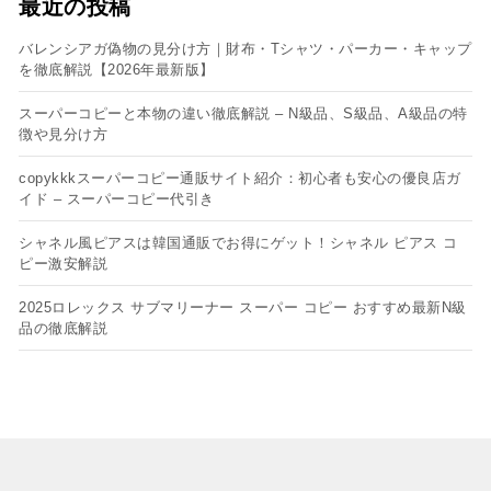
最近の投稿
バレンシアガ偽物の見分け方｜財布・Tシャツ・パーカー・キャップ
を徹底解説【2026年最新版】
スーパーコピーと本物の違い徹底解説 – N級品、S級品、A級品の特
徴や見分け方
copykkkスーパーコピー通販サイト紹介：初心者も安心の優良店ガ
イド – スーパーコピー代引き
シャネル風ピアスは韓国通販でお得にゲット！シャネル ピアス コ
ピー​激安解説
2025ロレックス サブマリーナー スーパー コピー おすすめ最新N級
品の徹底解説