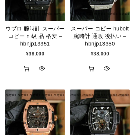
ウブロ 腕時計 スーパー
スーパー コピー hubolt
コピー n 級 品 格安 –
腕時計 通販 後払い –
hbnjp13351
hbnjp13350
¥
38,000
¥
38,000
お
お
ク
ク
買
買
イ
イ
い
い
ッ
ッ
物
物
ク
ク
カ
カ
表
表
ゴ
ゴ
示
示