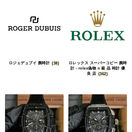
ロジェデュブイ 腕時計
(38)
ロレックス スーパーコピー 腕時
計 - rolex偽物​ n 級 品 時計​ 優
良 店
(362)