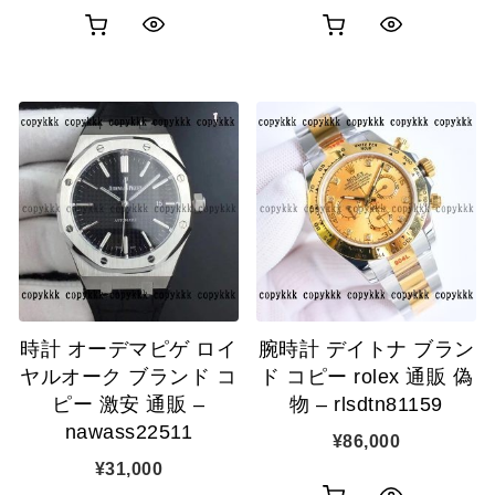
お
お
ク
ク
買
買
イ
イ
い
い
ッ
ッ
物
物
ク
ク
カ
カ
表
表
ゴ
ゴ
示
示
に
に
追
追
時計 オーデマピゲ ロイ
腕時計 デイトナ ブラン
加
加
ヤルオーク ブランド コ
ド コピー rolex 通販 偽
ピー 激安 通販 –
物 – rlsdtn81159
nawass22511
¥
86,000
¥
31,000
お