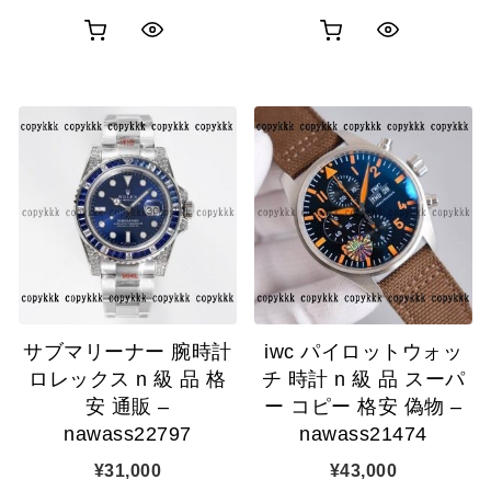
お
お
ク
ク
買
買
イ
イ
い
い
ッ
ッ
物
物
ク
ク
カ
カ
表
表
ゴ
ゴ
示
示
に
に
追
追
サブマリーナー 腕時計
iwc パイロットウォッ
加
加
ロレックス n 級 品 格
チ 時計 n 級 品 スーパ
安 通販 –
ー コピー 格安 偽物 –
nawass22797
nawass21474
¥
31,000
¥
43,000