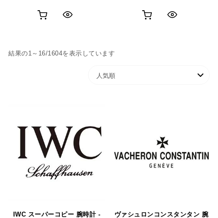
お
お
ク
ク
買
買
イ
イ
人気順
結果の1～16/1604を表示しています
い
い
ッ
ッ
物
物
ク
ク
カ
カ
表
表
ゴ
ゴ
示
示
に
に
追
追
加
加
IWC スーパーコピー 腕時計 -
ヴァシュロンコンスタンタン 腕