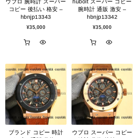
ウブロ 腕時計 スーパー
hubolt スーパー コピー
加
加
コピー 後払い 格安 –
腕時計 通販 激安 –
hbnjp13343
hbnjp13342
¥
35,000
¥
35,000
お
お
ク
ク
買
買
イ
イ
い
い
ッ
ッ
物
物
ク
ク
カ
カ
表
表
ゴ
ゴ
示
示
に
に
追
追
ブランド コピー 時計
ウブロ スーパー コピー
加
加