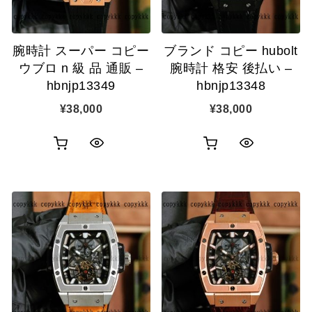
に
に
追
追
腕時計 スーパー コピー
ブランド コピー hubolt
加
加
ウブロ n 級 品 通販 –
腕時計 格安 後払い –
hbnjp13349
hbnjp13348
¥
38,000
¥
38,000
お
お
ク
ク
買
買
イ
イ
い
い
ッ
ッ
物
物
ク
ク
カ
カ
表
表
ゴ
ゴ
示
示
に
に