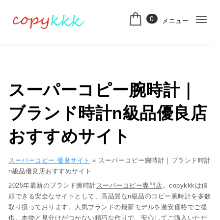
コンテンツへ移動
0
メニュー
ナ
スーパーコピー
ビ
ゲ
ー
スーパーコピー腕時計｜
シ
ブランド時計n級品優良店
ョ
ン
おすすめサイト
切
スーパーコピー 優良サイト
»
スーパーコピー腕時計｜ブランド時計
り
n級品優良店おすすめサイト
替
2025年最新の
ブランド腕時計
スーパーコピー専門店
。copykkkは信
頼できる安全なサイトとして、高品質な
n級品
のコピー腕時計を多数
え
取り扱っております。人気ブランドの最新モデルを
激安価格
でご提
供。本物と見分けがつかない精巧な作りで、安心してご購入いただ