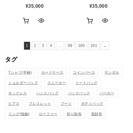
¥
35,000
¥
35,000
お
お
ク
ク
買
買
イ
イ
い
い
1
2
3
4
…
99
100
101
→
ッ
ッ
物
物
タグ
ク
ク
カ
カ
表
表
Tシャツ(半袖)
カードケース
コインパース
サンダル
ゴ
ゴ
示
示
ショルダーバッグ
スニーカー
トートバッグ
に
に
ネックレス
ハンドバッグ
バックパック
パーカー
追
追
ピアス
ブレスレット
ブーツ
ボディバッグ
加
加
リング(指輪)
ローファー
折り財布
長財布