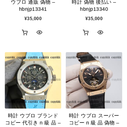
ウブロ 通販 偽物 –
時計 偽物 後払い –
hbnjp13341
hbnjp13340
¥
35,000
¥
35,000
お
お
ク
ク
買
買
イ
イ
い
い
ッ
ッ
物
物
ク
ク
カ
カ
表
表
ゴ
ゴ
示
示
に
に
追
追
時計 ウブロ ブランド
時計 ウブロ スーパー
加
加
コピー 代引き n 級 品 –
コピー n 級 品 偽物 –