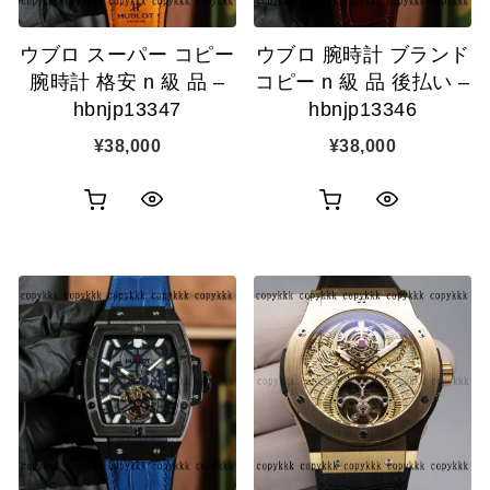
追
追
ウブロ スーパー コピー
ウブロ 腕時計 ブランド
加
加
腕時計 格安 n 級 品 –
コピー n 級 品 後払い –
hbnjp13347
hbnjp13346
¥
38,000
¥
38,000
お
お
ク
ク
買
買
イ
イ
い
い
ッ
ッ
物
物
ク
ク
カ
カ
表
表
ゴ
ゴ
示
示
に
に