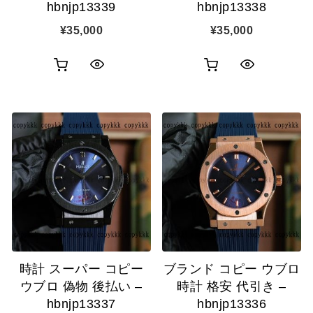
hbnjp13339
hbnjp13338
¥
35,000
¥
35,000
お
お
ク
ク
買
買
イ
イ
い
い
ッ
ッ
物
物
ク
ク
カ
カ
表
表
ゴ
ゴ
示
示
に
に
追
追
時計 スーパー コピー
ブランド コピー ウブロ
加
加
ウブロ 偽物 後払い –
時計 格安 代引き –
hbnjp13337
hbnjp13336