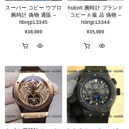
追
追
スーパー コピー ウブロ
hubolt 腕時計 ブランド
加
加
腕時計 偽物 通販 –
コピー n 級 品 偽物 –
hbnjp13345
hbnjp13344
¥
38,000
¥
35,000
お
お
ク
ク
買
買
イ
イ
い
い
ッ
ッ
物
物
ク
ク
カ
カ
表
表
ゴ
ゴ
示
示
に
に
追
追