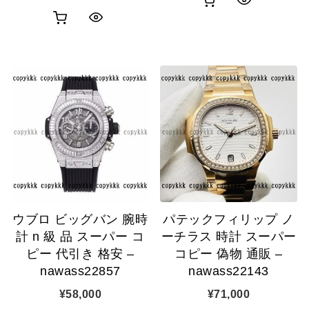
ク
お
ク
買
イ
買
イ
い
ッ
い
ッ
物
ク
物
ク
カ
表
カ
表
ゴ
示
ゴ
示
に
に
追
追
加
ウブロ ビッグバン 腕時
パテックフィリップ ノ
加
計 n 級 品 スーパー コ
ーチラス 時計 スーパー
ピー 代引き 格安 –
コピー 偽物 通販 –
nawass22857
nawass22143
¥
58,000
¥
71,000