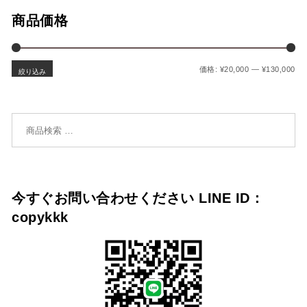
商品価格
最
最
価格:
¥20,000
—
¥130,000
絞り込み
検索対象:
今すぐお問い合わせください LINE ID：
copykkk