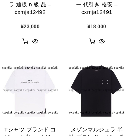
ラ 通販 n 級 品 –
ー 代引き 格安 –
cxmja12492
cxmja12491
¥
23,000
¥
18,000
Tシャツ ブランド コ
メゾンマルジェラ 半