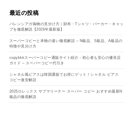
最近の投稿
バレンシアガ偽物の見分け方｜財布・Tシャツ・パーカー・キャッ
プを徹底解説【2026年最新版】
スーパーコピーと本物の違い徹底解説 – N級品、S級品、A級品の
特徴や見分け方
copykkkスーパーコピー通販サイト紹介：初心者も安心の優良店
ガイド – スーパーコピー代引き
シャネル風ピアスは韓国通販でお得にゲット！シャネル ピアス
コピー​激安解説
2025ロレックス サブマリーナー スーパー コピー おすすめ最新N
級品の徹底解説