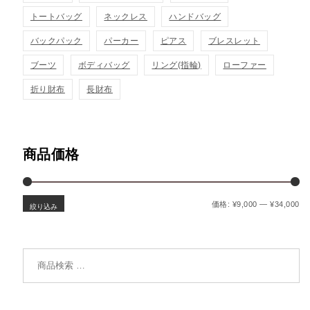
トートバッグ
ネックレス
ハンドバッグ
バックパック
パーカー
ピアス
ブレスレット
ブーツ
ボディバッグ
リング(指輪)
ローファー
折り財布
長財布
商品価格
最
最
価格:
¥9,000
—
¥34,000
絞り込み
検索対象: