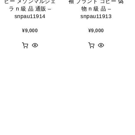
ピー メゾンマルジェ
袖 ブランド コピー 偽
ラ n 級 品 通販 –
物 n 級 品 –
snpau11914
snpau11913
¥
9,000
¥
9,000