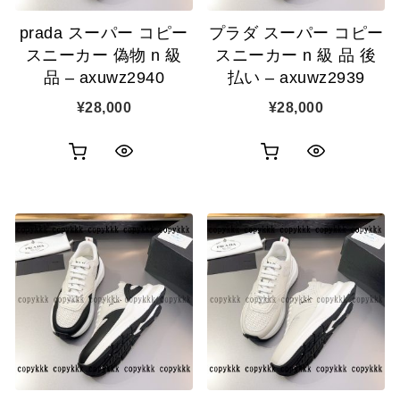
追
追
prada スーパー コピー
プラダ スーパー コピー
加
加
スニーカー 偽物 n 級
スニーカー n 級 品 後
品 – axuwz2940
払い – axuwz2939
¥
28,000
¥
28,000
お
お
ク
ク
買
買
イ
イ
い
い
ッ
ッ
物
物
ク
ク
カ
カ
表
表
ゴ
ゴ
示
示
に
に
追
追