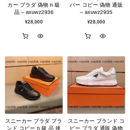
加
加
カー プラダ 偽物 n 級
パー コピー 偽物 通販
品 – axuwz2936
– axuwz2935
¥
28,000
¥
28,000
お
お
ク
ク
買
買
イ
イ
い
い
ッ
ッ
物
物
ク
ク
カ
カ
表
表
ゴ
ゴ
示
示
に
に
追
追
スニーカー プラダ ブラ
スニーカー ブランド コ
加
加
ンド コピー n 級 品 後
ピー プラダ 通販 偽物