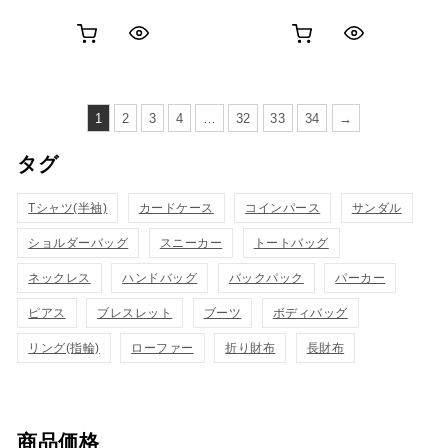
お
お
ク
ク
買
買
イ
イ
い
い
1
2
3
4
…
32
33
34
→
ッ
ッ
物
物
タグ
ク
ク
カ
カ
表
表
Tシャツ(半袖)
カードケース
コインパース
サンダル
ゴ
ゴ
示
示
ショルダーバッグ
スニーカー
トートバッグ
に
に
ネックレス
ハンドバッグ
バックパック
パーカー
追
追
ピアス
ブレスレット
ブーツ
ボディバッグ
加
加
リング(指輪)
ローファー
折り財布
長財布
商品価格