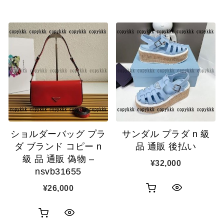
買
買
イ
イ
い
い
ッ
ッ
物
物
ク
ク
カ
カ
表
表
ゴ
ゴ
示
示
に
に
追
追
ショルダーバッグ プラ
サンダル プラダ n 級
加
加
ダ ブランド コピー n
品 通販 後払い
級 品 通販 偽物 –
¥
32,000
nsvb31655
¥
26,000
お
ク
買
イ
お
ク