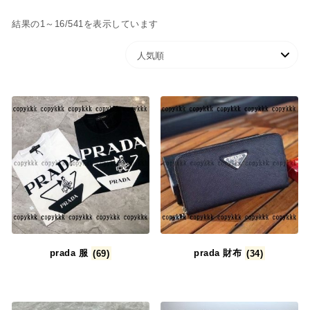
イ
い
ッ
人気順
結果の1～16/541を表示しています
い
ッ
物
ク
物
ク
カ
表
カ
表
ゴ
示
ゴ
示
に
に
追
追
加
加
prada 服
(69)
prada 財布
(34)