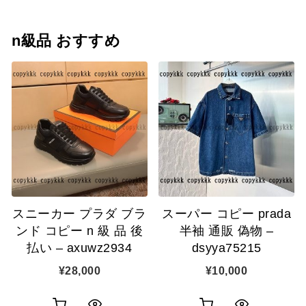
n級品 おすすめ
スニーカー プラダ ブラ
スーパー コピー prada
ンド コピー n 級 品 後
半袖 通販 偽物 –
払い – axuwz2934
dsyya75215
¥
28,000
¥
10,000
お
お