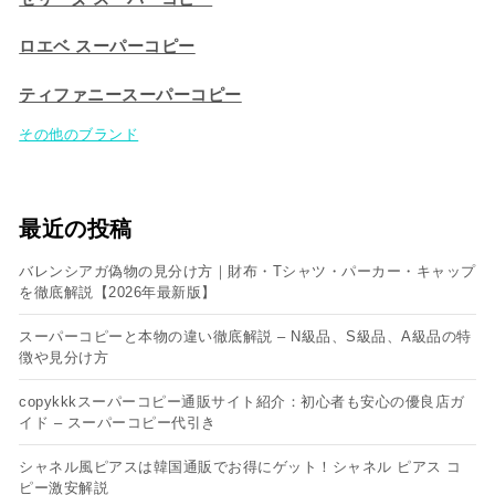
ロエベ スーパーコピー
ティファニースーパーコピー
その他のブランド
最近の投稿
バレンシアガ偽物の見分け方｜財布・Tシャツ・パーカー・キャップ
を徹底解説【2026年最新版】
スーパーコピーと本物の違い徹底解説 – N級品、S級品、A級品の特
徴や見分け方
copykkkスーパーコピー通販サイト紹介：初心者も安心の優良店ガ
イド – スーパーコピー代引き
シャネル風ピアスは韓国通販でお得にゲット！シャネル ピアス コ
ピー​激安解説