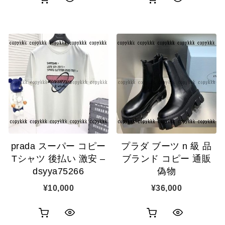
ク
ク
買
買
イ
イ
い
い
ッ
ッ
物
物
ク
ク
カ
カ
表
表
ゴ
ゴ
示
示
に
に
追
追
prada スーパー コピー
プラダ ブーツ n 級 品
加
加
Tシャツ 後払い 激安 –
ブランド コピー 通販
dsyya75266
偽物
¥
10,000
¥
36,000
お
お
ク
ク