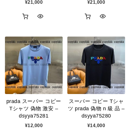
¥
21,000
¥
21,000
お
お
ク
ク
買
買
イ
イ
い
い
ッ
ッ
物
物
ク
ク
カ
カ
表
表
ゴ
ゴ
示
示
に
に
追
追
prada スーパー コピー
スーパー コピー Tシャ
加
加
Tシャツ 偽物 激安 –
ツ prada 偽物 n 級 品 –
dsyya75281
dsyya75280
¥
12,000
¥
14,000