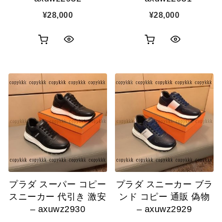
¥
28,000
¥
28,000
お
お
ク
ク
買
買
イ
イ
い
い
ッ
ッ
物
物
ク
ク
カ
カ
表
表
ゴ
ゴ
示
示
に
に
追
追
プラダ スーパー コピー
プラダ スニーカー ブラ
加
加
スニーカー 代引き 激安
ンド コピー 通販 偽物
– axuwz2930
– axuwz2929