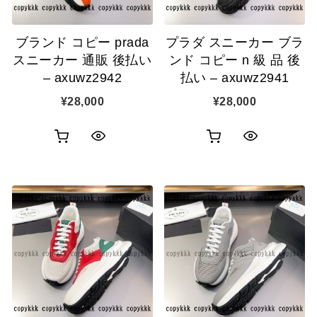
ブランド コピー prada
プラダ スニーカー ブラ
スニーカー 通販 後払い
ンド コピー n 級 品 後
– axuwz2942
払い – axuwz2941
¥
28,000
¥
28,000
お
お
ク
ク
買
買
イ
イ
い
い
ッ
ッ
物
物
ク
ク
カ
カ
表
表
ゴ
ゴ
示
示
に
に