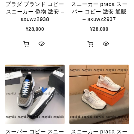
プラダ ブランド コピー
スニーカー prada スー
加
加
スニーカー 偽物 激安 –
パー コピー 激安 通販
axuwz2938
– axuwz2937
¥
28,000
¥
28,000
お
お
ク
ク
買
買
イ
イ
い
い
ッ
ッ
物
物
ク
ク
カ
カ
表
表
ゴ
ゴ
示
示
に
に
追
追
スーパー コピー スニー
スニーカー prada スー