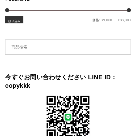
最
最
価格:
¥9,000
—
¥38,000
絞り込み
検索対象:
今すぐお問い合わせください LINE ID：
copykkk