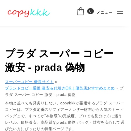
コンテンツへ移動
0
メニュー
ナ
スーパーコピー
ビ
ゲ
ー
プラダ スーパー コピー
シ
激安​ - prada 偽物
ョ
ン
スーパーコピー 優良サイト
»
切
ブランドコピー通販 激安＆代引きOK｜優良店おすすめまとめ
»
プ
ラダ スーパー コピー 激安​ - prada 偽物
り
本物と並べても見劣りしない。copykkkが厳選する
プラダ スーパー
替
コピー
は、
プラダ
定番の
サフィアーノレザー財布
から人気の
トート
バッグ
まで、すべてが“本物級”の完成度。プロでも
見分け方に迷う
え
レベル
。価格激安、高品質な
prada 偽物 バッグ
・
財布
を安心して選
びたい方にぴったりの特集ページです。