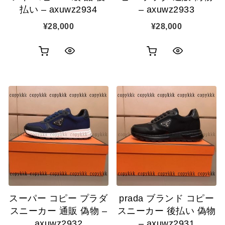
払い – axuwz2934
– axuwz2933
¥
28,000
¥
28,000
お
お
ク
ク
買
買
イ
イ
い
い
ッ
ッ
物
物
ク
ク
カ
カ
表
表
ゴ
ゴ
示
示
に
に
追
追
スーパー コピー プラダ
prada ブランド コピー
加
加
スニーカー 通販 偽物 –
スニーカー 後払い 偽物
axuwz2932
– axuwz2931