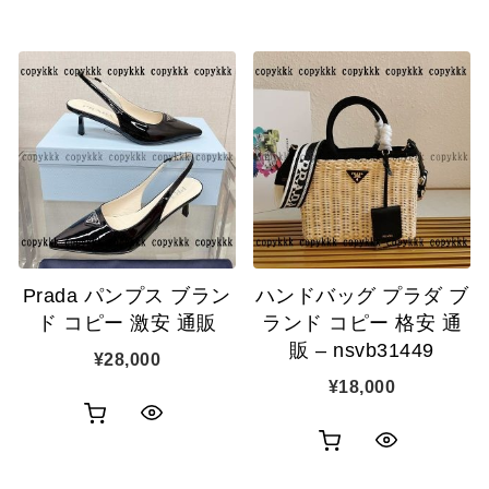
い
ッ
買
イ
物
ク
い
ッ
カ
表
物
ク
ゴ
示
カ
表
に
ゴ
示
追
に
加
追
Prada パンプス ブラン
ハンドバッグ プラダ ブ
加
ド コピー 激安 通販
ランド コピー 格安 通
販 – nsvb31449
¥
28,000
¥
18,000
お
ク
お
ク
買
イ
買