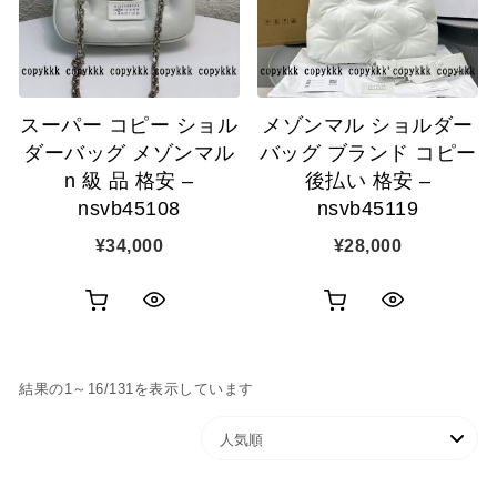
ゴ
示
に
に
追
追
加
スーパー コピー ショル
メゾンマル ショルダー
加
ダーバッグ メゾンマル
バッグ ブランド コピー
n 級 品 格安 –
後払い 格安 –
nsvb45108
nsvb45119
¥
34,000
¥
28,000
お
お
ク
ク
買
買
イ
イ
人気順
結果の1～16/131を表示しています
い
い
ッ
ッ
物
物
ク
ク
カ
カ
表
表