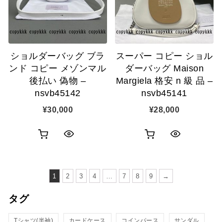
ゴ
ゴ
示
示
に
に
追
追
ショルダーバッグ ブラ
スーパー コピー ショル
加
加
ンド コピー メゾンマル
ダーバッグ Maison
後払い 偽物 –
Margiela 格安 n 級 品 –
nsvb45142
nsvb45141
¥
30,000
¥
28,000
お
お
ク
ク
買
買
イ
イ
い
い
1
2
3
4
…
7
8
9
→
ッ
ッ
物
物
タグ
ク
ク
カ
カ
表
表
Tシャツ(半袖)
カードケース
コインパース
サンダル