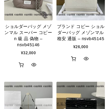
ゴ
ゴ
示
示
に
に
追
追
ショルダーバッグ メゾ
ブランド コピー ショル
加
加
ンマル スーパー コピー
ダーバッグ メゾンマル
n 級 品 偽物 –
格安 通販 – nsvb45145
nsvb45146
¥
26,000
¥
32,000
お
ク
お
ク
買
イ
買
イ
い
ッ
い
ッ
物
ク
物
ク
カ
表
カ
表
ゴ
示