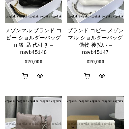
ゴ
ゴ
示
示
に
に
追
追
メゾンマル ブランド コ
ブランド コピー メゾン
加
加
ピー ショルダーバッグ
マル ショルダーバッグ
n 級 品 代引き –
偽物 後払い –
nsvb45148
nsvb45147
¥
20,000
¥
20,000
お
お
ク
ク
買
買
イ
イ
い
い
ッ
ッ
物
物
ク
ク
カ
カ
表
表