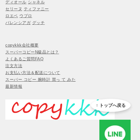
ディオール
シャネル
セリーヌ
ティファニー
ロエベ
ウブロ
バレンシアガ
グッチ
copykkk会社概要
スーパーコピーN級品とは？
よくあるご質問FAQ
注文方法
お支払い方法＆配送について
スーパー コピー 腕時計 買っ て みた
最新情報
↑ トップへ戻る