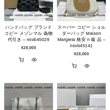
ゴ
ゴ
示
示
に
に
追
追
ハンドバッグ ブランド
スーパー コピー ショル
加
加
コピー メゾンマル 偽物
ダーバッグ Maison
代引き – nsvb45029
Margiela 格安 n 級 品 –
nsvb45141
¥
28,000
¥
28,000
お
ク
お
ク
買
イ
買
イ
い
ッ
い
ッ
物
ク
物
ク
カ
表
カ
表
ゴ
示