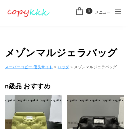
コンテンツへ移動
0
メニュー
ナ
スーパーコピー
ビ
ゲ
ー
メゾンマルジェラバッグ
シ
ョ
スーパーコピー 優良サイト
»
バッグ
»
メゾンマルジェラバッグ
ン
n級品 おすすめ
切
り
替
え