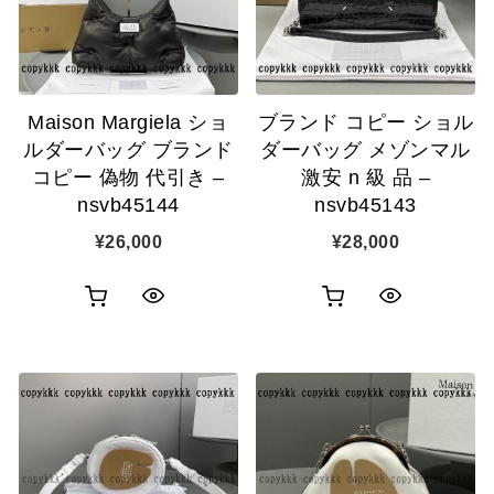
ゴ
示
に
に
追
追
加
Maison Margiela ショ
ブランド コピー ショル
加
ルダーバッグ ブランド
ダーバッグ メゾンマル
コピー 偽物 代引き –
激安 n 級 品 –
nsvb45144
nsvb45143
¥
26,000
¥
28,000
お
お
ク
ク
買
買
イ
イ
い
い
ッ
ッ
物
物
ク
ク
カ
カ
表
表