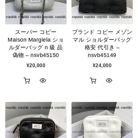
ゴ
ゴ
示
示
に
に
追
追
スーパー コピー
ブランド コピー メゾン
加
加
Maison Margiela ショ
マル ショルダーバッグ
ルダーバッグ n 級 品
格安 代引き –
偽物 – nsvb45150
nsvb45149
¥
20,000
¥
24,000
お
お
ク
ク
買
買
イ
イ
い
い
ッ
ッ
物
物
ク
ク
カ
カ
表
表