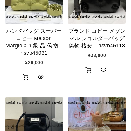
ハンドバッグ スーパー
ブランド コピー メゾン
コピー Maison
マル ショルダーバッグ
Margiela n 級 品 偽物 –
偽物 格安 – nsvb45118
nsvb45031
¥
32,000
¥
26,000
お
ク
お
ク
買
イ
買
イ
い
ッ
い
ッ
物
ク
物
ク
カ
表
カ
表
ゴ
示