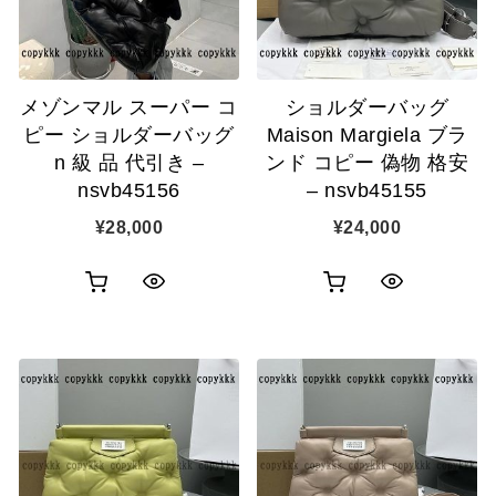
メゾンマル スーパー コ
ショルダーバッグ
ピー ショルダーバッグ
Maison Margiela ブラ
n 級 品 代引き –
ンド コピー 偽物 格安
nsvb45156
– nsvb45155
¥
28,000
¥
24,000
お
お
ク
ク
買
買
イ
イ
い
い
ッ
ッ
物
物
ク
ク
カ
カ
表
表
ゴ
ゴ