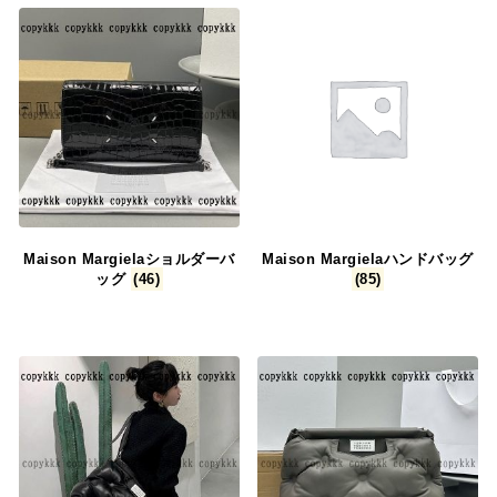
ゴ
ゴ
示
示
に
に
追
追
加
加
Maison Margielaショルダーバ
Maison Margielaハンドバッグ
ッグ
(46)
(85)