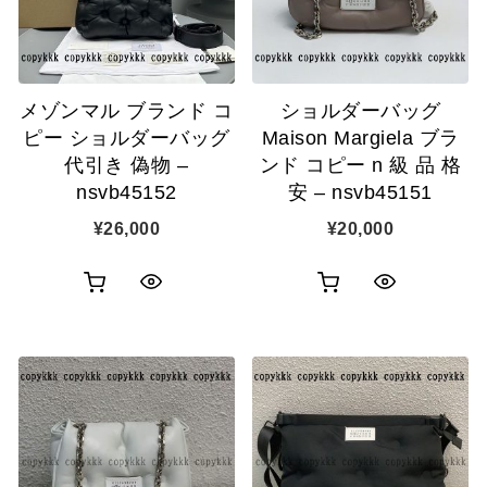
示
示
に
に
追
追
メゾンマル ブランド コ
ショルダーバッグ
加
加
ピー ショルダーバッグ
Maison Margiela ブラ
代引き 偽物 –
ンド コピー n 級 品 格
nsvb45152
安 – nsvb45151
¥
26,000
¥
20,000
お
お
ク
ク
買
買
イ
イ
い
い
ッ
ッ
物
物
ク
ク
カ
カ
表
表