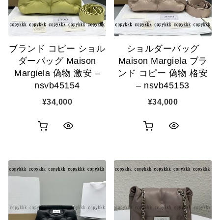
示
示
に
に
追
追
ブランド コピー ショル
ショルダーバッグ
加
加
ダーバッグ Maison
Maison Margiela ブラ
Margiela 偽物 激安 –
ンド コピー 偽物 格安
nsvb45154
– nsvb45153
¥
34,000
¥
34,000
お
お
ク
ク
買
買
イ
イ
い
い
ッ
ッ
物
物
ク
ク
カ
カ
表
表
ゴ
ゴ