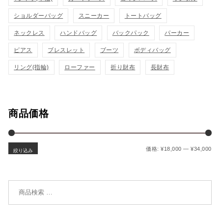
ゴ
ゴ
示
示
ショルダーバッグ
スニーカー
トートバッグ
に
に
ネックレス
ハンドバッグ
バックパック
パーカー
追
追
ピアス
ブレスレット
ブーツ
ボディバッグ
加
加
リング(指輪)
ローファー
折り財布
長財布
商品価格
最
最
価格:
¥18,000
—
¥34,000
絞り込み
検索対象: