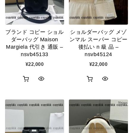
ゴ
示
に
に
追
追
加
ブランド コピー ショル
ショルダーバッグ メゾ
加
ダーバッグ Maison
ンマル スーパー コピー
Margiela 代引き 通販 –
後払い n 級 品 –
nsvb45133
nsvb45124
¥
22,000
¥
22,000
お
お
ク
ク
買
買
イ
イ
い
い
ッ
ッ
物
物
ク
ク
カ
カ
表
表