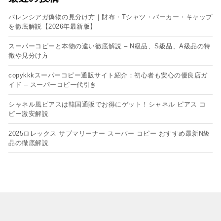
バレンシアガ偽物の見分け方｜財布・Tシャツ・パーカー・キャップ
を徹底解説【2026年最新版】
スーパーコピーと本物の違い徹底解説 – N級品、S級品、A級品の特
徴や見分け方
copykkkスーパーコピー通販サイト紹介：初心者も安心の優良店ガ
イド – スーパーコピー代引き
シャネル風ピアスは韓国通販でお得にゲット！シャネル ピアス コ
ピー​激安解説
2025ロレックス サブマリーナー スーパー コピー おすすめ最新N級
品の徹底解説