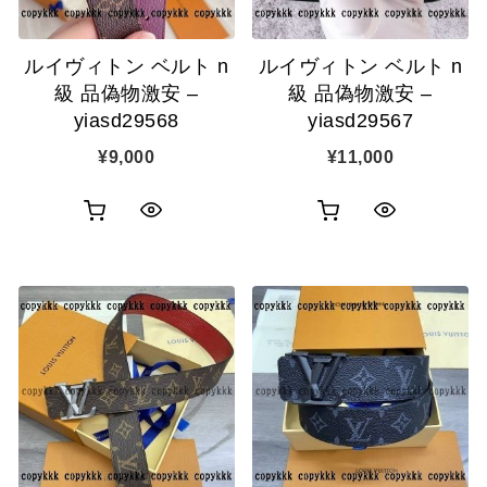
追
追
ルイヴィトン ベルト n
ルイヴィトン ベルト n
加
加
級 品偽物激安 –
級 品偽物激安 –
yiasd29568
yiasd29567
¥
9,000
¥
11,000
お
お
ク
ク
買
買
イ
イ
い
い
ッ
ッ
物
物
ク
ク
カ
カ
表
表
ゴ
ゴ
示
示
に
に