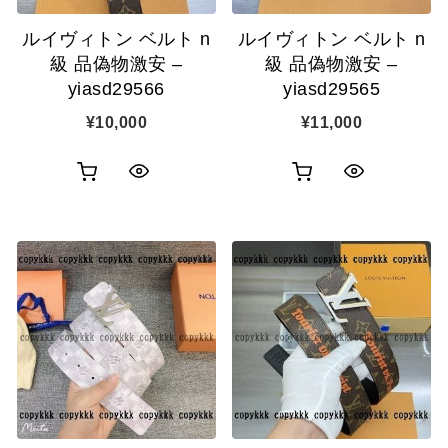
追
追
ルイヴィトン ベルト n
ルイヴィトン ベルト n
加
加
級 品偽物激安 –
級 品偽物激安 –
yiasd29566
yiasd29565
¥
10,000
¥
11,000
お
お
ク
ク
買
買
イ
イ
い
い
ッ
ッ
物
物
ク
ク
カ
カ
表
表
ゴ
ゴ
示
示
に
に
追
追