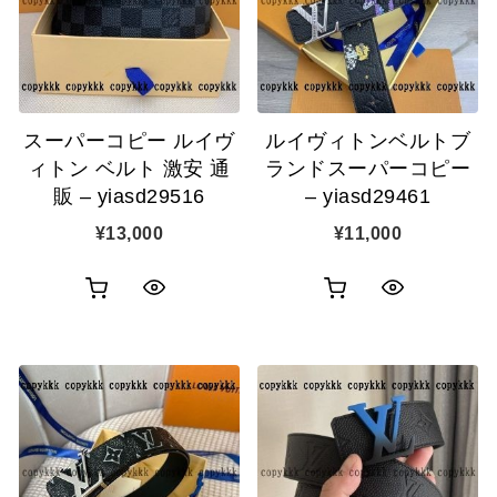
ゴ
ゴ
示
示
に
に
追
追
スーパーコピー ルイヴ
ルイヴィトンベルトブ
加
加
ィトン ベルト 激安 通
ランドスーパーコピー
販 – yiasd29516
– yiasd29461
¥
13,000
¥
11,000
お
お
ク
ク
買
買
イ
イ
い
い
ッ
ッ
物
物
ク
ク
カ
カ
表
表