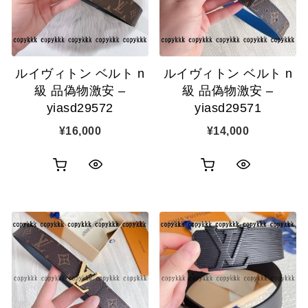
ゴ
ゴ
示
示
に
に
追
追
ルイヴィトン ベルト n
ルイヴィトン ベルト n
加
加
級 品偽物激安 –
級 品偽物激安 –
yiasd29572
yiasd29571
¥
16,000
¥
14,000
お
お
ク
ク
買
買
イ
イ
い
い
ッ
ッ
物
物
ク
ク
カ
カ
表
表
ゴ
ゴ
示
示