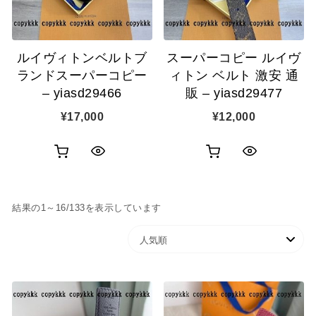
に
に
追
追
ルイヴィトンベルトブ
スーパーコピー ルイヴ
加
加
ランドスーパーコピー
ィトン ベルト 激安 通
– yiasd29466
販 – yiasd29477
¥
17,000
¥
12,000
お
お
ク
ク
買
買
イ
イ
人気順
結果の1～16/133を表示しています
い
い
ッ
ッ
物
物
ク
ク
カ
カ
表
表
ゴ
ゴ
示
示
に
に