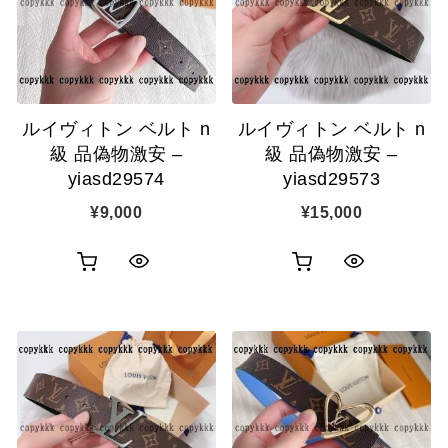
ゴ
ゴ
示
示
に
に
追
追
ルイヴィトン ベルト n
ルイヴィトン ベルト n
加
加
級 品偽物激安 –
級 品偽物激安 –
yiasd29574
yiasd29573
¥
9,000
¥
15,000
お
お
ク
ク
買
買
イ
イ
い
い
ッ
ッ
物
物
ク
ク
カ
カ
表
表