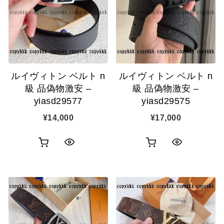
カ
カ
表
表
ゴ
ゴ
示
示
に
に
追
追
ルイヴィトン ベルト n
ルイヴィトン ベルト n
加
加
級 品偽物激安 –
級 品偽物激安 –
yiasd29577
yiasd29575
¥
14,000
¥
17,000
お
お
ク
ク
買
買
イ
イ
い
い
ッ
ッ
物
物
ク
ク
カ
カ
表
表