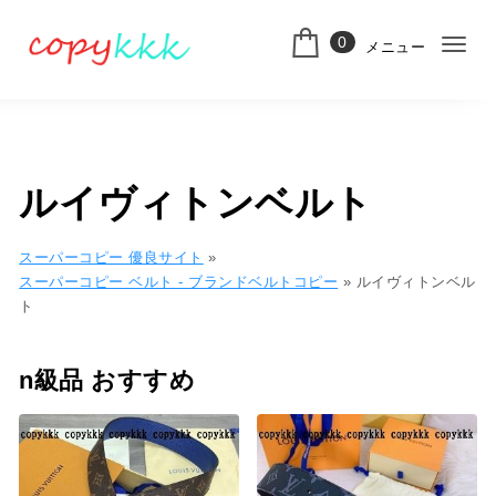
コンテンツへ移動
0
メニュー
ナ
スーパーコピー
ビ
ゲ
ー
ルイヴィトンベルト
シ
ョ
スーパーコピー 優良サイト
»
スーパーコピー ベルト - ブランドベルトコピー
»
ルイヴィトンベル
ン
ト
切
り
n級品 おすすめ
替
え