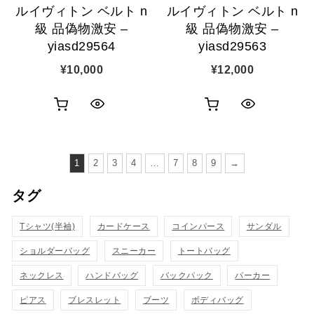
ルイヴィトン ベルト n
ルイヴィトン ベルト n
加
加
級 品偽物激安 –
級 品偽物激安 –
yiasd29564
yiasd29563
¥
10,000
¥
12,000
お
お
ク
ク
買
買
イ
イ
い
い
1
2
3
4
…
7
8
9
→
ッ
ッ
物
物
タグ
ク
ク
カ
カ
表
表
Tシャツ(半袖)
カードケース
コインパース
サンダル
ゴ
ゴ
示
示
ショルダーバッグ
スニーカー
トートバッグ
に
に
ネックレス
ハンドバッグ
バックパック
パーカー
追
追
ピアス
ブレスレット
ブーツ
ボディバッグ