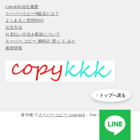
copykkk会社概要
スーパーコピーN級品とは？
よくあるご質問FAQ
注文方法
お支払い方法＆配送について
スーパー コピー 腕時計 買っ て みた
最新情報
↑ トップへ戻る
著作權 ©
スーパーコピー copykkk
- line id:copykkk