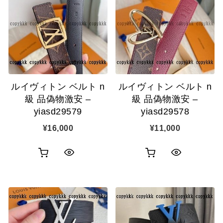
追
追
加
加
ルイヴィトン ベルト n
ルイヴィトン ベルト n
級 品偽物激安 –
級 品偽物激安 –
yiasd29579
yiasd29578
¥
16,000
¥
11,000
お
お
ク
ク
買
買
イ
イ
い
い
ッ
ッ
物
物
ク
ク