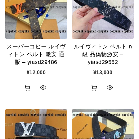
スーパーコピー ルイヴ
ルイヴィトン ベルト n
ィトン ベルト 激安 通
級 品偽物激安 –
販 – yiasd29486
yiasd29552
¥
12,000
¥
13,000
お
お
ク
ク
買
買
イ
イ
い
い
ッ
ッ
物
物
ク
ク
カ
カ
表
表