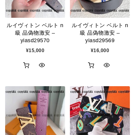
に
に
追
追
ルイヴィトン ベルト n
ルイヴィトン ベルト n
加
加
級 品偽物激安 –
級 品偽物激安 –
yiasd29570
yiasd29569
¥
15,000
¥
16,000
お
お
ク
ク
買
買
イ
イ
い
い
ッ
ッ
物
物
ク
ク
カ
カ
表
表
ゴ
ゴ
示
示
に
に