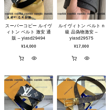
ゴ
ゴ
示
示
に
に
追
追
スーパーコピー ルイヴ
ルイヴィトン ベルト n
加
加
ィトン ベルト 激安 通
級 品偽物激安 –
販 – yiasd29494
yiasd29575
¥
14,000
¥
17,000
お
お
ク
ク
買
買
イ
イ
い
い
ッ
ッ
物
物
ク
ク
カ
カ
表
表
ゴ
ゴ
示
示