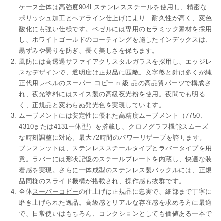
ケース全体は
高強度904Lステンレススチール
を使用し、精密な
ポリッシュ加工とヘアライン仕上げにより、耐久性が高く、変色
酸化にも強い仕様です。ベゼルには専用のセラミック素材を採用
し、
ホワイトゴールドのコーティング
を施したインデックスは、
黒ずみや曇りを防ぎ、長く美しさを保ちます。
風防には高透過サファイアクリスタルガラスを採用し、エッジレ
スなデザインで、透明度は正規品に匹敵。文字盤と針は多くが純
正代用レベルの
スーパー コピー n 級 品
の
高品質パーツで構成さ
れ、夜光塗料にはスイス製の高級夜光粉を使用。夜間でも明る
く、正規品と変わらぬ発光色を実現しています。
ムーブメントには安定性に優れた高精度ムーブメント（7750、
4310または4131一体型）を搭載し、クロノグラフ機能スムーズ
な時刻調整に対応。最大72時間のパワーリザーブを誇ります。
ブレスレットは、ステンレススチールタイプとラバータイプを用
意。ラバーには形状記憶のスチールプレートを内蔵し、快適な装
着感を実現。さらに
一体成型のステンレス製バックル
には、正規
品同様のスライド機構が搭載され、操作感も抜群です。
全体
スーパーコピー
の仕上げは正規品に忠実で、細部まで丁寧に
磨き上げられた逸品。高級感とリアルな存在感を求める方に最適
で、日常使いはもちろん、コレクションとしても価値ある一本で