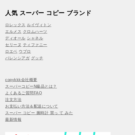
人気 スーパー コピー ブランド
ロレックス
ルイヴィトン
エルメス
クロムハーツ
ディオール
シャネル
セリーヌ
ティファニー
ロエベ
ウブロ
バレンシアガ
グッチ
copykkk会社概要
スーパーコピーN級品とは？
よくあるご質問FAQ
注文方法
お支払い方法＆配送について
スーパー コピー 腕時計 買っ て みた
最新情報