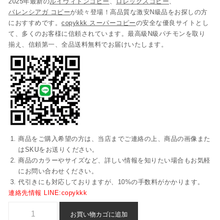
2025年最新の
ルイヴィトンコピー
、
ロレックスコピー
、
バレンシアガ コピー
が続々登場！高品質な激安N級品をお探しの方
におすすめです。
copykkk スーパーコピー
の安全な優良サイトとし
て、多くのお客様に信頼されています。最高級N級パチモンを取り
揃え、信頼第一、全品送料無料でお届けいたします。
商品をご購入希望の方は、当店までご連絡の上、商品の画像また
はSKUをお送りください。
商品のカラーやサイズなど、詳しい情報を知りたい場合もお気軽
にお問い合わせください。
代引きにも対応しておりますが、10%の手数料がかかります。
連絡先情報 LINE:copykkk
スーパー コピー ロレックス デイトナ 腕時計 n 級 品 激安 - rlsdtn811
お買い物カゴに追加