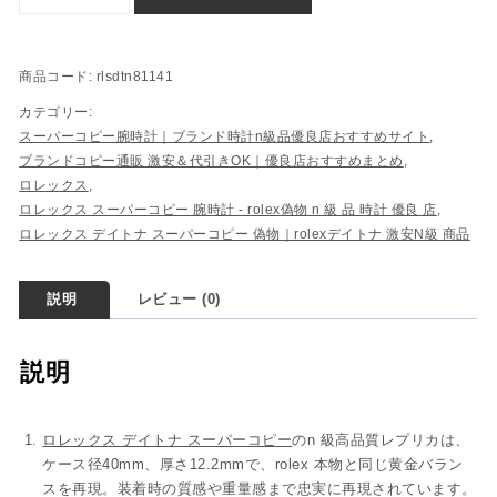
商品コード:
rlsdtn81141
カテゴリー:
スーパーコピー腕時計｜ブランド時計n級品優良店おすすめサイト
,
ブランドコピー通販 激安＆代引きOK｜優良店おすすめまとめ
,
ロレックス
,
ロレックス スーパーコピー 腕時計 - rolex偽物​ n 級 品 時計​ 優良 店
,
ロレックス デイトナ スーパーコピー 偽物​｜rolexデイトナ 激安N級 商品​
説明
レビュー (0)
説明
ロレックス デイトナ スーパーコピー
の
n
級
高品質レプリカは、
ケース径40mm、厚さ12.2mm
で、
rolex 本物
と同じ
黄金
バラン
スを再現。装着時の質感や重量感まで忠実に再現されています。