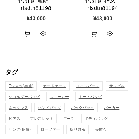
代引き 通販 –
代引き 格安 –
rlsdtn81198
rlsdtn81194
¥
43,000
¥
43,000
お
お
ク
ク
買
買
イ
イ
い
い
ッ
ッ
タグ
物
物
ク
ク
カ
カ
Tシャツ(半袖)
表
カードケース
コインパース
表
サンダル
ゴ
ゴ
ショルダーバッグ
スニーカー
トートバッグ
示
示
に
に
ネックレス
ハンドバッグ
バックパック
パーカー
追
追
ピアス
ブレスレット
ブーツ
ボディバッグ
リング(指輪)
ローファー
折り財布
長財布
加
加