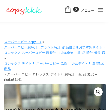
コンテンツへ移動
0
メニュー
ナ
スーパーコピー
ビ
ゲ
ー
スーパーコピー copykkk
»
シ
スーパーコピー腕時計｜ブランド時計n級品優良店おすすめサイト
»
ロレックス スーパーコピー 腕時計 - rolex偽物​ n 級 品 時計​ 優良 店
ョ
»
ロレックス デイトナ スーパーコピー 偽物​｜rolexデイトナ 激安N級
ン
商品​
切
» スーパー コピー ロレックス デイトナ 腕時計 n 級 品 激安 –
rlsdtn81141
り
替
え