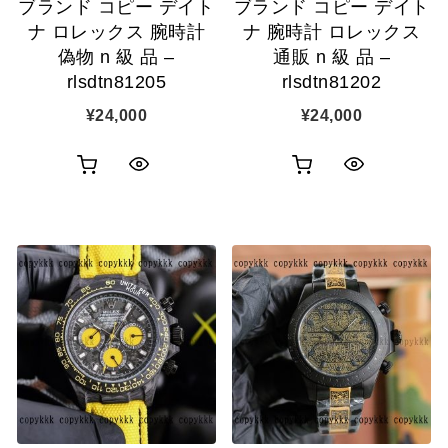
ブランド コピー デイト
ブランド コピー デイト
ナ ロレックス 腕時計
ナ 腕時計 ロレックス
偽物 n 級 品 –
通販 n 級 品 –
rlsdtn81205
rlsdtn81202
¥
24,000
¥
24,000
お
お
ク
ク
買
買
イ
イ
い
い
ッ
ッ
物
物
ク
ク
カ
カ
表
表
ゴ
ゴ
示
示
に
に
追
追