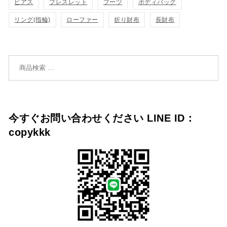
ピアス
ブレスレット
ブーツ
ボディバッグ
リング(指輪)
ローファー
折り財布
長財布
加
加
検索対象:
今すぐお問い合わせください LINE ID：
copykkk