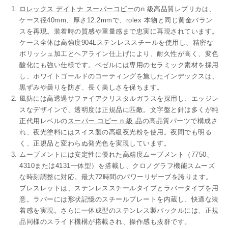
ロレックス デイトナ スーパーコピー
の
n
級
高品質レプリカは、
ケース径40mm、厚さ12.2mm
で、
rolex 本物
と同じ
黄金
バラン
スを再現。装着時の質感や重量感まで忠実に再現されています。
ケース全体は
高強度904Lステンレススチール
を使用し、精密な
ポリッシュ加工とヘアライン仕上げにより、耐久性が高く、変色
酸化にも強い仕様です。ベゼルには専用のセラミック素材を採用
し、
ホワイトゴールドのコーティング
を施したインデックスは、
黒ずみや曇りを防ぎ、長く美しさを保ちます。
風防には高透過サファイアクリスタルガラスを採用し、エッジレ
スなデザインで、透明度は正規品に匹敵。文字盤と針は多くが純
正代用レベルの
スーパー コピー n 級 品
の
高品質パーツで構成さ
れ、夜光塗料にはスイス製の高級夜光粉を使用。夜間でも明る
く、正規品と変わらぬ発光色を実現しています。
ムーブメントには安定性に優れた高精度ムーブメント（7750、
4310または4131一体型）を搭載し、クロノグラフ機能スムーズ
な時刻調整に対応。最大72時間のパワーリザーブを誇ります。
ブレスレットは、ステンレススチールタイプとラバータイプを用
意。ラバーには形状記憶のスチールプレートを内蔵し、快適な装
着感を実現。さらに
一体成型のステンレス製バックル
には、正規
品同様のスライド機構が搭載され、操作感も抜群です。