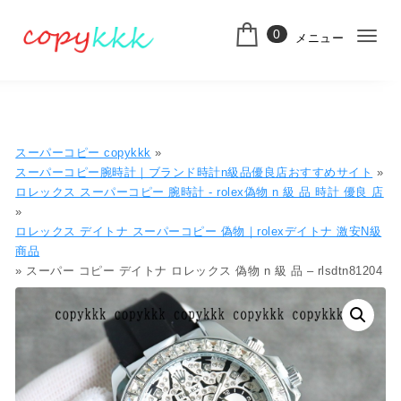
コンテンツへ移動
0
メニュー
ナ
スーパーコピー
ビ
ゲ
ー
スーパーコピー copykkk
»
シ
スーパーコピー腕時計｜ブランド時計n級品優良店おすすめサイト
»
ロレックス スーパーコピー 腕時計 - rolex偽物​ n 級 品 時計​ 優良 店
ョ
»
ロレックス デイトナ スーパーコピー 偽物​｜rolexデイトナ 激安N級
ン
商品​
切
» スーパー コピー デイトナ ロレックス 偽物 n 級 品 – rlsdtn81204
り
替
え