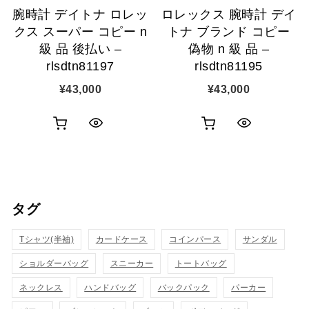
腕時計 デイトナ ロレッ
ロレックス 腕時計 デイ
加
加
クス スーパー コピー n
トナ ブランド コピー
級 品 後払い –
偽物 n 級 品 –
rlsdtn81197
rlsdtn81195
¥
43,000
¥
43,000
お
お
ク
ク
買
買
イ
イ
い
い
ッ
ッ
タグ
物
物
ク
ク
カ
カ
Tシャツ(半袖)
表
カードケース
コインパース
表
サンダル
ゴ
ゴ
ショルダーバッグ
スニーカー
トートバッグ
示
示
に
に
ネックレス
ハンドバッグ
バックパック
パーカー
追
追