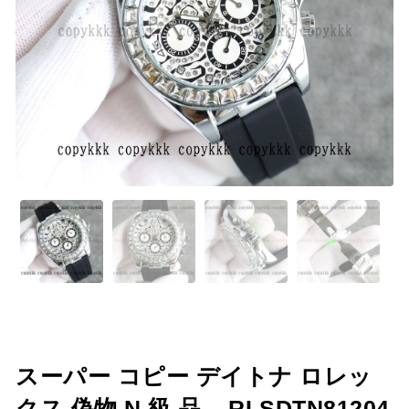
スーパー コピー デイトナ ロレッ
クス 偽物 N 級 品 – RLSDTN81204