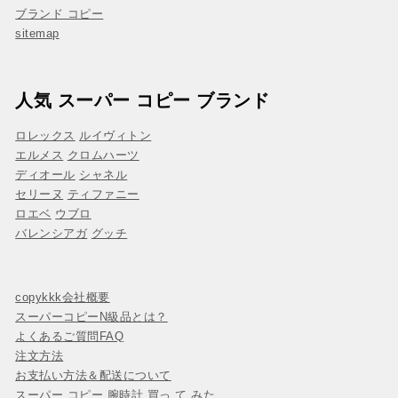
ブランド コピー
sitemap
人気 スーパー コピー ブランド
ロレックス
ルイヴィトン
エルメス
クロムハーツ
ディオール
シャネル
セリーヌ
ティファニー
ロエベ
ウブロ
バレンシアガ
グッチ
copykkk会社概要
スーパーコピーN級品とは？
よくあるご質問FAQ
注文方法
お支払い方法＆配送について
スーパー コピー 腕時計 買っ て みた