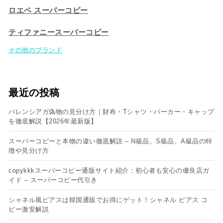
ロエベ スーパーコピー
ティファニースーパーコピー
その他のブランド
最近の投稿
バレンシアガ偽物の見分け方｜財布・Tシャツ・パーカー・キャップ
を徹底解説【2026年最新版】
スーパーコピーと本物の違い徹底解説 – N級品、S級品、A級品の特
徴や見分け方
copykkkスーパーコピー通販サイト紹介：初心者も安心の優良店ガ
イド – スーパーコピー代引き
シャネル風ピアスは韓国通販でお得にゲット！シャネル ピアス コ
ピー​激安解説