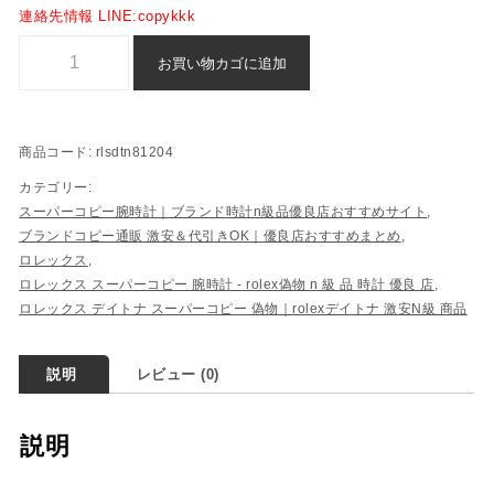
連絡先情報 LINE:copykkk
スーパー コピー デイトナ ロレックス 偽物 n 級 品 - rlsdtn81204個
お買い物カゴに追加
商品コード:
rlsdtn81204
カテゴリー:
スーパーコピー腕時計｜ブランド時計n級品優良店おすすめサイト
,
ブランドコピー通販 激安＆代引きOK｜優良店おすすめまとめ
,
ロレックス
,
ロレックス スーパーコピー 腕時計 - rolex偽物​ n 級 品 時計​ 優良 店
,
ロレックス デイトナ スーパーコピー 偽物​｜rolexデイトナ 激安N級 商品​
説明
レビュー (0)
説明