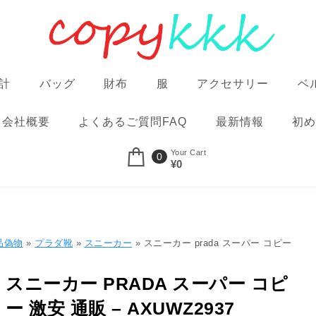
計
バッグ
財布
服
アクセサリー
ベ
会社概要
よくあるご質問FAQ
最新情報
初め
Your Cart
0
¥0
品偽物
»
プラダ靴
»
スニーカー
» スニーカー prada スーパー コピー
スニーカー PRADA スーパー コピ
ー 激安 通販 – AXUWZ2937