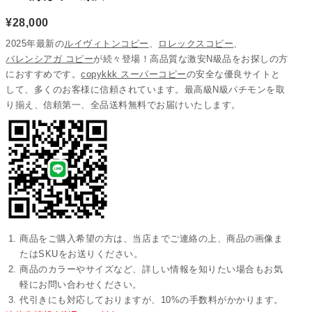
¥
28,000
2025年最新の
ルイヴィトンコピー
、
ロレックスコピー
、
バレンシアガ コピー
が続々登場！高品質な激安N級品をお探しの方
におすすめです。
copykkk スーパーコピー
の安全な優良サイトと
して、多くのお客様に信頼されています。最高級N級パチモンを取
り揃え、信頼第一、全品送料無料でお届けいたします。
商品をご購入希望の方は、当店までご連絡の上、商品の画像ま
たはSKUをお送りください。
商品のカラーやサイズなど、詳しい情報を知りたい場合もお気
軽にお問い合わせください。
代引きにも対応しておりますが、10%の手数料がかかります。