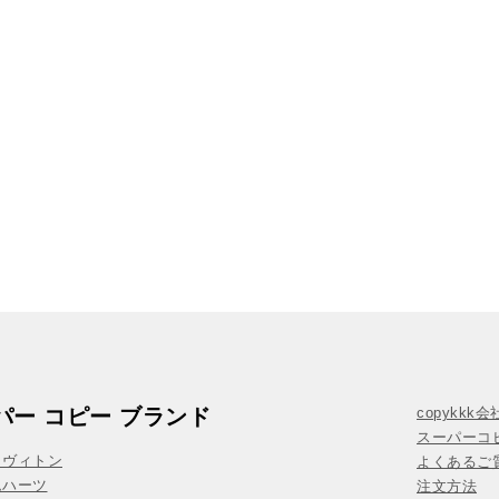
パー コピー ブランド
copykkk
スーパーコ
イヴィトン
よくあるご質
ムハーツ
注文方法