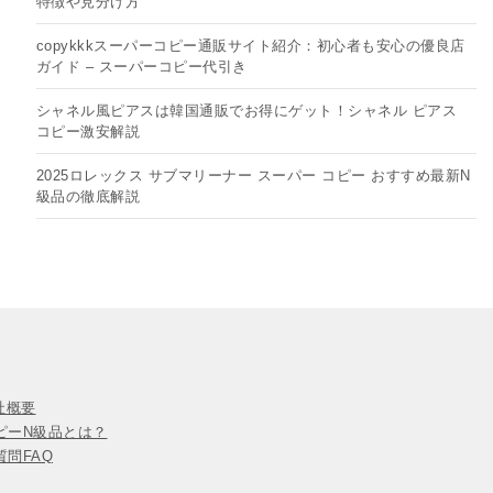
特徴や見分け方
copykkkスーパーコピー通販サイト紹介：初心者も安心の優良店
ガイド – スーパーコピー代引き
シャネル風ピアスは韓国通販でお得にゲット！シャネル ピアス
コピー​激安解説
2025ロレックス サブマリーナー スーパー コピー おすすめ最新N
級品の徹底解説
会社概要
ピーN級品とは？
問FAQ