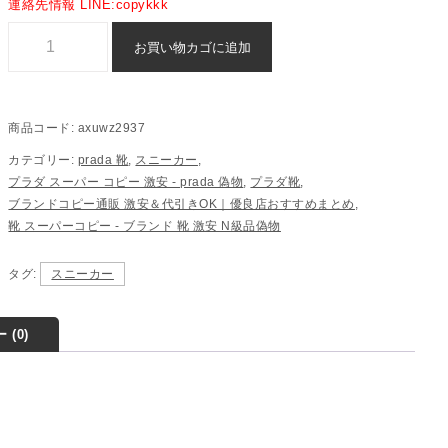
連絡先情報 LINE:copykkk
スニーカー prada スーパー コピー 激安 通販 - axuwz2937個
お買い物カゴに追加
商品コード:
axuwz2937
カテゴリー:
prada 靴
,
スニーカー
,
プラダ スーパー コピー 激安​ - prada 偽物
,
プラダ靴
,
ブランドコピー通販 激安＆代引きOK｜優良店おすすめまとめ
,
靴 スーパーコピー - ブランド 靴 激安 N級品偽物
タグ:
スニーカー
 (0)