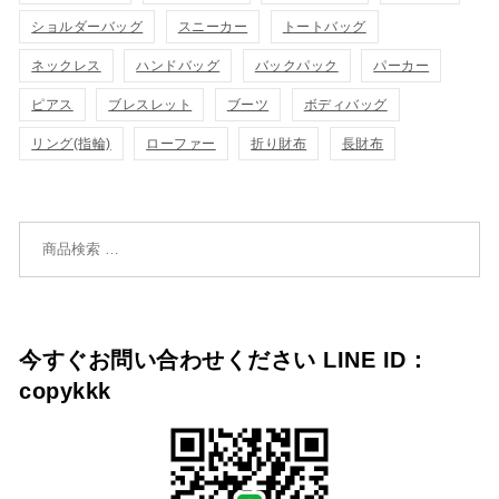
ゴ
ゴ
ショルダーバッグ
スニーカー
トートバッグ
示
示
に
に
ネックレス
ハンドバッグ
バックパック
パーカー
追
追
ピアス
ブレスレット
ブーツ
ボディバッグ
リング(指輪)
ローファー
折り財布
長財布
加
加
検索対象:
今すぐお問い合わせください LINE ID：
copykkk