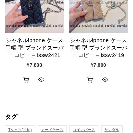
ゴ
ゴ
示
示
に
に
追
追
シャネルiphone ケース
シャネルiphone ケース
加
加
手帳 型 ブランドスーパ
手帳 型 ブランドスーパ
ーコピー – issw2421
ーコピー – issw2419
¥
7,800
¥
7,800
お
お
ク
ク
買
買
イ
イ
い
い
ッ
ッ
タグ
物
物
ク
ク
カ
カ
Tシャツ(半袖)
表
カードケース
コインパース
表
サンダル