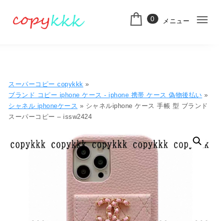
コンテンツへ移動
0
メニュー
ナ
スーパーコピー
ビ
ゲ
ー
スーパーコピー copykkk
»
シ
ブランド コピー iphone ケース​ - iphone 携帯 ケース​ 偽物​後払い​
»
シャネル iphoneケース
» シャネルiphone ケース 手帳 型 ブランド
ョ
スーパーコピー – issw2424
ン
切
り
替
え