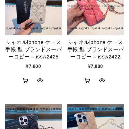
シャネルiphone ケース
シャネルiphone ケース
手帳 型 ブランドスーパ
手帳 型 ブランドスーパ
ーコピー – issw2425
ーコピー – issw2422
¥
7,800
¥
7,800
お
お
ク
ク
買
買
イ
イ
い
い
ッ
ッ
物
物
ク
ク
カ
カ
表
表