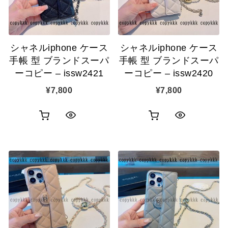
示
示
に
に
追
追
シャネルiphone ケース
シャネルiphone ケース
加
加
手帳 型 ブランドスーパ
手帳 型 ブランドスーパ
ーコピー – issw2421
ーコピー – issw2420
¥
7,800
¥
7,800
お
お
ク
ク
買
買
イ
イ
い
い
ッ
ッ
物
物
ク
ク
カ
カ
表
表
ゴ
ゴ
示
示