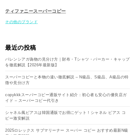
ティファニースーパーコピー
その他のブランド
最近の投稿
バレンシアガ偽物の見分け方｜財布・Tシャツ・パーカー・キャップ
を徹底解説【2026年最新版】
スーパーコピーと本物の違い徹底解説 – N級品、S級品、A級品の特
徴や見分け方
copykkkスーパーコピー通販サイト紹介：初心者も安心の優良店ガ
イド – スーパーコピー代引き
シャネル風ピアスは韓国通販でお得にゲット！シャネル ピアス コ
ピー​激安解説
2025ロレックス サブマリーナー スーパー コピー おすすめ最新N級