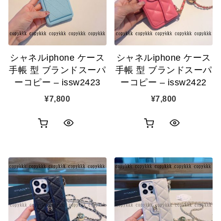
ゴ
ゴ
示
示
に
に
追
追
シャネルiphone ケース
シャネルiphone ケース
加
加
手帳 型 ブランドスーパ
手帳 型 ブランドスーパ
ーコピー – issw2423
ーコピー – issw2422
¥
7,800
¥
7,800
お
お
ク
ク
買
買
イ
イ
い
い
ッ
ッ
物
物
ク
ク
カ
カ
表
表
ゴ
ゴ