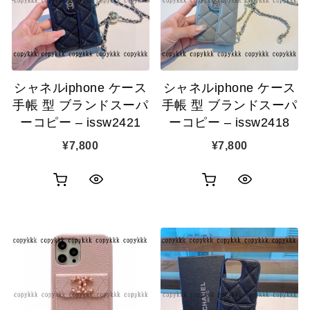
ゴ
ゴ
示
示
に
に
追
追
シャネルiphone ケース
シャネルiphone ケース
加
加
手帳 型 ブランドスーパ
手帳 型 ブランドスーパ
ーコピー – issw2421
ーコピー – issw2418
¥
7,800
¥
7,800
お
お
ク
ク
買
買
イ
イ
い
い
ッ
ッ
物
物
ク
ク
カ
カ
表
表