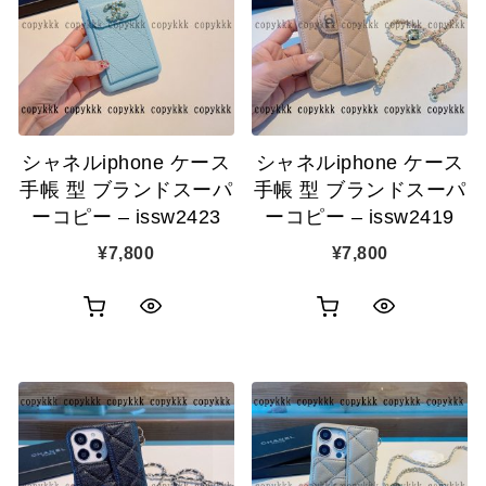
シャネルiphone ケース
シャネルiphone ケース
手帳 型 ブランドスーパ
手帳 型 ブランドスーパ
ーコピー – issw2423
ーコピー – issw2419
¥
7,800
¥
7,800
お
お
ク
ク
買
買
イ
イ
い
い
ッ
ッ
物
物
ク
ク
カ
カ
表
表