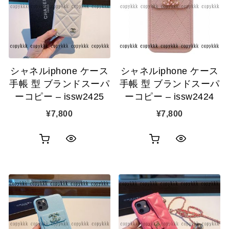
追
追
加
加
シャネルiphone ケース
シャネルiphone ケース
手帳 型 ブランドスーパ
手帳 型 ブランドスーパ
ーコピー – issw2425
ーコピー – issw2424
¥
7,800
¥
7,800
お
お
ク
ク
買
買
イ
イ
い
い
ッ
ッ
物
物
ク
ク
カ
カ
表
表