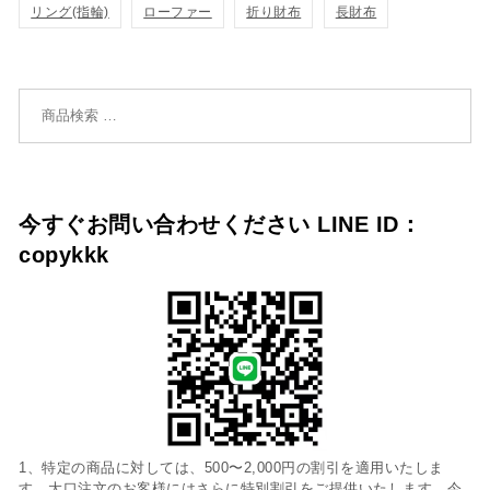
リング(指輪)
ローファー
折り財布
長財布
加
加
検索対象:
今すぐお問い合わせください LINE ID：
copykkk
1、特定の商品に対しては、500〜2,000円の割引を適用いたしま
す。大口注文のお客様にはさらに特別割引をご提供いたします。今