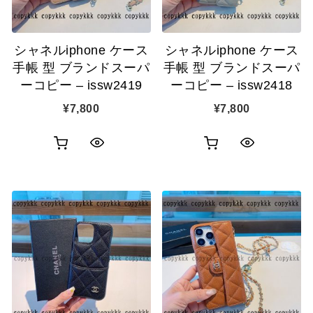
に
に
追
追
シャネルiphone ケース
シャネルiphone ケース
加
加
手帳 型 ブランドスーパ
手帳 型 ブランドスーパ
ーコピー – issw2419
ーコピー – issw2418
¥
7,800
¥
7,800
お
お
ク
ク
買
買
イ
イ
い
い
ッ
ッ
物
物
ク
ク
カ
カ
表
表
ゴ
ゴ
示
示
に
に