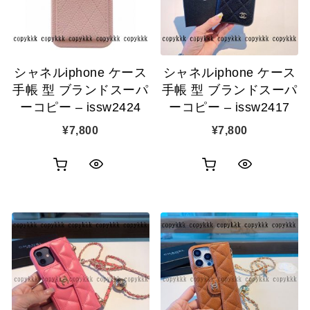
ゴ
ゴ
示
示
に
に
追
追
シャネルiphone ケース
シャネルiphone ケース
加
加
手帳 型 ブランドスーパ
手帳 型 ブランドスーパ
ーコピー – issw2424
ーコピー – issw2417
¥
7,800
¥
7,800
お
お
ク
ク
買
買
イ
イ
い
い
ッ
ッ
物
物
ク
ク
カ
カ
表
表
ゴ
ゴ
示
示