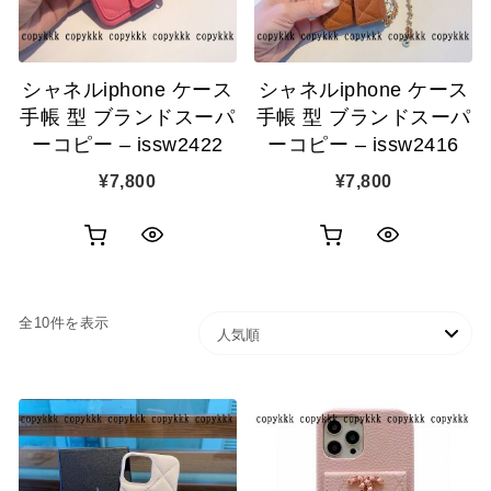
に
に
追
追
シャネルiphone ケース
シャネルiphone ケース
加
加
手帳 型 ブランドスーパ
手帳 型 ブランドスーパ
ーコピー – issw2422
ーコピー – issw2416
¥
7,800
¥
7,800
お
お
ク
ク
買
買
イ
イ
人気順
全10件を表示
い
い
ッ
ッ
物
物
ク
ク
カ
カ
表
表
ゴ
ゴ
示
示
に
に