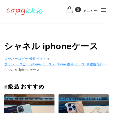
コンテンツへ移動
0
メニュー
ナ
スーパーコピー
ビ
ゲ
ー
シャネル iphoneケース
シ
ョ
スーパーコピー 優良サイト
»
ブランド コピー iphone ケース​ - iphone 携帯 ケース​ 偽物​後払い​
»
ン
シャネル iphoneケース
切
り
n級品 おすすめ
替
え