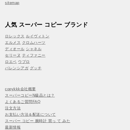
sitemap
人気 スーパー コピー ブランド
ロレックス
ルイヴィトン
エルメス
クロムハーツ
ディオール
シャネル
セリーヌ
ティファニー
ロエベ
ウブロ
バレンシアガ
グッチ
copykkk会社概要
スーパーコピーN級品とは？
よくあるご質問FAQ
注文方法
お支払い方法＆配送について
スーパー コピー 腕時計 買っ て みた
最新情報