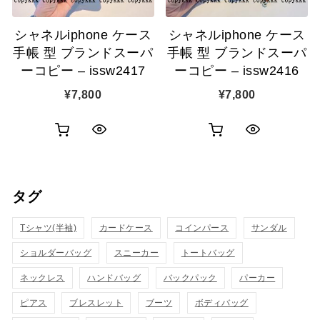
追
追
シャネルiphone ケース
シャネルiphone ケース
加
加
手帳 型 ブランドスーパ
手帳 型 ブランドスーパ
ーコピー – issw2417
ーコピー – issw2416
¥
7,800
¥
7,800
お
お
ク
ク
買
買
イ
イ
い
い
タグ
ッ
ッ
物
物
ク
ク
Tシャツ(半袖)
カードケース
コインパース
サンダル
カ
カ
表
表
ショルダーバッグ
スニーカー
トートバッグ
ゴ
ゴ
示
示
ネックレス
ハンドバッグ
バックパック
パーカー
に
に
ピアス
ブレスレット
ブーツ
ボディバッグ
追
追