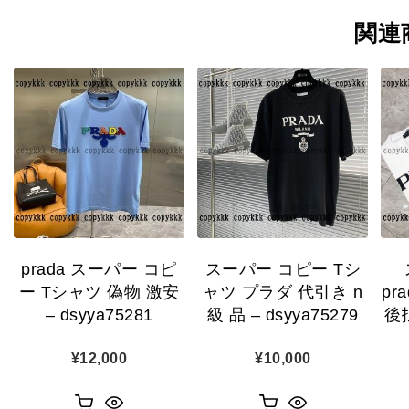
関連
prada スーパー コピ
スーパー コピー Tシ
ー Tシャツ 偽物 激安
ャツ プラダ 代引き n
pr
– dsyya75281
級 品 – dsyya75279
後払
¥
12,000
¥
10,000