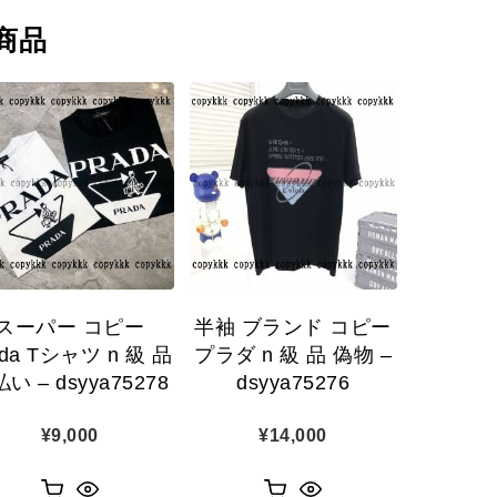
商品
スーパー コピー
半袖 ブランド コピー
ada Tシャツ n 級 品
プラダ n 級 品 偽物 –
い – dsyya75278
dsyya75276
¥
9,000
¥
14,000