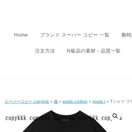
コンテンツへ移動
スーパーコピー
Home
ブランド スーパー コピー 一覧
腕時
注文方法
N級品の素材・品質一覧
スーパーコピー copykkk
»
服
»
prada clothes
»
prada t
» Tシャツ ブラ