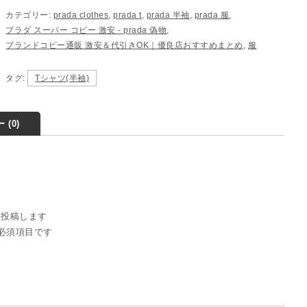
カテゴリー:
prada clothes
,
prada t
,
prada 半袖
,
prada 服
,
プラダ スーパー コピー 激安​ - prada 偽物
,
ブランドコピー通販 激安＆代引きOK｜優良店おすすめまとめ
,
服
タグ:
Tシャツ(半袖)
 (0)
ミを投稿します
必須項目です