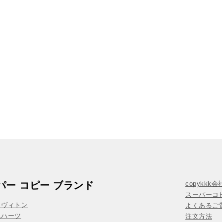
パー コピー ブランド
copykkk
スーパーコ
イヴィトン
よくあるご質
ムハーツ
注文方法