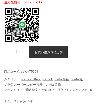
連絡先情報 LINE:copykkk
ブランド コピー プラダ 半袖 代引き n 級 品 - dsyya75269個
お買い物カゴに追加
商品コード:
dsyya75269
カテゴリー:
prada clothes
,
prada t
,
prada 半袖
,
prada 服
,
プラダ スーパー コピー 激安​ - prada 偽物
,
ブランドコピー通販 激安＆代引きOK｜優良店おすすめまとめ
,
服
タグ:
Tシャツ(半袖)