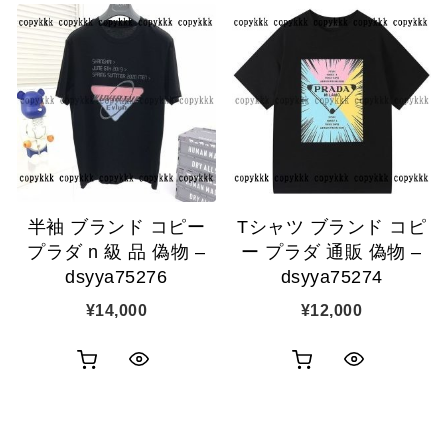
ッ
ッ
物
物
ク
ク
カ
カ
表
表
ゴ
ゴ
示
示
に
に
追
追
半袖 ブランド コピー
Tシャツ ブランド コピ
加
加
プラダ n 級 品 偽物 –
ー プラダ 通販 偽物 –
dsyya75276
dsyya75274
¥
14,000
¥
12,000
お
お
ク
ク
買
買
イ
イ
い
い
ッ
ッ