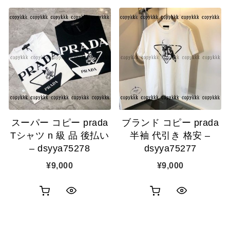
スーパー コピー prada
ブランド コピー prada
Tシャツ n 級 品 後払い
半袖 代引き 格安 –
– dsyya75278
dsyya75277
¥
9,000
¥
9,000
お
お
ク
ク
買
買
イ
イ
い
い