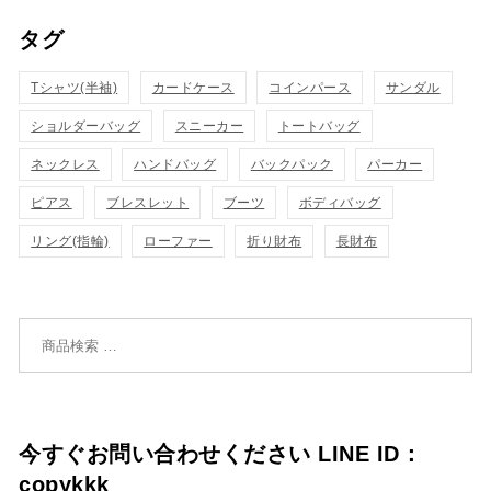
タグ
物
物
ク
ク
カ
カ
Tシャツ(半袖)
表
カードケース
コインパース
表
サンダル
ゴ
ゴ
ショルダーバッグ
スニーカー
トートバッグ
示
示
に
に
ネックレス
ハンドバッグ
バックパック
パーカー
追
追
ピアス
ブレスレット
ブーツ
ボディバッグ
リング(指輪)
ローファー
折り財布
長財布
加
加
検索対象:
今すぐお問い合わせください LINE ID：
copykkk