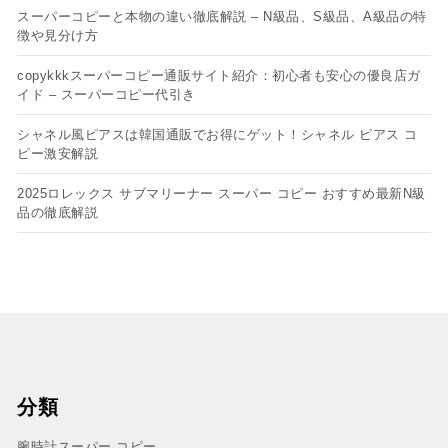
スーパーコピーと本物の違い徹底解説 – N級品、S級品、A級品の特
徴や見分け方
copykkkスーパーコピー通販サイト紹介：初心者も安心の優良店ガ
イド – スーパーコピー代引き
シャネル風ピアスは韓国通販でお得にゲット！シャネル ピアス コ
ピー​激安解説
2025ロレックス サブマリーナー スーパー コピー おすすめ最新N級
品の徹底解説
分類
腕時計スーパー コピー