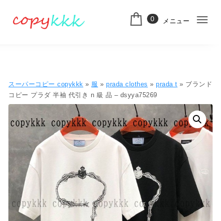
コンテンツへ移動
0
メニュー
ナ
スーパーコピー
ビ
ゲ
ー
スーパーコピー copykkk
»
服
»
prada clothes
»
prada t
» ブランド
シ
コピー プラダ 半袖 代引き n 級 品 – dsyya75269
ョ
ン
切
り
替
え