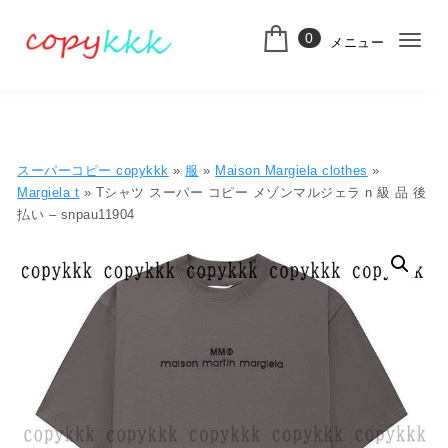
コンテンツへ移動
0
メニュー
ナ
スーパーコピー
ビ
ゲ
ー
スーパーコピー copykkk
»
服
»
Maison Margiela clothes
»
シ
Margiela t
» Tシャツ スーパー コピー メゾンマルジェラ n 級 品 後
払い – snpau11904
ョ
ン
切
り
替
え