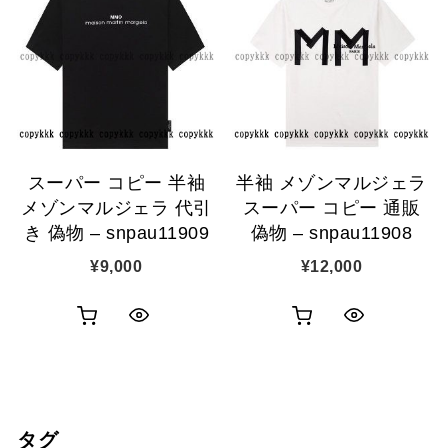
ク
ク
カ
カ
表
表
ゴ
ゴ
示
示
に
に
追
追
スーパー コピー 半袖
半袖 メゾンマルジェラ
加
加
メゾンマルジェラ 代引
スーパー コピー 通販
き 偽物 – snpau11909
偽物 – snpau11908
¥
9,000
¥
12,000
お
お
ク
ク
買
買
イ
イ
い
い
ッ
ッ
タグ
物
物
ク
ク