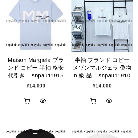
Maison Margiela ブラ
半袖 ブランド コピー
ンド コピー 半袖 格安
メゾンマルジェラ 偽物
代引き – snpau11915
n 級 品 – snpau11910
¥
14,000
¥
14,000
お
お
ク
ク
買
買
イ
イ
い
い
ッ
ッ
物
物