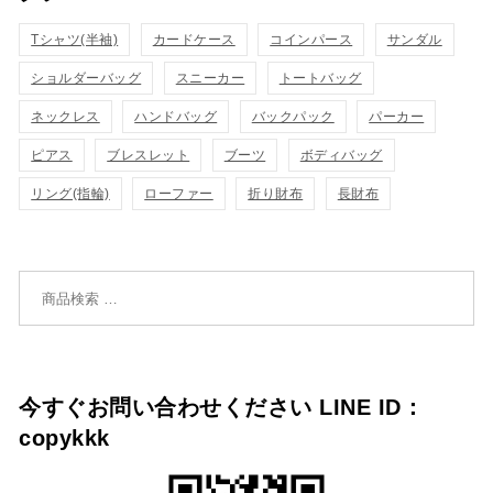
カ
カ
Tシャツ(半袖)
表
カードケース
コインパース
表
サンダル
ゴ
ゴ
ショルダーバッグ
スニーカー
トートバッグ
示
示
に
に
ネックレス
ハンドバッグ
バックパック
パーカー
追
追
ピアス
ブレスレット
ブーツ
ボディバッグ
リング(指輪)
ローファー
折り財布
長財布
加
加
検索対象:
今すぐお問い合わせください LINE ID：
copykkk