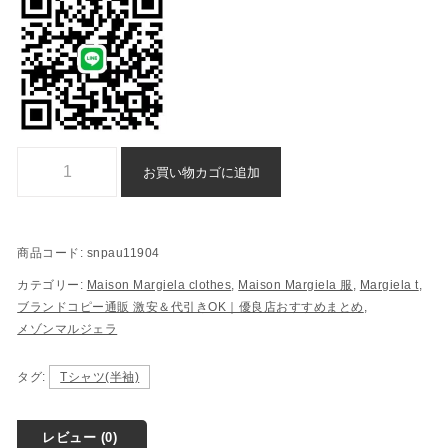
Tシャツ スーパー コピー メゾンマルジェラ n 級 品 後払い - snpau11
お買い物カゴに追加
商品コード:
snpau11904
カテゴリー:
Maison Margiela clothes
,
Maison Margiela 服
,
Margiela t
,
ブランドコピー通販 激安＆代引きOK｜優良店おすすめまとめ
,
メゾンマルジェラ
タグ:
Tシャツ(半袖)
レビュー (0)