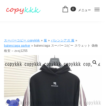
コンテンツへ移動
0
メニュー
ナ
スーパーコピー
ビ
ゲ
ー
スーパーコピー copykkk
»
服
»
バレンシアガ 服
»
シ
balenciaga parker
» balenciaga スーパーコピー スウェット 偽物
格安 – zxsj1255
ョ
ン
切
り
替
え