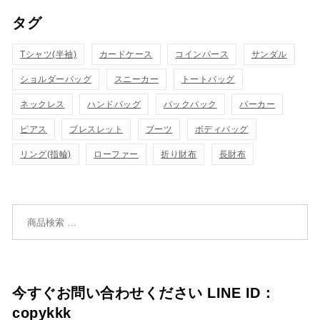
タグ
物
物
ク
ク
カ
カ
Tシャツ(半袖)
表
カードケース
コインパース
表
サンダル
ゴ
ゴ
ショルダーバッグ
スニーカー
トートバッグ
示
示
に
に
ネックレス
ハンドバッグ
バックパック
パーカー
追
追
ピアス
ブレスレット
ブーツ
ボディバッグ
リング(指輪)
ローファー
折り財布
長財布
加
加
検索対象:
今すぐお問い合わせください LINE ID：
copykkk