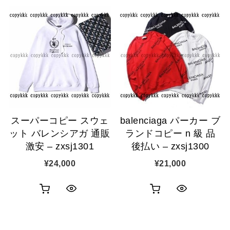
スーパーコピー スウェ
balenciaga パーカー ブ
ット バレンシアガ 通販
ランドコピー n 級 品
激安 – zxsj1301
後払い – zxsj1300
¥
24,000
¥
21,000
お
お
ク
ク
買
買
イ
イ
い
い