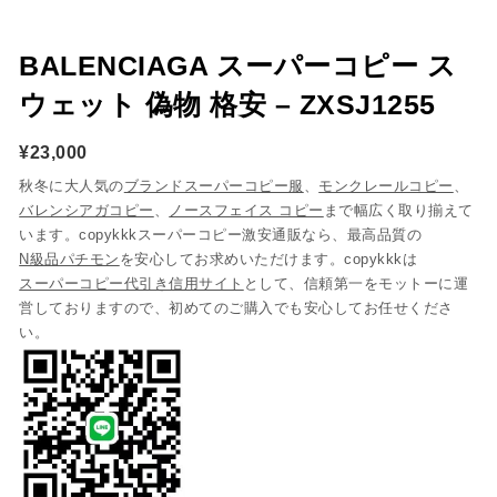
BALENCIAGA スーパーコピー ス
ウェット 偽物 格安 – ZXSJ1255
¥
23,000
秋冬に大人気の
ブランドスーパーコピー服
、
モンクレールコピー
、
バレンシアガコピー
、
ノースフェイス コピー
まで幅広く取り揃えて
います。copykkkスーパーコピー激安通販なら、最高品質の
N級品パチモン
を安心してお求めいただけます。copykkkは
スーパーコピー代引き信用サイト
として、信頼第一をモットーに運
営しておりますので、初めてのご購入でも安心してお任せくださ
い。