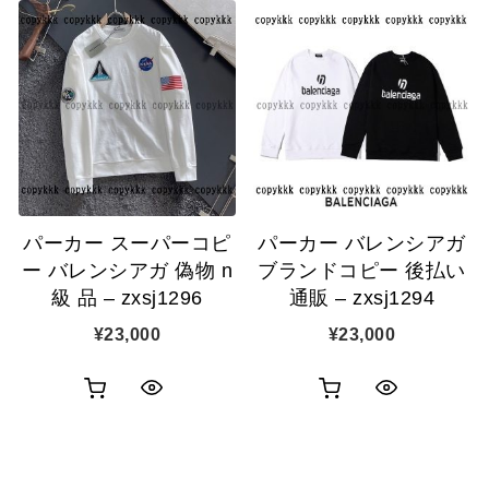
ッ
ッ
物
物
ク
ク
カ
カ
表
表
ゴ
ゴ
示
示
に
に
追
追
パーカー スーパーコピ
パーカー バレンシアガ
加
加
ー バレンシアガ 偽物 n
ブランドコピー 後払い
級 品 – zxsj1296
通販 – zxsj1294
¥
23,000
¥
23,000
お
お
ク
ク
買
買
イ
イ
い
い
ッ
ッ