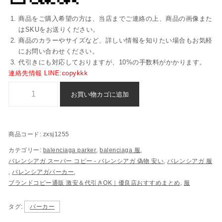
商品をご購入希望の方は、当店までご連絡の上、商品の画像また
はSKUをお送りください。
商品のカラーやサイズなど、詳しい情報を知りたい場合もお気軽
にお問い合わせください。
代引きにも対応しておりますが、10%の手数料がかかります。
連絡先情報 LINE:copykkk
balenciaga スーパーコピー スウェット 偽物 格安 - zxsj1255個
お買い物カゴに追加
商品コード:
zxsj1255
カテゴリー:
balenciaga parker
,
balenciaga 服
,
バレンシアガ スーパー コピー​ - バレンシアガ 偽物​ 安い​
,
バレンシアガ 服
,
バレンシアガパーカー
,
ブランドコピー通販 激安＆代引きOK｜優良店おすすめまとめ
,
服
タグ:
パーカー