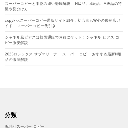
スーパーコピーと本物の違い徹底解説 – N級品、S級品、A級品の特
徴や見分け方
copykkkスーパーコピー通販サイト紹介：初心者も安心の優良店ガ
イド – スーパーコピー代引き
シャネル風ピアスは韓国通販でお得にゲット！シャネル ピアス コ
ピー​激安解説
2025ロレックス サブマリーナー スーパー コピー おすすめ最新N級
品の徹底解説
分類
腕時計スーパー コピー