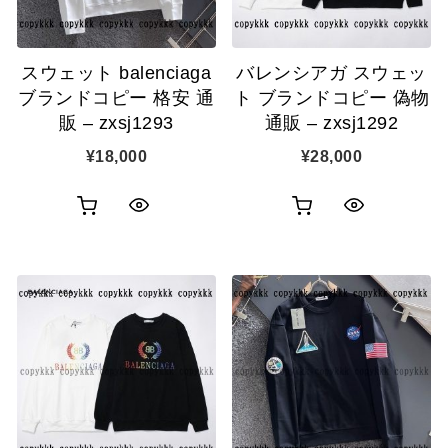
に
に
追
追
スウェット balenciaga
バレンシアガ スウェッ
加
加
ブランドコピー 格安 通
ト ブランドコピー 偽物
販 – zxsj1293
通販 – zxsj1292
¥
18,000
¥
28,000
お
お
ク
ク
買
買
イ
イ
い
い
ッ
ッ
物
物
ク
ク
カ
カ
表
表
ゴ
ゴ
示
示
に
に