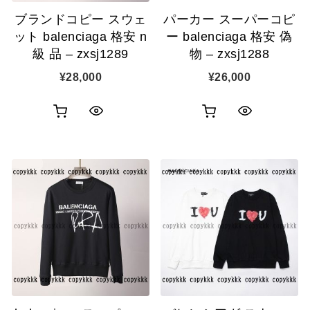
追
追
ブランドコピー スウェ
パーカー スーパーコピ
加
加
ット balenciaga 格安 n
ー balenciaga 格安 偽
級 品 – zxsj1289
物 – zxsj1288
¥
28,000
¥
26,000
お
お
ク
ク
買
買
イ
イ
い
い
ッ
ッ
物
物
ク
ク
カ
カ
表
表
ゴ
ゴ
示
示
に
に
追
追