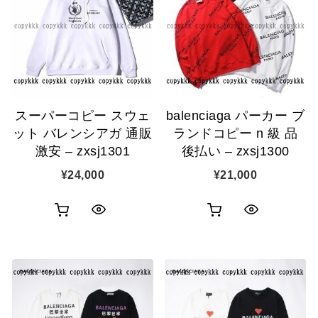
スーパーコピー スウェ
balenciaga パーカー ブ
ット バレンシアガ 通販
ランドコピー n 級 品
激安 – zxsj1301
後払い – zxsj1300
¥
24,000
¥
21,000
お
お
ク
ク
買
買
イ
イ
い
い
ッ
ッ
物
物
ク
ク
カ
カ