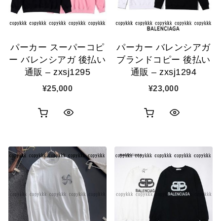
示
示
に
に
追
追
パーカー スーパーコピ
パーカー バレンシアガ
加
加
ー バレンシアガ 後払い
ブランドコピー 後払い
通販 – zxsj1295
通販 – zxsj1294
¥
25,000
¥
23,000
お
お
ク
ク
買
買
イ
イ
い
い
ッ
ッ
物
物
ク
ク
カ
カ
表
表
ゴ
ゴ
示
示