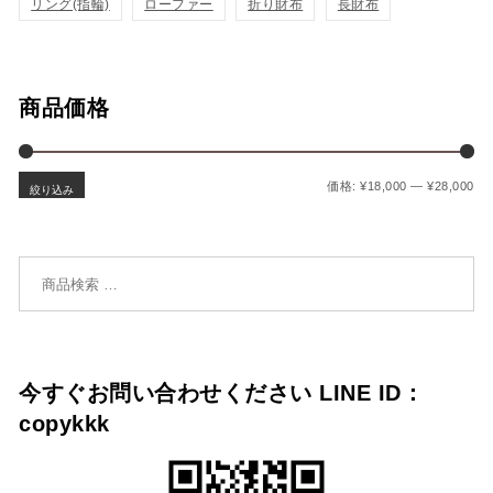
リング(指輪)
ローファー
折り財布
長財布
商品価格
最
最
価格:
¥18,000
—
¥28,000
絞り込み
検索対象:
今すぐお問い合わせください LINE ID：
copykkk