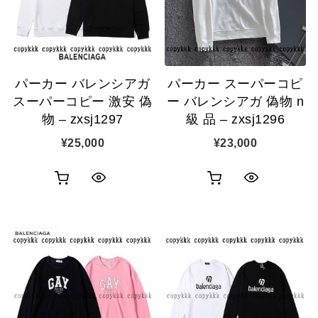
ゴ
ゴ
示
示
に
に
追
追
パーカー バレンシアガ
パーカー スーパーコピ
加
加
スーパーコピー 激安 偽
ー バレンシアガ 偽物 n
物 – zxsj1297
級 品 – zxsj1296
¥
25,000
¥
23,000
お
お
ク
ク
買
買
イ
イ
い
い
ッ
ッ
物
物
ク
ク
カ
カ
表
表
ゴ
ゴ