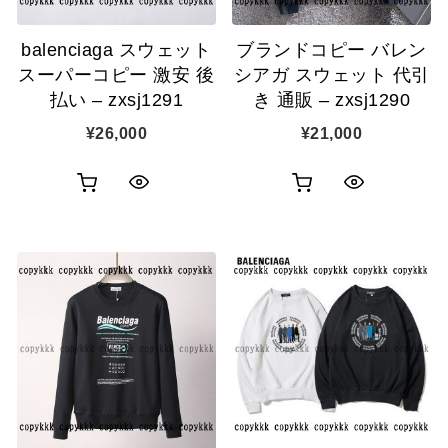
追
追
balenciaga スウェット
ブランドコピー バレン
加
加
スーパーコピー 激安 後
シアガ スウェット 代引
払い – zxsj1291
き 通販 – zxsj1290
¥
26,000
¥
21,000
お
お
ク
ク
買
買
イ
イ
い
い
ッ
ッ
物
物
ク
ク
カ
カ
表
表
ゴ
ゴ
示
示
に
に