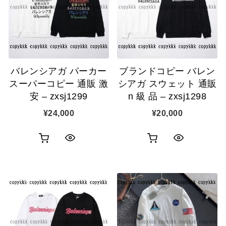
表
表
ゴ
ゴ
示
示
に
に
追
追
バレンシアガ パーカー
ブランドコピー バレン
加
加
スーパーコピー 通販 激
シアガ スウェット 通販
安 – zxsj1299
n 級 品 – zxsj1298
¥
24,000
¥
20,000
お
お
ク
ク
買
買
イ
イ
い
い
ッ
ッ
物
物
ク
ク
カ
カ
表
表