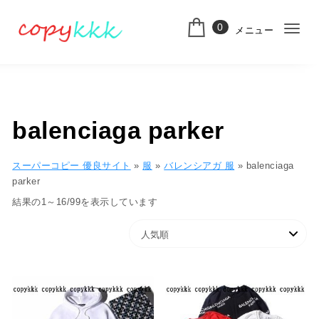
コンテンツへ移動
0
メニュー
ナ
スーパーコピー
ビ
ゲ
ー
balenciaga parker
シ
ョ
スーパーコピー 優良サイト
»
服
»
バレンシアガ 服
»
balenciaga
parker
ン
人気順
結果の1～16/99を表示しています
切
り
替
え