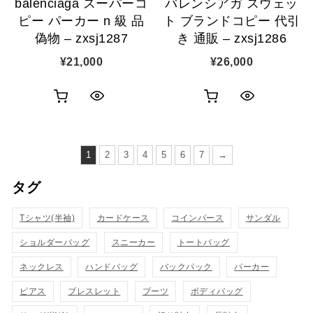
balenciaga スーパーコ
バレンシアガ スウェッ
加
加
ピー パーカー n 級 品
ト ブランドコピー 代引
偽物 – zxsj1287
き 通販 – zxsj1286
¥
21,000
¥
26,000
お
お
ク
ク
買
買
イ
イ
い
い
1
2
3
4
5
6
7
→
ッ
ッ
物
物
タグ
ク
ク
カ
カ
表
表
Tシャツ(半袖)
カードケース
コインパース
サンダル
ゴ
ゴ
示
示
ショルダーバッグ
スニーカー
トートバッグ
に
に
ネックレス
ハンドバッグ
バックパック
パーカー
追
追
ピアス
ブレスレット
ブーツ
ボディバッグ
加
加