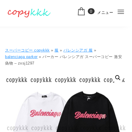
コンテンツへ移動
0
メニュー
ナ
スーパーコピー
ビ
ゲ
ー
スーパーコピー copykkk
»
服
»
バレンシアガ 服
»
シ
balenciaga parker
» パーカー バレンシアガ スーパーコピー 激安
偽物 – zxsj1297
ョ
ン
切
り
替
え