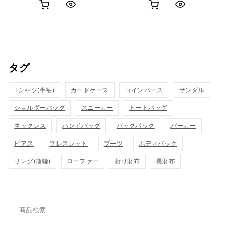
お
お
ク
ク
買
買
イ
イ
い
い
ッ
ッ
タグ
物
物
ク
ク
カ
カ
Tシャツ(半袖)
表
カードケース
コインパース
表
サンダル
ゴ
ゴ
ショルダーバッグ
スニーカー
トートバッグ
示
示
に
に
ネックレス
ハンドバッグ
バックパック
パーカー
追
追
ピアス
ブレスレット
ブーツ
ボディバッグ
リング(指輪)
ローファー
折り財布
長財布
加
加
検索対象: