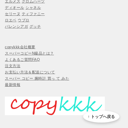
エルメス
クロムハーツ
ディオール
シャネル
セリーヌ
ティファニー
ロエベ
ウブロ
バレンシアガ
グッチ
copykkk会社概要
スーパーコピーN級品とは？
よくあるご質問FAQ
注文方法
お支払い方法＆配送について
スーパー コピー 腕時計 買っ て みた
最新情報
↑ トップへ戻る