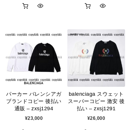
お
お
ク
ク
買
買
イ
イ
い
い
ッ
ッ
物
物
ク
ク
カ
カ
表
表
ゴ
ゴ
示
示
に
に
追
追
パーカー バレンシアガ
balenciaga スウェット
加
加
ブランドコピー 後払い
スーパーコピー 激安 後
通販 – zxsj1294
払い – zxsj1291
¥
23,000
¥
26,000