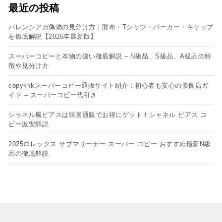
最近の投稿
バレンシアガ偽物の見分け方｜財布・Tシャツ・パーカー・キャップ
を徹底解説【2026年最新版】
スーパーコピーと本物の違い徹底解説 – N級品、S級品、A級品の特
徴や見分け方
copykkkスーパーコピー通販サイト紹介：初心者も安心の優良店ガ
イド – スーパーコピー代引き
シャネル風ピアスは韓国通販でお得にゲット！シャネル ピアス コ
ピー​激安解説
2025ロレックス サブマリーナー スーパー コピー おすすめ最新N級
品の徹底解説