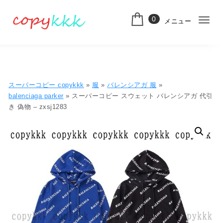
コンテンツへ移動
0
メニュー
ナ
スーパーコピー
ビ
ゲ
ー
スーパーコピー copykkk
»
服
»
バレンシアガ 服
»
シ
balenciaga parker
» スーパーコピー スウェット バレンシアガ 代引
き 偽物 – zxsj1283
ョ
ン
切
り
替
え