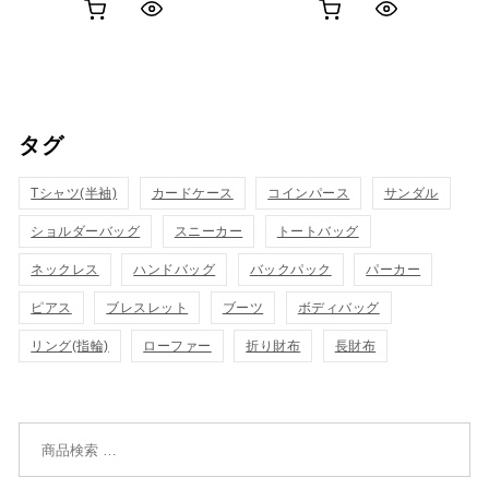
お
お
ク
ク
買
買
イ
イ
い
い
ッ
ッ
タグ
物
物
ク
ク
カ
カ
Tシャツ(半袖)
表
カードケース
コインパース
表
サンダル
ゴ
ゴ
ショルダーバッグ
スニーカー
トートバッグ
示
示
に
に
ネックレス
ハンドバッグ
バックパック
パーカー
追
追
ピアス
ブレスレット
ブーツ
ボディバッグ
リング(指輪)
ローファー
折り財布
長財布
加
加
検索対象: