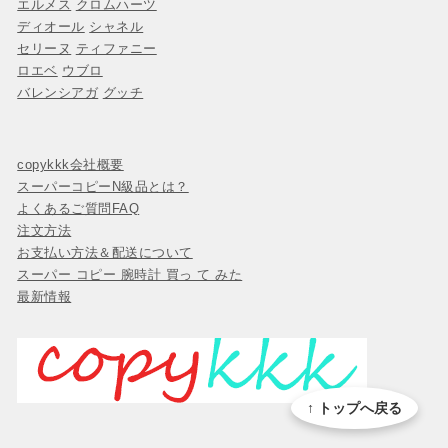
エルメス
クロムハーツ
ディオール
シャネル
セリーヌ
ティファニー
ロエベ
ウブロ
バレンシアガ
グッチ
copykkk会社概要
スーパーコピーN級品とは？
よくあるご質問FAQ
注文方法
お支払い方法＆配送について
スーパー コピー 腕時計 買っ て みた
最新情報
↑ トップへ戻る