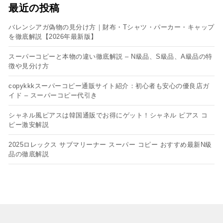
最近の投稿
バレンシアガ偽物の見分け方｜財布・Tシャツ・パーカー・キャップ
を徹底解説【2026年最新版】
スーパーコピーと本物の違い徹底解説 – N級品、S級品、A級品の特
徴や見分け方
copykkkスーパーコピー通販サイト紹介：初心者も安心の優良店ガ
イド – スーパーコピー代引き
シャネル風ピアスは韓国通販でお得にゲット！シャネル ピアス コ
ピー​激安解説
2025ロレックス サブマリーナー スーパー コピー おすすめ最新N級
品の徹底解説