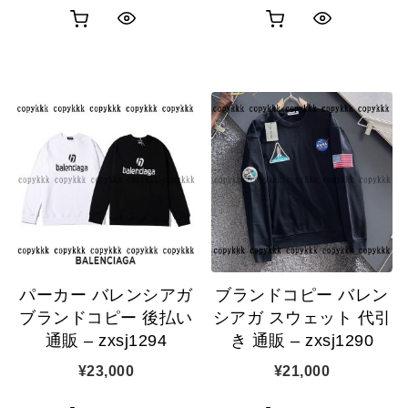
お
お
ク
ク
買
買
イ
イ
い
い
ッ
ッ
物
物
ク
ク
カ
カ
表
表
ゴ
ゴ
示
示
に
に
追
追
パーカー バレンシアガ
ブランドコピー バレン
加
加
ブランドコピー 後払い
シアガ スウェット 代引
通販 – zxsj1294
き 通販 – zxsj1290
¥
23,000
¥
21,000