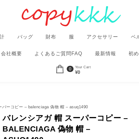
計
バッグ
財布
服
アクセサリー
ベ
会社概要
よくあるご質問FAQ
最新情報
初め
Your Cart
0
¥0
コピー – balenciaga 偽物 帽 – asuq1490
バレンシアガ 帽 スーパーコピー –
BALENCIAGA 偽物 帽 –