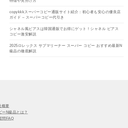
特徴や見分け方
copykkkスーパーコピー通販サイト紹介：初心者も安心の優良店
ガイド – スーパーコピー代引き
シャネル風ピアスは韓国通販でお得にゲット！シャネル ピアス
コピー​激安解説
2025ロレックス サブマリーナー スーパー コピー おすすめ最新N
級品の徹底解説
会社概要
ピーN級品とは？
問FAQ