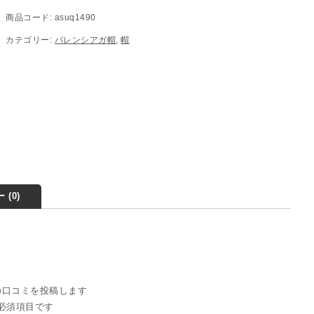
商品コード:
asuq1490
カテゴリー:
バレンシアガ帽
,
帽
 (0)
0” の口コミを投稿します
必須項目です