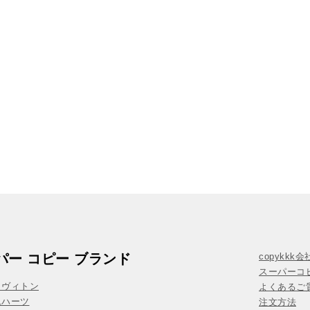
パー コピー ブランド
copykkk
スーパーコ
イヴィトン
よくあるご質
ムハーツ
注文方法