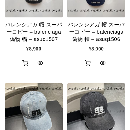
に
に
追
追
バレンシアガ 帽 スーパ
バレンシアガ 帽 スーパ
加
加
ーコピー – balenciaga
ーコピー – balenciaga
偽物 帽 – asuq1507
偽物 帽 – asuq1506
¥
8,900
¥
8,900
お
お
ク
ク
買
買
イ
イ
い
い
ッ
ッ
物
物
ク
ク
カ
カ
表
表
ゴ
ゴ
示
示
に
に