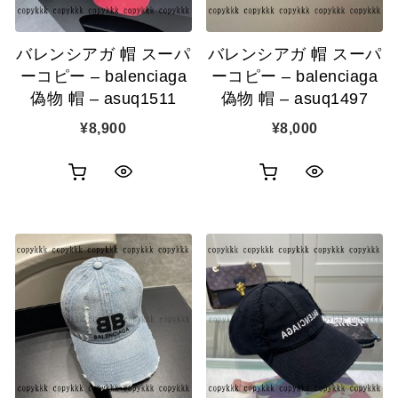
追
追
バレンシアガ 帽 スーパ
バレンシアガ 帽 スーパ
加
加
ーコピー – balenciaga
ーコピー – balenciaga
偽物 帽 – asuq1511
偽物 帽 – asuq1497
¥
8,900
¥
8,000
お
お
ク
ク
買
買
イ
イ
い
い
ッ
ッ
物
物
ク
ク
カ
カ
表
表
ゴ
ゴ
示
示
に
に