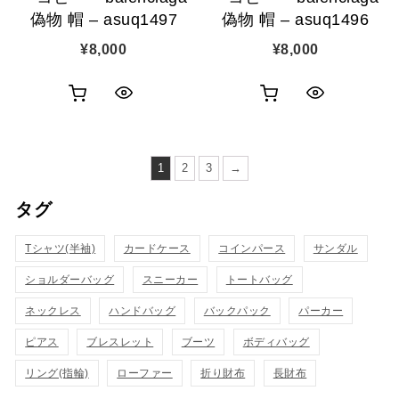
偽物 帽 – asuq1497
偽物 帽 – asuq1496
¥
8,000
¥
8,000
お
お
ク
ク
買
買
イ
イ
い
い
1
2
3
→
ッ
ッ
物
物
タグ
ク
ク
カ
カ
表
表
Tシャツ(半袖)
カードケース
コインパース
サンダル
ゴ
ゴ
示
示
ショルダーバッグ
スニーカー
トートバッグ
に
に
ネックレス
ハンドバッグ
バックパック
パーカー
追
追
ピアス
ブレスレット
ブーツ
ボディバッグ
加
加
リング(指輪)
ローファー
折り財布
長財布