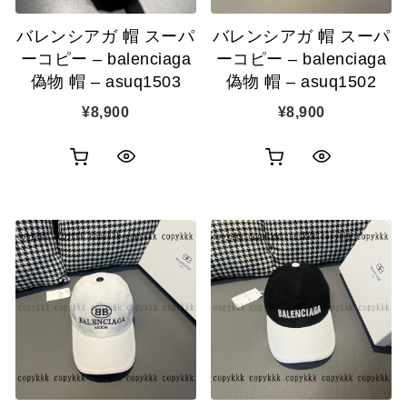
追
追
バレンシアガ 帽 スーパ
バレンシアガ 帽 スーパ
加
加
ーコピー – balenciaga
ーコピー – balenciaga
偽物 帽 – asuq1503
偽物 帽 – asuq1502
¥
8,900
¥
8,900
お
お
ク
ク
買
買
イ
イ
い
い
ッ
ッ
物
物
ク
ク
カ
カ
表
表
ゴ
ゴ
示
示
に
に
追
追