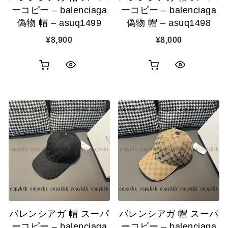
加
加
ーコピー – balenciaga
ーコピー – balenciaga
偽物 帽 – asuq1499
偽物 帽 – asuq1498
¥
8,900
¥
8,000
お
お
ク
ク
買
買
イ
イ
い
い
ッ
ッ
物
物
ク
ク
カ
カ
表
表
ゴ
ゴ
示
示
に
に
追
追
バレンシアガ 帽 スーパ
バレンシアガ 帽 スーパ
加
加
ーコピー – balenciaga
ーコピー – balenciaga