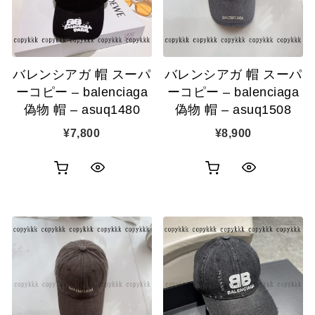
バレンシアガ 帽 スーパ
バレンシアガ 帽 スーパ
ーコピー – balenciaga
ーコピー – balenciaga
偽物 帽 – asuq1480
偽物 帽 – asuq1508
¥
7,800
¥
8,900
お
お
ク
ク
買
買
イ
イ
い
い
ッ
ッ
物
物
ク
ク
カ
カ
表
表
ゴ
ゴ
示
示