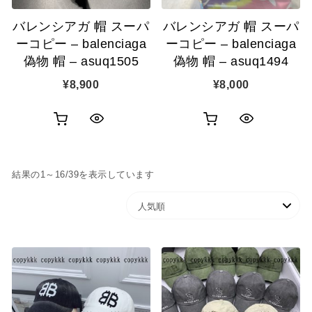
追
追
バレンシアガ 帽 スーパ
バレンシアガ 帽 スーパ
加
加
ーコピー – balenciaga
ーコピー – balenciaga
偽物 帽 – asuq1505
偽物 帽 – asuq1494
¥
8,900
¥
8,000
お
お
ク
ク
買
買
イ
イ
人気順
結果の1～16/39を表示しています
い
い
ッ
ッ
物
物
ク
ク
カ
カ
表
表
ゴ
ゴ
示
示
に
に
追
追