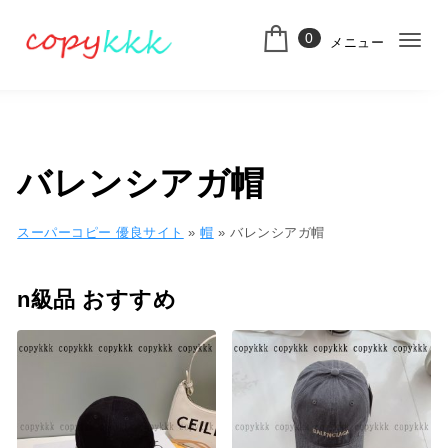
コンテンツへ移動
0
メニュー
ナ
スーパーコピー
ビ
ゲ
ー
バレンシアガ帽
シ
ョ
スーパーコピー 優良サイト
»
帽
»
バレンシアガ帽
ン
n級品 おすすめ
切
り
替
え