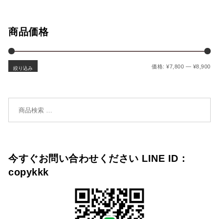
商品価格
最
最
価格:
¥7,800
—
¥8,900
絞り込み
検索対象:
今すぐお問い合わせください LINE ID：
copykkk