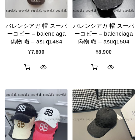
に
に
追
追
バレンシアガ 帽 スーパ
バレンシアガ 帽 スーパ
加
加
ーコピー – balenciaga
ーコピー – balenciaga
偽物 帽 – asuq1484
偽物 帽 – asuq1504
¥
7,800
¥
8,900
お
お
ク
ク
買
買
イ
イ
い
い
ッ
ッ
物
物
ク
ク
カ
カ
表
表
ゴ
ゴ
示
示
に
に