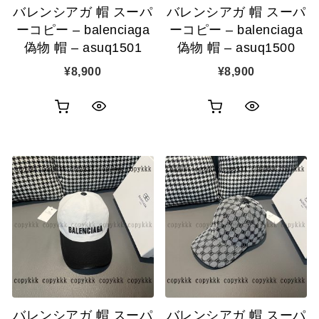
バレンシアガ 帽 スーパ
バレンシアガ 帽 スーパ
加
加
ーコピー – balenciaga
ーコピー – balenciaga
偽物 帽 – asuq1501
偽物 帽 – asuq1500
¥
8,900
¥
8,900
お
お
ク
ク
買
買
イ
イ
い
い
ッ
ッ
物
物
ク
ク
カ
カ
表
表
ゴ
ゴ
示
示
に
に
追
追
バレンシアガ 帽 スーパ
バレンシアガ 帽 スーパ