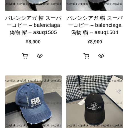
追
追
バレンシアガ 帽 スーパ
バレンシアガ 帽 スーパ
加
加
ーコピー – balenciaga
ーコピー – balenciaga
偽物 帽 – asuq1505
偽物 帽 – asuq1504
¥
8,900
¥
8,900
お
お
ク
ク
買
買
イ
イ
い
い
ッ
ッ
物
物
ク
ク
カ
カ
表
表
ゴ
ゴ
示
示
に
に