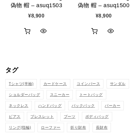
偽物 帽 – asuq1503
偽物 帽 – asuq1500
¥
8,900
¥
8,900
お
お
ク
ク
買
買
イ
イ
い
い
ッ
ッ
タグ
物
物
ク
ク
カ
カ
Tシャツ(半袖)
表
カードケース
コインパース
表
サンダル
ゴ
ゴ
ショルダーバッグ
スニーカー
トートバッグ
示
示
に
に
ネックレス
ハンドバッグ
バックパック
パーカー
追
追
ピアス
ブレスレット
ブーツ
ボディバッグ
リング(指輪)
ローファー
折り財布
長財布
加
加