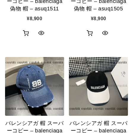
ーコピー – balenciaga
ーコピー – balenciaga
偽物 帽 – asuq1511
偽物 帽 – asuq1505
¥
8,900
¥
8,900
お
お
ク
ク
買
買
イ
イ
い
い
ッ
ッ
物
物
ク
ク
カ
カ
表
表
ゴ
ゴ
示
示
に
に
追
追
バレンシアガ 帽 スーパ
バレンシアガ 帽 スーパ
加
加
ーコピー – balenciaga
ーコピー – balenciaga