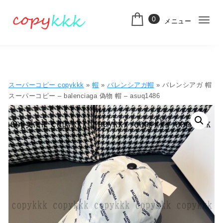
コンテンツへ移動
0
メニュー
ナ
スーパーコピー
ビ
ゲ
ー
スーパーコピー copykkk
»
帽
»
バレンシアガ帽
» バレンシアガ 帽
シ
スーパーコピー – balenciaga 偽物 帽 – asuq1486
ョ
ン
切
り
替
え