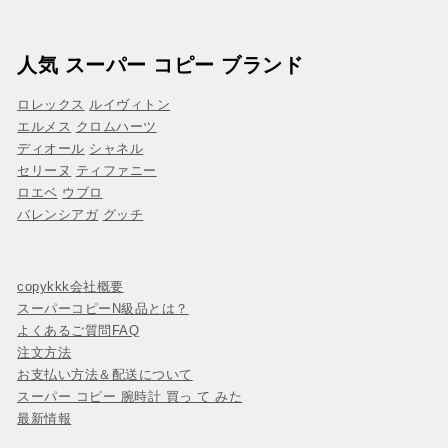
人気 スーパー コピー ブランド
ロレックス
ルイヴィトン
エルメス
クロムハーツ
ディオール
シャネル
セリーヌ
ティファニー
ロエベ
ウブロ
バレンシアガ
グッチ
copykkk会社概要
スーパーコピーN級品とは？
よくあるご質問FAQ
注文方法
お支払い方法＆配送について
スーパー コピー 腕時計 買っ て みた
最新情報