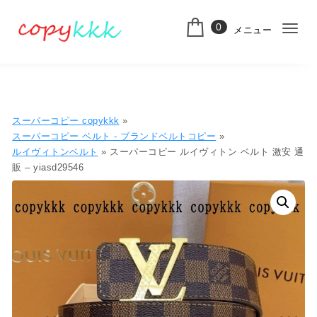
コンテンツへ移動
0
メニュー
ナ
スーパーコピー
ビ
ゲ
ー
スーパーコピー copykkk
»
シ
スーパーコピー ベルト - ブランドベルトコピー
»
ルイヴィトンベルト
» スーパーコピー ルイヴィトン ベルト 激安 通
ョ
販 – yiasd29546
ン
切
り
替
え