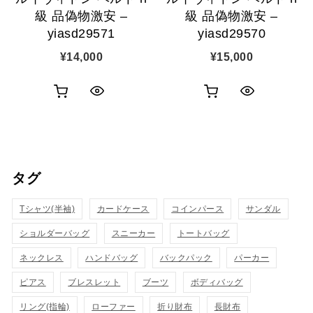
級 品偽物激安 –
級 品偽物激安 –
yiasd29571
yiasd29570
¥
14,000
¥
15,000
お
お
ク
ク
買
買
イ
イ
い
い
ッ
ッ
タグ
物
物
ク
ク
カ
カ
Tシャツ(半袖)
表
カードケース
コインパース
表
サンダル
ゴ
ゴ
ショルダーバッグ
スニーカー
トートバッグ
示
示
に
に
ネックレス
ハンドバッグ
バックパック
パーカー
追
追
ピアス
ブレスレット
ブーツ
ボディバッグ
リング(指輪)
ローファー
折り財布
長財布
加
加