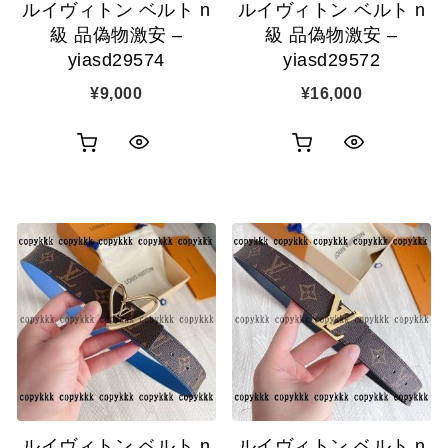
ルイヴィトン ベルト n
ルイヴィトン ベルト n
級 品偽物激安 –
級 品偽物激安 –
yiasd29574
yiasd29572
¥
9,000
¥
16,000
お
お
ク
ク
買
買
イ
イ
い
い
ッ
ッ
物
物
ク
ク
カ
カ
表
表
ゴ
ゴ
示
示
に
に
追
追
ルイヴィトン ベルト n
ルイヴィトン ベルト n
加
加