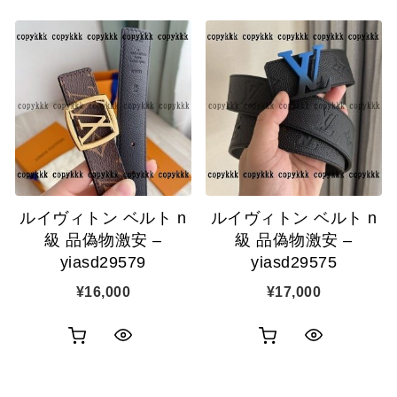
ルイヴィトン ベルト n
ルイヴィトン ベルト n
級 品偽物激安 –
級 品偽物激安 –
yiasd29579
yiasd29575
¥
16,000
¥
17,000
お
お
ク
ク
買
買
イ
イ