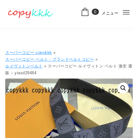
コンテンツへ移動
0
メニュー
ナ
スーパーコピー
ビ
ゲ
ー
スーパーコピー copykkk
»
シ
スーパーコピー ベルト - ブランドベルトコピー
»
ルイヴィトンベルト
» スーパーコピー ルイヴィトン ベルト 激安 通
ョ
販 – yiasd29484
ン
切
り
替
え