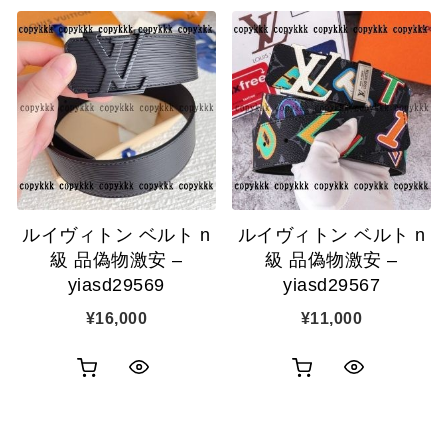
い
い
ッ
ッ
物
物
ク
ク
カ
カ
表
表
ゴ
ゴ
示
示
に
に
追
追
ルイヴィトン ベルト n
ルイヴィトン ベルト n
加
加
級 品偽物激安 –
級 品偽物激安 –
yiasd29569
yiasd29567
¥
16,000
¥
11,000
お
お
ク
ク
買
買
イ
イ
い
い