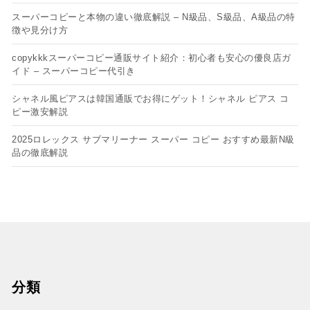
スーパーコピーと本物の違い徹底解説 – N級品、S級品、A級品の特
徴や見分け方
copykkkスーパーコピー通販サイト紹介：初心者も安心の優良店ガ
イド – スーパーコピー代引き
シャネル風ピアスは韓国通販でお得にゲット！シャネル ピアス コ
ピー​激安解説
2025ロレックス サブマリーナー スーパー コピー おすすめ最新N級
品の徹底解説
分類