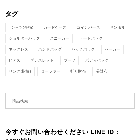
ッ
ッ
タグ
物
物
ク
ク
カ
カ
Tシャツ(半袖)
表
カードケース
コインパース
表
サンダル
ゴ
ゴ
ショルダーバッグ
スニーカー
トートバッグ
示
示
に
に
ネックレス
ハンドバッグ
バックパック
パーカー
追
追
ピアス
ブレスレット
ブーツ
ボディバッグ
リング(指輪)
ローファー
折り財布
長財布
加
加
検索対象:
今すぐお問い合わせください LINE ID：