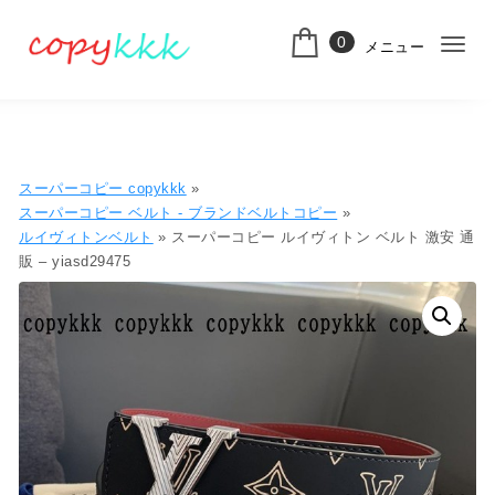
コンテンツへ移動
0
メニュー
ナ
スーパーコピー
ビ
ゲ
ー
スーパーコピー copykkk
»
シ
スーパーコピー ベルト - ブランドベルトコピー
»
ルイヴィトンベルト
» スーパーコピー ルイヴィトン ベルト 激安 通
ョ
販 – yiasd29475
ン
切
り
替
え