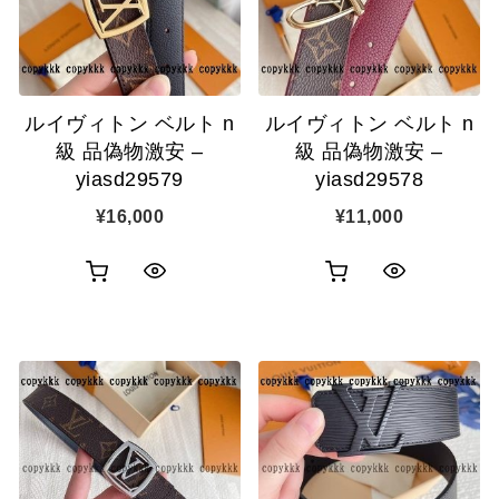
ルイヴィトン ベルト n
ルイヴィトン ベルト n
級 品偽物激安 –
級 品偽物激安 –
yiasd29579
yiasd29578
¥
16,000
¥
11,000
お
お
ク
ク
買
買
イ
イ
い
い
ッ
ッ
物
物
ク
ク
カ
カ
表
表
ゴ
ゴ
示
示