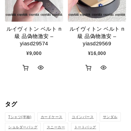
に
に
追
追
ルイヴィトン ベルト n
ルイヴィトン ベルト n
加
加
級 品偽物激安 –
級 品偽物激安 –
yiasd29574
yiasd29569
¥
9,000
¥
16,000
お
お
ク
ク
買
買
イ
イ
い
い
ッ
ッ
タグ
物
物
ク
ク
カ
カ
Tシャツ(半袖)
表
カードケース
コインパース
表
サンダル
ゴ
ゴ
ショルダーバッグ
スニーカー
トートバッグ
示
示