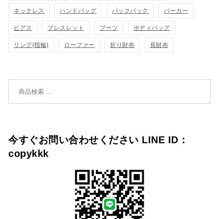
に
に
ネックレス
ハンドバッグ
バックパック
パーカー
追
追
ピアス
ブレスレット
ブーツ
ボディバッグ
リング(指輪)
ローファー
折り財布
長財布
加
加
検索対象:
今すぐお問い合わせください LINE ID：
copykkk