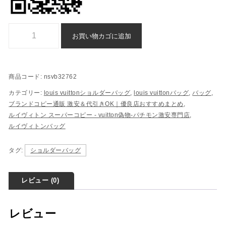
vuitton ショルダーバッグ ブランド コピー 通販 後払い - nsvb32762
お買い物カゴに追加
商品コード:
nsvb32762
カテゴリー:
louis vuittonショルダーバッグ
,
louis vuittonバッグ
,
バッグ
,
ブランドコピー通販 激安＆代引きOK｜優良店おすすめまとめ
,
ルイヴィトン スーパーコピー - vuitton偽物-パチモン激安専門店
,
ルイヴィトンバッグ
タグ:
ショルダーバッグ
レビュー (0)
レビュー