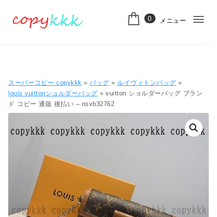
コンテンツへ移動
0
メニュー
ナ
スーパーコピー
ビ
ゲ
ー
スーパーコピー copykkk
»
バッグ
»
ルイヴィトンバッグ
»
シ
louis vuittonショルダーバッグ
» vuitton ショルダーバッグ ブラン
ド コピー 通販 後払い – nsvb32762
ョ
ン
切
り
替
え