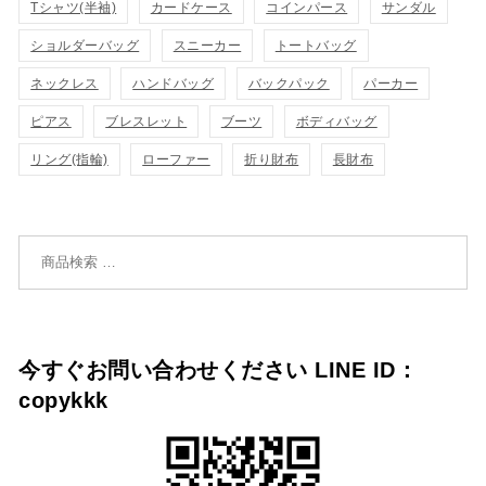
Tシャツ(半袖)
カードケース
コインパース
サンダル
ゴ
示
ゴ
ショルダーバッグ
スニーカー
トートバッグ
示
に
に
ネックレス
ハンドバッグ
バックパック
パーカー
追
追
ピアス
ブレスレット
ブーツ
ボディバッグ
加
リング(指輪)
ローファー
折り財布
長財布
加
検索対象:
今すぐお問い合わせください LINE ID：
copykkk