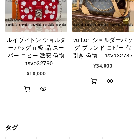
ゴ
ゴ
示
示
に
に
追
追
ルイヴィトン ショルダ
vuitton ショルダーバッ
加
加
ーバッグ n 級 品 スー
グ ブランド コピー 代
パー コピー 激安 偽物
引き 偽物 – nsvb32787
– nsvb32790
¥
34,000
¥
18,000
お
ク
お
ク
買
イ
買
イ
い
ッ
い
ッ
物
ク
タグ
物
ク
カ
表
カ
表