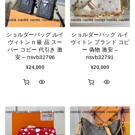
ショルダーバッグ ルイ
ショルダーバッグ ルイ
ヴィトン n 級 品 スー
ヴィトン ブランド コピ
パー コピー 代引き 激
ー 偽物 激安 –
安 – nsvb32796
nsvb32791
¥
24,000
¥
20,000
お
お
ク
ク
買
買
イ
イ
い
い
ッ
ッ
物
物
ク
ク
カ
カ
表
表