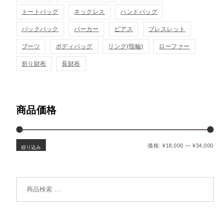
トートバッグ
ネックレス
ハンドバッグ
バックパック
パーカー
ピアス
ブレスレット
ブーツ
ボディバッグ
リング(指輪)
ローファー
折り財布
長財布
商品価格
最
最
価格:
¥18,000
—
¥34,000
絞り込み
検索対象: