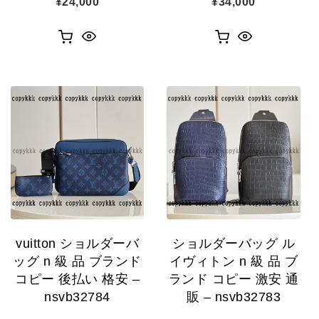
¥
24,000
¥
34,000
vuitton ショルダーバ
ショルダーバッグ ル
ッグ n 級 品 ブランド
イヴィトン n 級 品 ブ
コピー 後払い 格安 –
ランド コピー 激安 通
nsvb32784
販 – nsvb32783