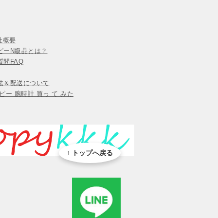
会社概要
ピーN級品とは？
問FAQ
法＆配送について
ピー 腕時計 買っ て みた
↑ トップへ戻る