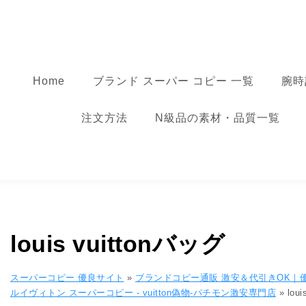
コンテンツへ移動
スーパーコピー
Home
ブランド スーパー コピー 一覧
腕時
注文方法
N級品の素材・品質一覧
louis vuittonバッグ
スーパーコピー 優良サイト
»
ブランドコピー通販 激安＆代引きOK｜
ルイヴィトン スーパーコピー - vuitton偽物-パチモン激安専門店
»
lou