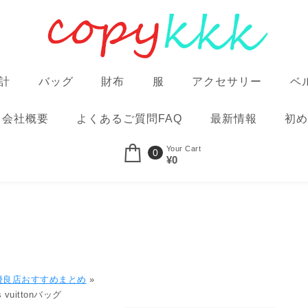
計
バッグ
財布
服
アクセサリー
ベ
会社概要
よくあるご質問FAQ
最新情報
初め
Your Cart
0
¥0
優良店おすすめまとめ
»
is vuittonバッグ