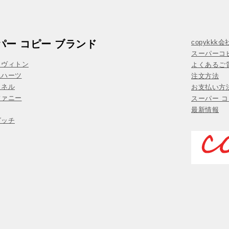
パー コピー ブランド
copykkk
スーパーコ
イヴィトン
よくあるご質
ムハーツ
注文方法
ャネル
お支払い方
ファニー
スーパー コ
最新情報
グッチ