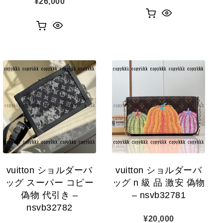
¥
26,000
vuitton ショルダーバ
vuitton ショルダーバ
ッグ スーパー コピー
ッグ n 級 品 激安 偽物
偽物 代引き –
– nsvb32781
nsvb32782
¥
20,000