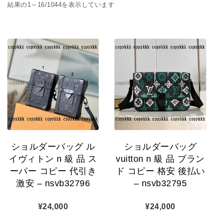
人気順
結果の1～16/1044を表示しています
ショルダーバッグ ル
ショルダーバッグ
イヴィトン n 級 品 ス
vuitton n 級 品 ブラン
ーパー コピー 代引き
ド コピー 格安 後払い
激安 – nsvb32796
– nsvb32795
¥
24,000
¥
24,000