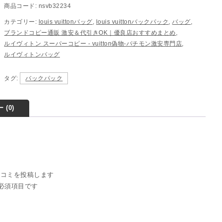
商品コード:
nsvb32234
カテゴリー:
louis vuittonバッグ
,
louis vuittonバックパック
,
バッグ
,
ブランドコピー通販 激安＆代引きOK｜優良店おすすめまとめ
,
ルイヴィトン スーパーコピー - vuitton偽物-パチモン激安専門店
,
ルイヴィトンバッグ
タグ:
バックパック
 (0)
” の口コミを投稿します
必須項目です