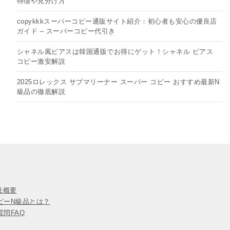
特徴や見分け方
copykkkスーパーコピー通販サイト紹介：初心者も安心の優良店
ガイド – スーパーコピー代引き
シャネル風ピアスは韓国通販でお得にゲット！シャネル ピアス
コピー​激安解説
2025ロレックス サブマリーナー スーパー コピー おすすめ最新N
級品の徹底解説
会社概要
ピーN級品とは？
問FAQ