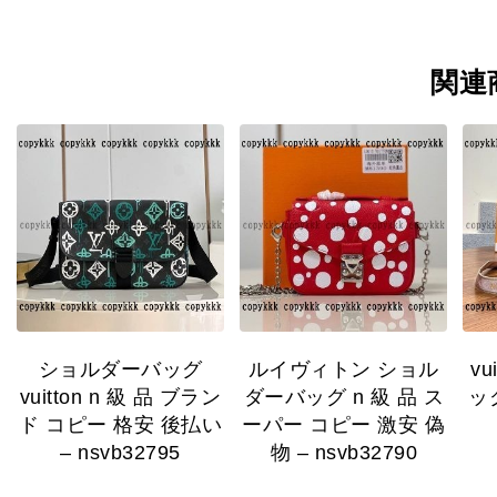
関連
ショルダーバッグ
ルイヴィトン ショル
v
vuitton n 級 品 ブラン
ダーバッグ n 級 品 ス
ッ
ド コピー 格安 後払い
ーパー コピー 激安 偽
– nsvb32795
物 – nsvb32790