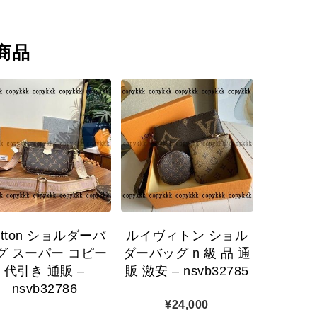
商品
uitton ショルダーバ
ルイヴィトン ショル
グ スーパー コピー
ダーバッグ n 級 品 通
代引き 通販 –
販 激安 – nsvb32785
nsvb32786
¥
24,000