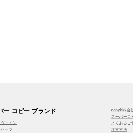
パー コピー ブランド
copykkk
スーパーコ
イヴィトン
よくあるご質
ムハーツ
注文方法