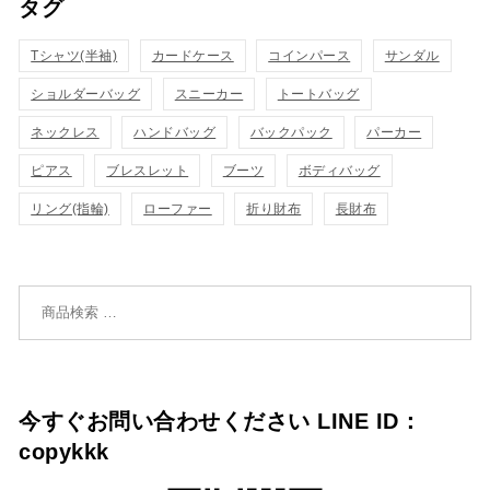
タグ
ク
カ
表
カ
Tシャツ(半袖)
カードケース
コインパース
表
サンダル
ゴ
示
ゴ
ショルダーバッグ
スニーカー
トートバッグ
示
に
に
ネックレス
ハンドバッグ
バックパック
パーカー
追
追
ピアス
ブレスレット
ブーツ
ボディバッグ
加
リング(指輪)
ローファー
折り財布
長財布
加
検索対象:
今すぐお問い合わせください LINE ID：
copykkk