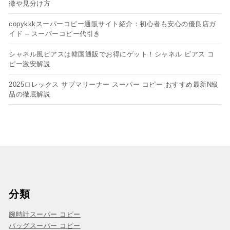
徴や見分け方
copykkkスーパーコピー通販サイト紹介：初心者も安心の優良店ガ
イド – スーパーコピー代引き
シャネル風ピアスは韓国通販でお得にゲット！シャネル ピアス コ
ピー​激安解説
2025ロレックス サブマリーナー スーパー コピー おすすめ最新N級
品の徹底解説
分類
腕時計スーパー コピー
バッグスーパー コピー