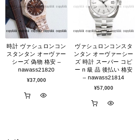
表
表
ゴ
ゴ
示
示
に
に
追
追
時計 ヴァシュロンコン
ヴァシュロンコンスタ
加
加
スタンタン オーヴァー
ンタン オーヴァーシー
シーズ 偽物 格安 –
ズ 時計 スーパー コピ
nawass21820
ー n 級 品 後払い 格安
– nawass21814
¥
37,000
¥
57,000
お
ク
お
ク
買
イ
買
イ
い
ッ
い
ッ
物
ク
物