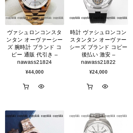
ヴァシュロンコンスタ
時計 ヴァシュロンコン
ンタン オーヴァーシー
スタンタン オーヴァー
ズ 腕時計 ブランド コ
シーズ ブランド コピー
ピー 通販 代引き –
後払い 激安 –
nawass21824
nawass21822
¥
44,000
¥
24,000
お
お
ク
ク
買
買
イ
イ
い
い
ッ
ッ
物
物
ク
ク
カ
カ