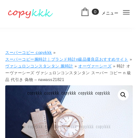
コンテンツへ移動
0
メニュー
ナ
スーパーコピー
ビ
ゲ
ー
スーパーコピー copykkk
»
シ
スーパーコピー腕時計｜ブランド時計n級品優良店おすすめサイト
»
ヴァシュロンコンスタンタン 腕時計
»
オーヴァーシーズ
» 時計 オ
ョ
ーヴァーシーズ ヴァシュロンコンスタンタン スーパー コピー n 級
品 代引き 偽物 – nawass21821
ン
切
り
替
え