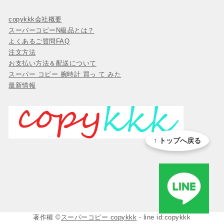
copykkk会社概要
スーパーコピーN級品とは？
よくあるご質問FAQ
注文方法
お支払い方法＆配送について
スーパー コピー 腕時計 買っ て みた
最新情報
↑ トップへ戻る
著作權 ©
スーパーコピー copykkk
- line id:copykkk