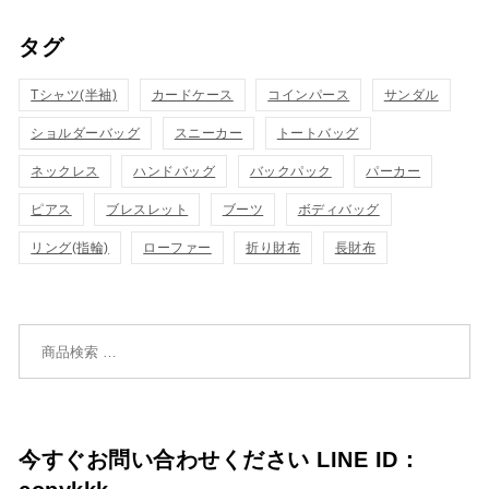
ッ
ッ
タグ
物
物
ク
ク
カ
カ
Tシャツ(半袖)
表
カードケース
コインパース
表
サンダル
ゴ
ゴ
ショルダーバッグ
スニーカー
トートバッグ
示
示
に
に
ネックレス
ハンドバッグ
バックパック
パーカー
追
追
ピアス
ブレスレット
ブーツ
ボディバッグ
リング(指輪)
ローファー
折り財布
長財布
加
加
検索対象:
今すぐお問い合わせください LINE ID：