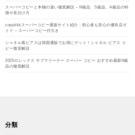
スーパーコピーと本物の違い徹底解説 – N級品、S級品、A級品の特
徴や見分け方
copykkkスーパーコピー通販サイト紹介：初心者も安心の優良店ガ
イド – スーパーコピー代引き
シャネル風ピアスは韓国通販でお得にゲット！シャネル ピアス コ
ピー​激安解説
2025ロレックス サブマリーナー スーパー コピー おすすめ最新N級
品の徹底解説
分類