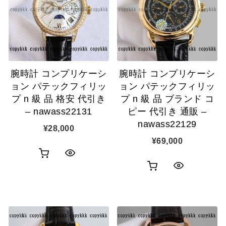
腕時計 コンプリケーシ
腕時計 コンプリケーシ
ョン パテックフィリッ
ョン パテックフィリッ
プ n 級 品 格安 代引き
プ n 級 品 ブランド コ
– nawass22131
ピー 代引き 通販 –
nawass22129
¥
28,000
¥
69,000
お
ク
お
ク
買
イ
買
イ
い
ッ
い
ッ
物
ク
物