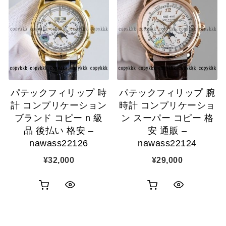
ク
カ
表
カ
表
ゴ
示
ゴ
示
に
に
追
追
加
パテックフィリップ 時
パテックフィリップ 腕
加
計 コンプリケーション
時計 コンプリケーショ
ブランド コピー n 級
ン スーパー コピー 格
品 後払い 格安 –
安 通販 –
nawass22126
nawass22124
¥
32,000
¥
29,000
お
お
ク
ク
買
買
イ
イ
い
い