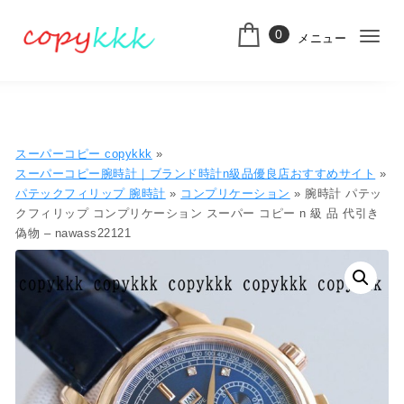
コンテンツへ移動
0
メニュー
ナ
スーパーコピー
ビ
ゲ
ー
スーパーコピー copykkk
»
シ
スーパーコピー腕時計｜ブランド時計n級品優良店おすすめサイト
»
パテックフィリップ 腕時計
»
コンプリケーション
» 腕時計 パテッ
ョ
クフィリップ コンプリケーション スーパー コピー n 級 品 代引き
偽物 – nawass22121
ン
切
り
替
え