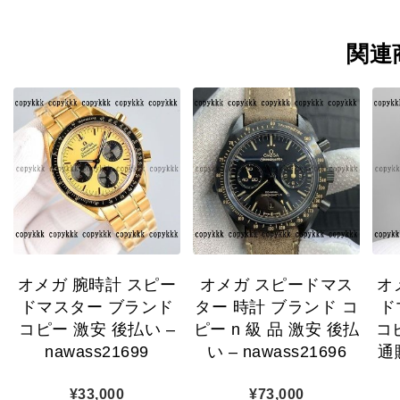
関連
オメガ 腕時計 スピー
オメガ スピードマス
オ
ドマスター ブランド
ター 時計 ブランド コ
ド
コピー 激安 後払い –
ピー n 級 品 激安 後払
コ
nawass21699
い – nawass21696
通販
¥
33,000
¥
73,000