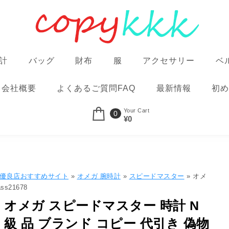
計
バッグ
財布
服
アクセサリー
ベ
会社概要
よくあるご質問FAQ
最新情報
初め
Your Cart
0
¥0
品優良店おすすめサイト
»
オメガ 腕時計
»
スピードマスター
» オメ
s21678
オメガ スピードマスター 時計 N
級 品 ブランド コピー 代引き 偽物