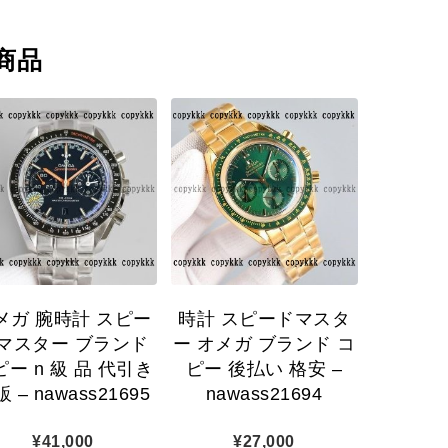
商品
メガ 腕時計 スピー
時計 スピードマスタ
マスター ブランド
ー オメガ ブランド コ
ピー n 級 品 代引き
ピー 後払い 格安 –
 – nawass21695
nawass21694
¥
41,000
¥
27,000