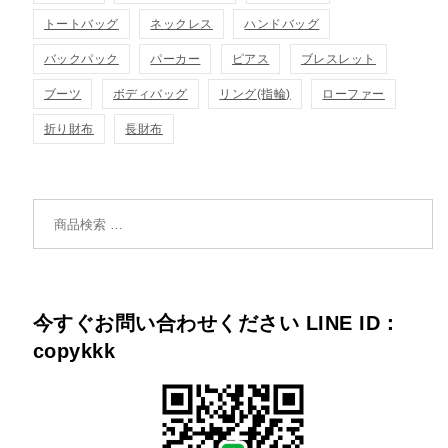
トートバッグ
ネックレス
ハンドバッグ
バックパック
パーカー
ピアス
ブレスレット
ブーツ
ボディバッグ
リング(指輪)
ローファー
折り財布
長財布
検索対象:
今すぐお問い合わせください LINE ID：
copykkk
ass21678個