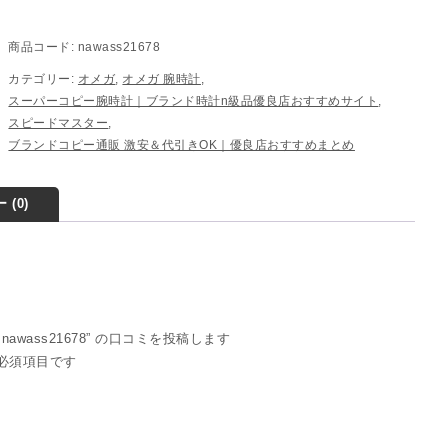
商品コード:
nawass21678
カテゴリー:
オメガ
,
オメガ 腕時計
,
スーパーコピー腕時計｜ブランド時計n級品優良店おすすめサイト
,
スピードマスター
,
ブランドコピー通販 激安＆代引きOK｜優良店おすすめまとめ
 (0)
nawass21678” の口コミを投稿します
必須項目です