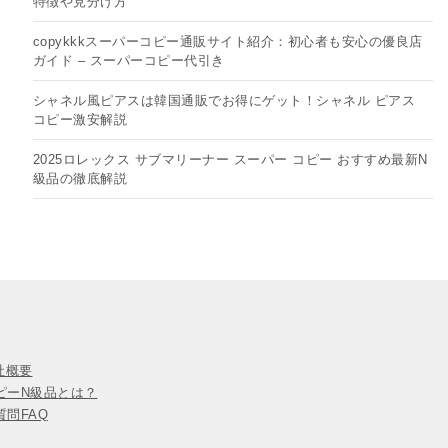
特徴や見分け方
copykkkスーパーコピー通販サイト紹介：初心者も安心の優良店
ガイド – スーパーコピー代引き
シャネル風ピアスは韓国通販でお得にゲット！シャネル ピアス
コピー​激安解説
2025ロレックス サブマリーナー スーパー コピー おすすめ最新N
級品の徹底解説
会社概要
ピーN級品とは？
問FAQ