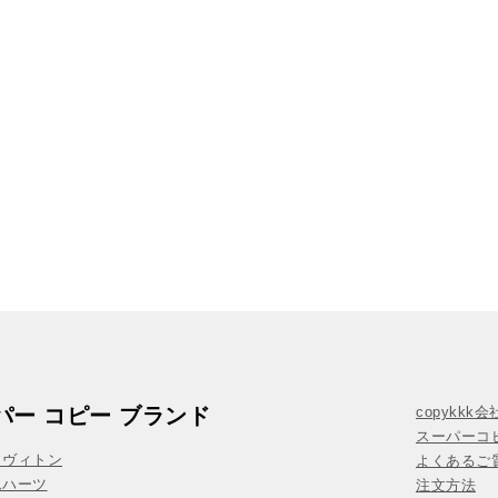
パー コピー ブランド
copykkk
スーパーコ
イヴィトン
よくあるご質
ムハーツ
注文方法