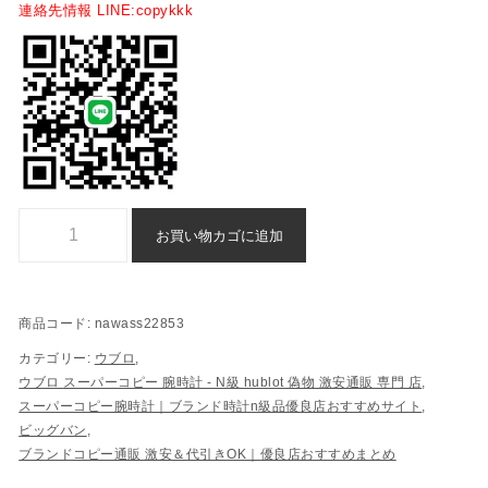
連絡先情報 LINE:copykkk
腕時計 ウブロ ビッグバン n 級 品 スーパー コピー 代引き 通販 - nawas
お買い物カゴに追加
商品コード:
nawass22853
カテゴリー:
ウブロ
,
ウブロ スーパーコピー 腕時計 - N級 hublot 偽物 激安通販 専門 店​
,
スーパーコピー腕時計｜ブランド時計n級品優良店おすすめサイト
,
ビッグバン
,
ブランドコピー通販 激安＆代引きOK｜優良店おすすめまとめ