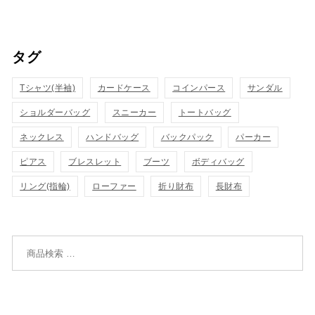
イ
イ
い
い
ッ
ッ
タグ
物
物
ク
ク
カ
カ
Tシャツ(半袖)
表
カードケース
コインパース
表
サンダル
ゴ
ゴ
ショルダーバッグ
スニーカー
トートバッグ
示
示
に
に
ネックレス
ハンドバッグ
バックパック
パーカー
追
追
ピアス
ブレスレット
ブーツ
ボディバッグ
リング(指輪)
ローファー
折り財布
長財布
加
加
検索対象: