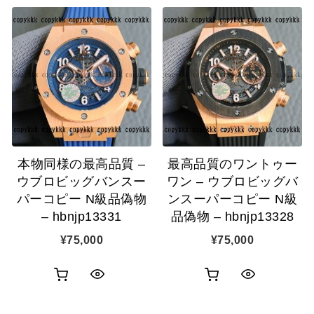
本物同様の最高品質 –
最高品質のワントゥー
ウブロビッグバンスー
ワン – ウブロビッグバ
パーコピー N級品偽物
ンスーパーコピー N級
– hbnjp13331
品偽物 – hbnjp13328
¥
75,000
¥
75,000
お
お
ク
ク
買
買
イ
イ