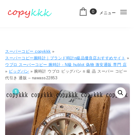
コンテンツへ移動
0
メニュー
ナ
スーパーコピー
ビ
ゲ
ー
スーパーコピー copykkk
»
シ
スーパーコピー腕時計｜ブランド時計n級品優良店おすすめサイト
»
ウブロ スーパーコピー 腕時計 - N級 hublot 偽物 激安通販 専門 店​
ョ
»
ビッグバン
» 腕時計 ウブロ ビッグバン n 級 品 スーパー コピー
代引き 通販 – nawass22853
ン
切
り
替
え