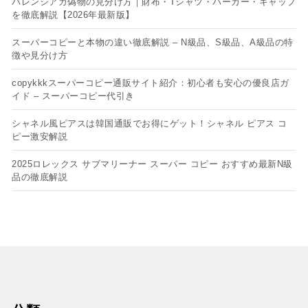
バレンシアガ偽物の見分け方｜財布・Tシャツ・パーカー・キャップ
を徹底解説【2026年最新版】
スーパーコピーと本物の違い徹底解説 – N級品、S級品、A級品の特
徴や見分け方
copykkkスーパーコピー通販サイト紹介：初心者も安心の優良店ガ
イド – スーパーコピー代引き
シャネル風ピアスは韓国通販でお得にゲット！シャネル ピアス コ
ピー​激安解説
2025ロレックス サブマリーナー スーパー コピー おすすめ最新N級
品の徹底解説