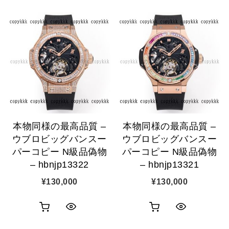
い
い
ッ
ッ
物
物
ク
ク
カ
カ
表
表
ゴ
ゴ
示
示
に
に
追
追
本物同様の最高品質 –
本物同様の最高品質 –
加
加
ウブロビッグバンスー
ウブロビッグバンスー
パーコピー N級品偽物
パーコピー N級品偽物
– hbnjp13322
– hbnjp13321
¥
130,000
¥
130,000
お
お
ク
ク
買
買