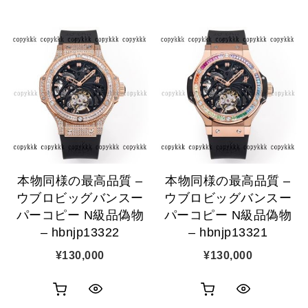
イ
イ
い
い
ッ
ッ
物
物
ク
ク
カ
カ
表
表
ゴ
ゴ
示
示
に
に
追
追
本物同様の最高品質 –
本物同様の最高品質 –
加
加
ウブロビッグバンスー
ウブロビッグバンスー
パーコピー N級品偽物
パーコピー N級品偽物
– hbnjp13322
– hbnjp13321
¥
130,000
¥
130,000
お
お
ク
ク