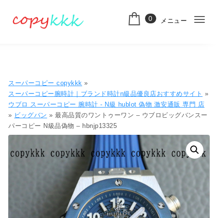
コンテンツへ移動
0
メニュー
ナ
スーパーコピー
ビ
ゲ
ー
スーパーコピー copykkk
»
シ
スーパーコピー腕時計｜ブランド時計n級品優良店おすすめサイト
»
ウブロ スーパーコピー 腕時計 - N級 hublot 偽物 激安通販 専門 店​
ョ
»
ビッグバン
» 最高品質のワントゥーワン – ウブロビッグバンスー
パーコピー N級品偽物 – hbnjp13325
ン
切
り
替
え