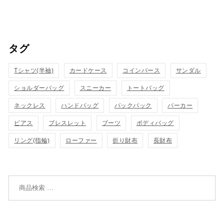
買
買
イ
イ
い
い
ッ
ッ
タグ
物
物
ク
ク
カ
カ
Tシャツ(半袖)
表
カードケース
コインパース
表
サンダル
ゴ
ゴ
ショルダーバッグ
スニーカー
トートバッグ
示
示
に
に
ネックレス
ハンドバッグ
バックパック
パーカー
追
追
ピアス
ブレスレット
ブーツ
ボディバッグ
リング(指輪)
ローファー
折り財布
長財布
加
加
検索対象: