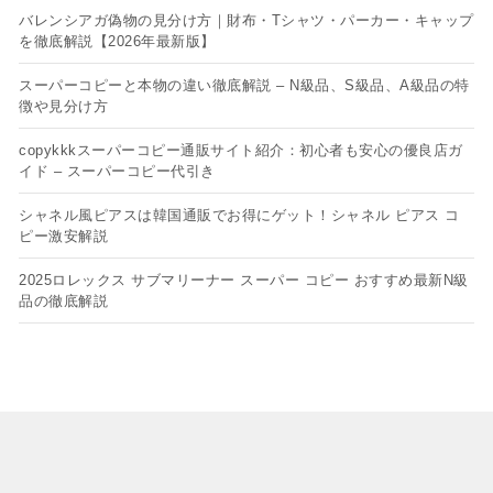
バレンシアガ偽物の見分け方｜財布・Tシャツ・パーカー・キャップ
を徹底解説【2026年最新版】
スーパーコピーと本物の違い徹底解説 – N級品、S級品、A級品の特
徴や見分け方
copykkkスーパーコピー通販サイト紹介：初心者も安心の優良店ガ
イド – スーパーコピー代引き
シャネル風ピアスは韓国通販でお得にゲット！シャネル ピアス コ
ピー​激安解説
2025ロレックス サブマリーナー スーパー コピー おすすめ最新N級
品の徹底解説