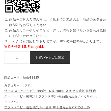
商品をご購入希望の方は、当店までご連絡の上、商品の画像また
はSKUをお送りください。
商品のカラーやサイズなど、詳しい情報を知りたい場合もお気軽
にお問い合わせください。
代引きにも対応しておりますが、10%の手数料がかかります。
連絡先情報 LINE:copykkk
最高品質のワントゥーワン - ウブロビッグバンスーパーコピー N級品偽物 - 
お買い物カゴに追加
商品コード:
hbnjp13325
カテゴリー:
ウブロ
,
ウブロ スーパーコピー 腕時計 - N級 hublot 偽物 激安通販 専門 店​
,
スーパーコピー腕時計｜ブランド時計n級品優良店おすすめサイト
,
ビッグバン
,
ブランドコピー通販 激安＆代引きOK｜優良店おすすめまとめ