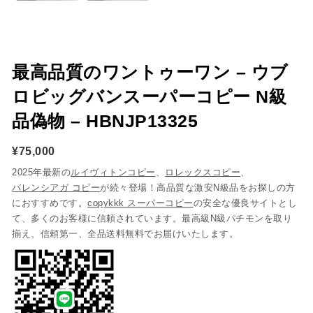
最高品質のワントゥーワン – ウブ
ロビッグバンスーパーコピー N級
品偽物 – HBNJP13325
¥
75,000
2025年最新の
ルイヴィトンコピー
、
ロレックスコピー
、
バレンシアガ コピー
が続々登場！高品質な激安N級品をお探しの方
におすすめです。
copykkk スーパーコピー
の安全な優良サイトとし
て、多くのお客様に信頼されています。最高級N級パチモンを取り
揃え、信頼第一、全品送料無料でお届けいたします。