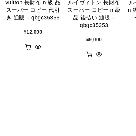
vuitton 長財布 n 級 品
ルイヴィトン 長財布
ル
スーパー コピー 代引
スーパー コピー n 級
n
き 通販 – qbgc35355
品 後払い 通販 –
qbgc35353
¥
12,000
¥
9,000