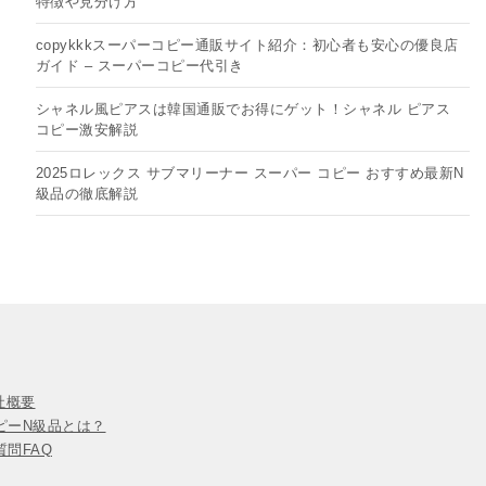
特徴や見分け方
copykkkスーパーコピー通販サイト紹介：初心者も安心の優良店
ガイド – スーパーコピー代引き
シャネル風ピアスは韓国通販でお得にゲット！シャネル ピアス
コピー​激安解説
2025ロレックス サブマリーナー スーパー コピー おすすめ最新N
級品の徹底解説
会社概要
ピーN級品とは？
問FAQ