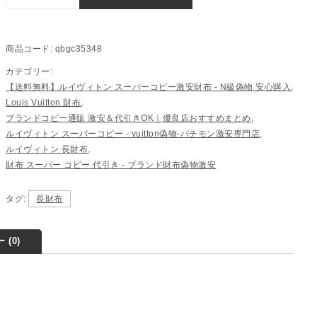
商品コード:
qbgc35348
カテゴリー:
【送料無料】ルイヴィトン スーパーコピー激安財布 - N級偽物 安心購入
,
Louis Vuitton 財布
,
ブランドコピー通販 激安＆代引きOK｜優良店おすすめまとめ
,
ルイヴィトン スーパーコピー - vuitton偽物-パチモン激安専門店
,
ルイヴィトン 長財布
,
財布 スーパー コピー 代引き​ - ブランド財布偽物激安
タグ:
長財布
 (0)