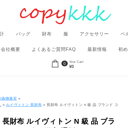
計
バッグ
財布
服
アクセサリー
ベ
会社概要
よくあるご質問FAQ
最新情報
初め
Your Cart
0
¥0
財布偽物激安
»
入
»
ルイヴィトン 長財布
» 長財布 ルイヴィトン n 級 品 ブランド コ
長財布 ルイヴィトン N 級 品 ブラ