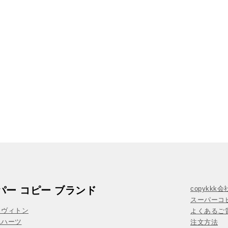
パー コピー ブランド
copykkk
スーパーコ
イヴィトン
よくあるご質
ムハーツ
注文方法