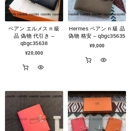
ベアン エルメス n 級
Hermes ベアン n 級 品
品 偽物 代引き –
偽物 格安 – qbgc35635
qbgc35638
¥
9,000
¥
20,000
お
ク
お
ク
買
イ
買
イ
い
ッ
い
ッ
物
ク
物
ク
カ
表
カ
表
ゴ
示
ゴ
示
に