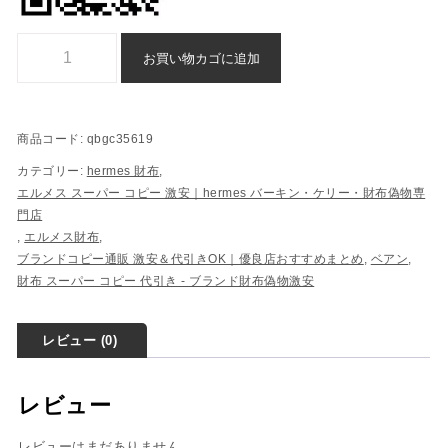
エルメス ベアン n 級 品 スーパー コピー 格安 代引き - qbgc35619個
お買い物カゴに追加
商品コード:
qbgc35619
カテゴリー:
hermes 財布
,
エルメス スーパー コピー 激安｜hermes バーキン・ケリー・財布偽物専
門店
,
エルメス財布
,
ブランドコピー通販 激安＆代引きOK｜優良店おすすめまとめ
,
ベアン
,
財布 スーパー コピー 代引き​ - ブランド財布偽物激安
レビュー (0)
レビュー
レビューはまだありません。