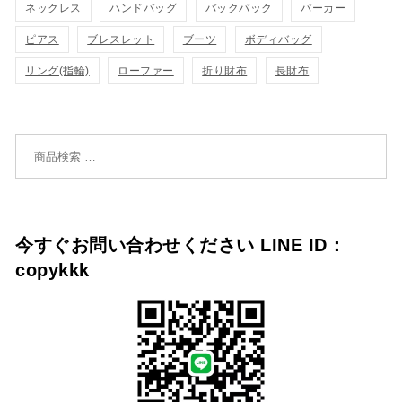
ネックレス
ハンドバッグ
バックパック
パーカー
追
追
ピアス
ブレスレット
ブーツ
ボディバッグ
リング(指輪)
ローファー
折り財布
長財布
加
加
検索対象:
今すぐお問い合わせください LINE ID：
copykkk