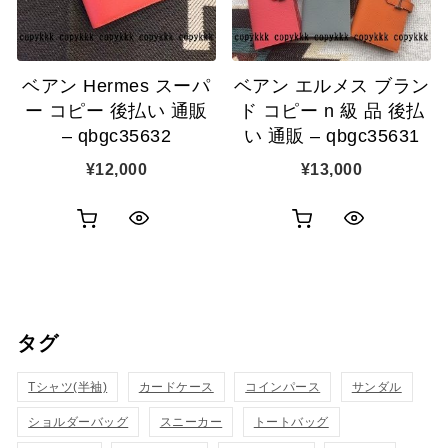
に
追
追
加
ベアン Hermes スーパ
ベアン エルメス ブラン
加
ー コピー 後払い 通販
ド コピー n 級 品 後払
– qbgc35632
い 通販 – qbgc35631
¥
12,000
¥
13,000
お
お
ク
ク
買
買
イ
イ
い
い
ッ
ッ
タグ
物
物
ク
ク
カ
カ
Tシャツ(半袖)
表
カードケース
コインパース
表
サンダル
ゴ
ゴ
ショルダーバッグ
スニーカー
トートバッグ
示
示
に
に