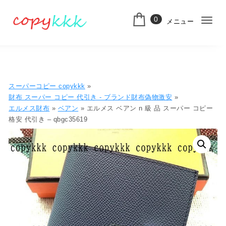
コンテンツへ移動
0
メニュー
ナ
スーパーコピー
ビ
ゲ
ー
スーパーコピー copykkk
»
シ
財布 スーパー コピー 代引き​ - ブランド財布偽物激安
»
エルメス財布
»
ベアン
» エルメス ベアン n 級 品 スーパー コピー
ョ
格安 代引き – qbgc35619
ン
切
り
替
え