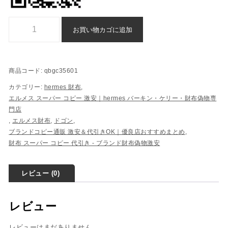
エルメス ドゴン n 級 品 ブランド コピー 激安 偽物 - qbgc35601個
お買い物カゴに追加
商品コード:
qbgc35601
カテゴリー:
hermes 財布
,
エルメス スーパー コピー 激安｜hermes バーキン・ケリー・財布偽物専
門店
,
エルメス財布
,
ドゴン
,
ブランドコピー通販 激安＆代引きOK｜優良店おすすめまとめ
,
財布 スーパー コピー 代引き​ - ブランド財布偽物激安
レビュー (0)
レビュー
レビューはまだありません。