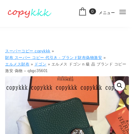
コンテンツへ移動
0
メニュー
ナ
スーパーコピー
ビ
ゲ
ー
スーパーコピー copykkk
»
シ
財布 スーパー コピー 代引き​ - ブランド財布偽物激安
»
エルメス財布
»
ドゴン
» エルメス ドゴン n 級 品 ブランド コピー
ョ
激安 偽物 – qbgc35601
ン
切
り
替
え