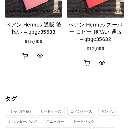
に
追
追
加
ベアン Hermes 通販 後
ベアン Hermes スーパ
加
払い – qbgc35633
ー コピー 後払い 通販
– qbgc35632
¥
15,000
¥
12,000
お
ク
お
ク
買
イ
買
イ
い
ッ
い
ッ
物
ク
タグ
物
ク
カ
表
カ
Tシャツ(半袖)
カードケース
コインパース
表
サンダル
ゴ
示
ゴ
ショルダーバッグ
スニーカー
トートバッグ
示
に
に