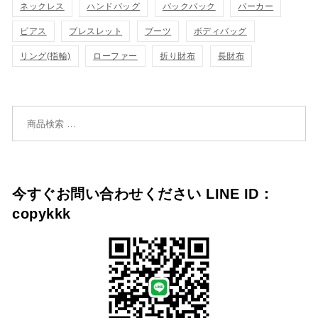
ネックレス
ハンドバッグ
バックパック
パーカー
追
追
ピアス
ブレスレット
ブーツ
ボディバッグ
加
リング(指輪)
ローファー
折り財布
長財布
加
検索対象:
今すぐお問い合わせください LINE ID：
copykkk