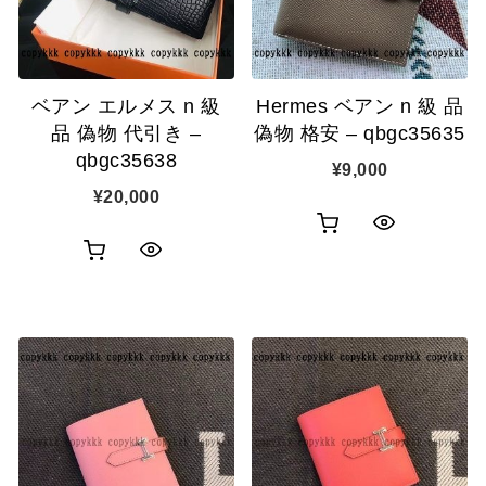
ベアン エルメス n 級
Hermes ベアン n 級 品
品 偽物 代引き –
偽物 格安 – qbgc35635
qbgc35638
¥
9,000
¥
20,000
お
ク
お
ク
買
イ
買
イ
い
ッ
い
ッ
物
ク
物
ク
カ
表
カ
表
ゴ
示
ゴ
示
に