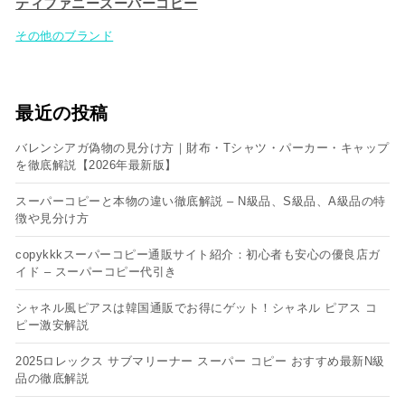
ティファニースーパーコピー
その他のブランド
最近の投稿
バレンシアガ偽物の見分け方｜財布・Tシャツ・パーカー・キャップ
を徹底解説【2026年最新版】
スーパーコピーと本物の違い徹底解説 – N級品、S級品、A級品の特
徴や見分け方
copykkkスーパーコピー通販サイト紹介：初心者も安心の優良店ガ
イド – スーパーコピー代引き
シャネル風ピアスは韓国通販でお得にゲット！シャネル ピアス コ
ピー​激安解説
2025ロレックス サブマリーナー スーパー コピー おすすめ最新N級
品の徹底解説