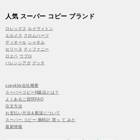
人気 スーパー コピー ブランド
ロレックス
ルイヴィトン
エルメス
クロムハーツ
ディオール
シャネル
セリーヌ
ティファニー
ロエベ
ウブロ
バレンシアガ
グッチ
copykkk会社概要
スーパーコピーN級品とは？
よくあるご質問FAQ
注文方法
お支払い方法＆配送について
スーパー コピー 腕時計 買っ て みた
最新情報