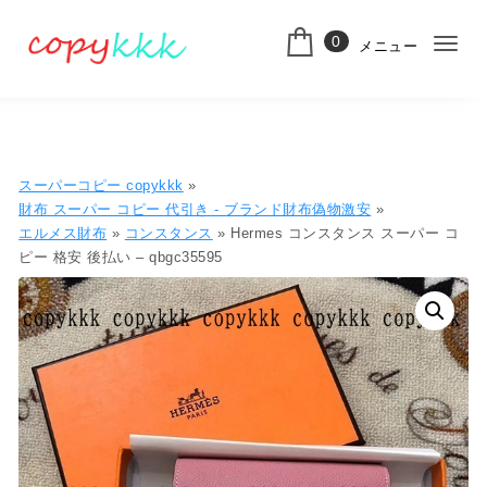
コンテンツへ移動
0
メニュー
ナ
スーパーコピー
ビ
ゲ
ー
スーパーコピー copykkk
»
シ
財布 スーパー コピー 代引き​ - ブランド財布偽物激安
»
エルメス財布
»
コンスタンス
» Hermes コンスタンス スーパー コ
ョ
ピー 格安 後払い – qbgc35595
ン
切
り
替
え