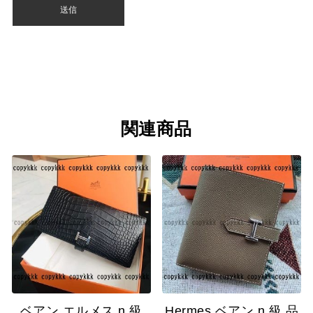
関連商品
ベアン エルメス n 級
Hermes ベアン n 級 品