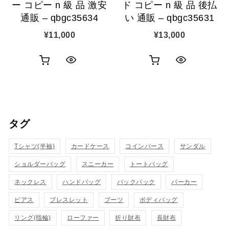
ー コピー n 級 品 激安
ド コピー n 級 品 後払
通販 – qbgc35634
い 通販 – qbgc35631
¥
11,000
¥
13,000
お
お
ク
ク
買
買
イ
イ
い
い
ッ
ッ
タグ
物
物
ク
ク
カ
カ
Tシャツ(半袖)
表
カードケース
コインパース
表
サンダル
ゴ
ゴ
ショルダーバッグ
スニーカー
トートバッグ
示
示
に
に
ネックレス
ハンドバッグ
バックパック
パーカー
追
追
ピアス
ブレスレット
ブーツ
ボディバッグ
リング(指輪)
ローファー
折り財布
長財布
加
加