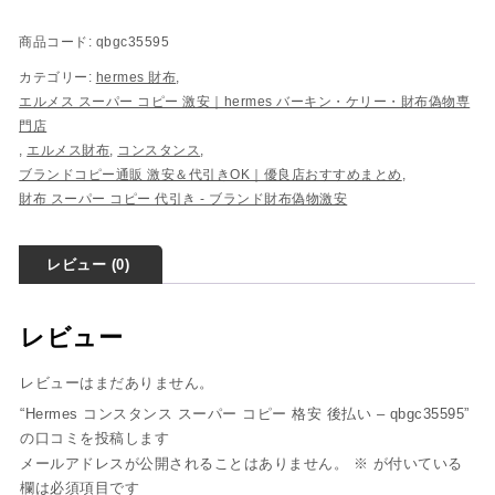
商品コード:
qbgc35595
カテゴリー:
hermes 財布
,
エルメス スーパー コピー 激安｜hermes バーキン・ケリー・財布偽物専
門店
,
エルメス財布
,
コンスタンス
,
ブランドコピー通販 激安＆代引きOK｜優良店おすすめまとめ
,
財布 スーパー コピー 代引き​ - ブランド財布偽物激安
レビュー (0)
レビュー
レビューはまだありません。
“Hermes コンスタンス スーパー コピー 格安 後払い – qbgc35595”
の口コミを投稿します
メールアドレスが公開されることはありません。
※
が付いている
欄は必須項目です