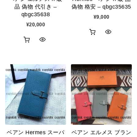
品 偽物 代引き –
偽物 格安 – qbgc35635
qbgc35638
¥
9,000
¥
20,000
お
ク
お
ク
買
イ
買
イ
い
ッ
い
ッ
物
ク
物
ク
カ
表
カ
表
ゴ
示
ゴ
示
に
に
追
追
加
ベアン Hermes スーパ
ベアン エルメス ブラン
加