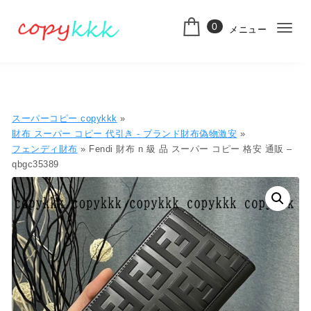
コンテンツへ移動
0
メニュー
ナ
スーパーコピー
ビ
ゲ
ー
スーパーコピー copykkk
»
シ
財布 スーパー コピー 代引き​ - ブランド財布偽物激安
»
フェンディ財布
» Fendi 財布 n 級 品 スーパー コピー 格安 通販 –
ョ
qbgc35389
ン
切
り
替
え