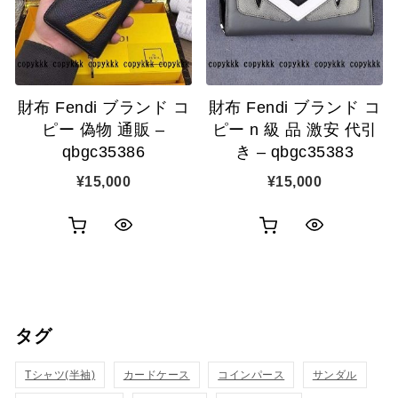
ゴ
ゴ
示
示
に
に
追
追
財布 Fendi ブランド コ
財布 Fendi ブランド コ
加
加
ピー 偽物 通販 –
ピー n 級 品 激安 代引
qbgc35386
き – qbgc35383
¥
15,000
¥
15,000
お
お
ク
ク
買
買
イ
イ
い
い
ッ
ッ
タグ
物
物
ク
ク
カ
カ
Tシャツ(半袖)
表
カードケース
コインパース
表
サンダル
ゴ
ゴ