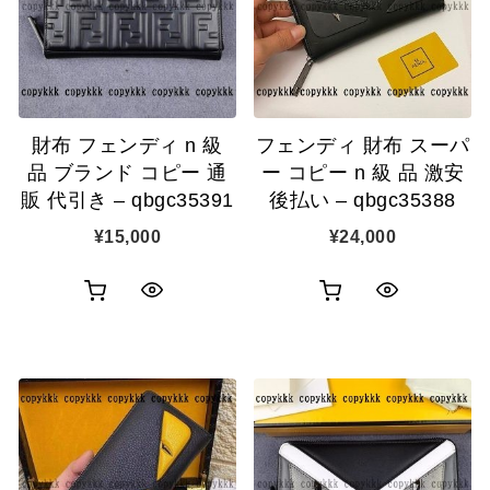
財布 フェンディ n 級
フェンディ 財布 スーパ
品 ブランド コピー 通
ー コピー n 級 品 激安
販 代引き – qbgc35391
後払い – qbgc35388
¥
15,000
¥
24,000
お
お
ク
ク
買
買
イ
イ
い
い
ッ
ッ
物
物
ク
ク
カ
カ
表
表