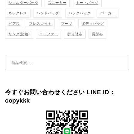
ショルダーバッグ
スニーカー
トートバッグ
示
示
に
に
ネックレス
ハンドバッグ
バックパック
パーカー
追
追
ピアス
ブレスレット
ブーツ
ボディバッグ
リング(指輪)
ローファー
折り財布
長財布
加
加
検索対象:
今すぐお問い合わせください LINE ID：
copykkk