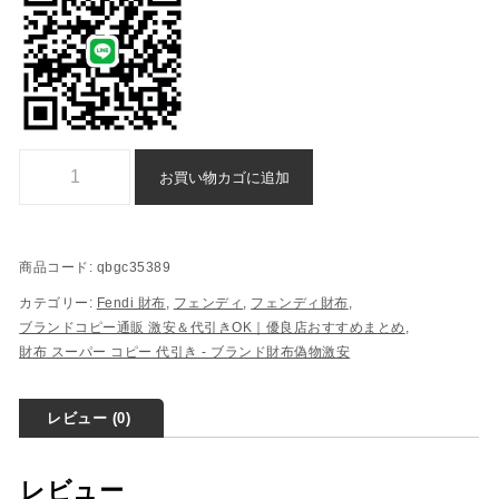
Fendi 財布 n 級 品 スーパー コピー 格安 通販 - qbgc35389個
お買い物カゴに追加
商品コード:
qbgc35389
カテゴリー:
Fendi 財布
,
フェンディ
,
フェンディ財布
,
ブランドコピー通販 激安＆代引きOK｜優良店おすすめまとめ
,
財布 スーパー コピー 代引き​ - ブランド財布偽物激安
レビュー (0)
レビュー