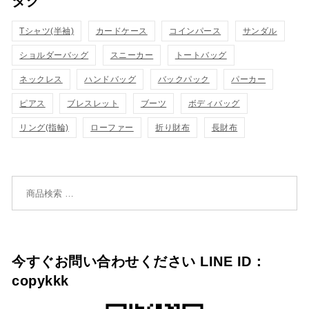
タグ
ク
ク
カ
カ
Tシャツ(半袖)
表
カードケース
コインパース
表
サンダル
ゴ
ゴ
ショルダーバッグ
スニーカー
トートバッグ
示
示
に
に
ネックレス
ハンドバッグ
バックパック
パーカー
追
追
ピアス
ブレスレット
ブーツ
ボディバッグ
リング(指輪)
ローファー
折り財布
長財布
加
加
検索対象:
今すぐお問い合わせください LINE ID：
copykkk