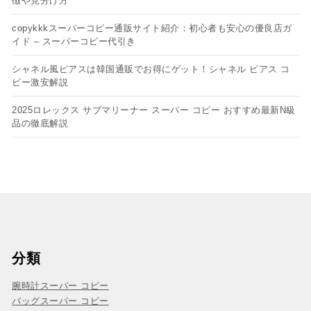
徴や見分け方
copykkkスーパーコピー通販サイト紹介：初心者も安心の優良店ガ
イド – スーパーコピー代引き
シャネル風ピアスは韓国通販でお得にゲット！シャネル ピアス コ
ピー​激安解説
2025ロレックス サブマリーナー スーパー コピー おすすめ最新N級
品の徹底解説
分類
腕時計スーパー コピー
バッグスーパー コピー