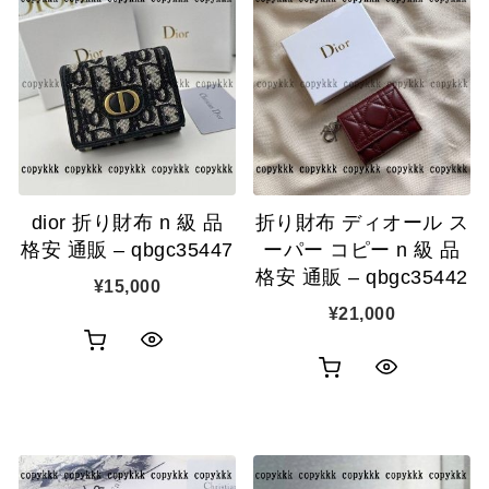
dior 折り財布 n 級 品
折り財布 ディオール ス
格安 通販 – qbgc35447
ーパー コピー n 級 品
格安 通販 – qbgc35442
¥
15,000
¥
21,000
お
ク
お
ク
買
イ
買
イ
い
ッ
い
ッ
物
ク