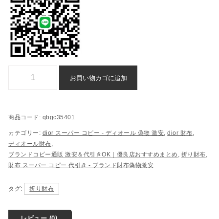
折り財布 ディオール n 級 品 偽物 通販 - qbgc35401個
お買い物カゴに追加
商品コード:
qbgc35401
カテゴリー:
dior スーパー コピー​ - ディオール 偽物​ 激安
,
dior 財布
,
ディオール財布
,
ブランドコピー通販 激安＆代引きOK｜優良店おすすめまとめ
,
折り財布
,
財布 スーパー コピー 代引き​ - ブランド財布偽物激安
タグ:
折り財布
レビュー (0)