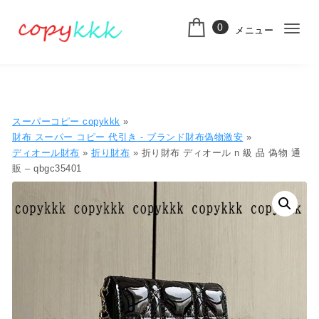
コンテンツへ移動
0
メニュー
ナ
スーパーコピー
ビ
ゲ
ー
スーパーコピー copykkk
»
シ
財布 スーパー コピー 代引き​ - ブランド財布偽物激安
»
ディオール財布
»
折り財布
» 折り財布 ディオール n 級 品 偽物 通
ョ
販 – qbgc35401
ン
切
り
替
え