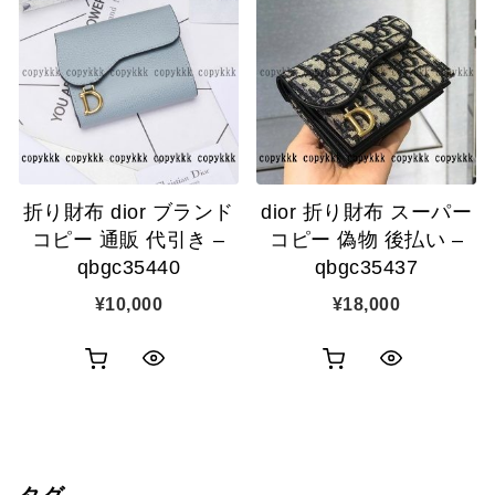
物
ク
カ
表
カ
表
ゴ
示
ゴ
示
に
に
追
追
加
折り財布 dior ブランド
dior 折り財布 スーパー
加
コピー 通販 代引き –
コピー 偽物 後払い –
qbgc35440
qbgc35437
¥
10,000
¥
18,000
お
お
ク
ク
買
買
イ
イ
い
い
ッ
ッ
物
物