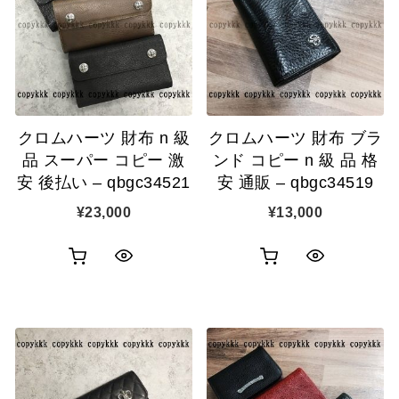
クロムハーツ 財布 n 級
クロムハーツ 財布 ブラ
品 スーパー コピー 激
ンド コピー n 級 品 格
安 後払い – qbgc34521
安 通販 – qbgc34519
¥
23,000
¥
13,000
お
お
ク
ク
買
買
イ
イ
い
い
ッ
ッ
物
物
ク
ク
カ
カ