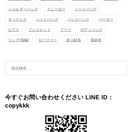
ゴ
ゴ
ショルダーバッグ
スニーカー
トートバッグ
示
示
に
に
ネックレス
ハンドバッグ
バックパック
パーカー
追
追
ピアス
ブレスレット
ブーツ
ボディバッグ
リング(指輪)
ローファー
折り財布
長財布
加
加
検索対象:
今すぐお問い合わせください LINE ID：
copykkk