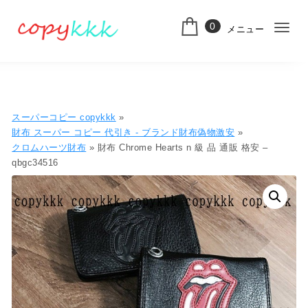
コンテンツへ移動
0
メニュー
ナ
スーパーコピー
ビ
ゲ
ー
スーパーコピー copykkk
»
シ
財布 スーパー コピー 代引き​ - ブランド財布偽物激安
»
クロムハーツ財布
» 財布 Chrome Hearts n 級 品 通販 格安 –
ョ
qbgc34516
ン
切
り
替
え