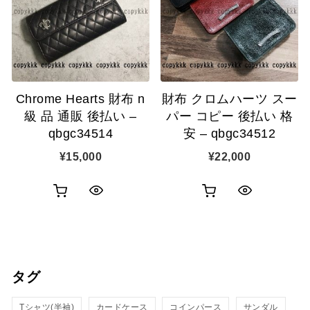
表
表
ゴ
ゴ
示
示
に
に
追
追
Chrome Hearts 財布 n
財布 クロムハーツ スー
加
加
級 品 通販 後払い –
パー コピー 後払い 格
qbgc34514
安 – qbgc34512
¥
15,000
¥
22,000
お
お
ク
ク
買
買
イ
イ
い
い
ッ
ッ
タグ
物
物
ク
ク
カ
カ
Tシャツ(半袖)
表
カードケース
コインパース
表
サンダル