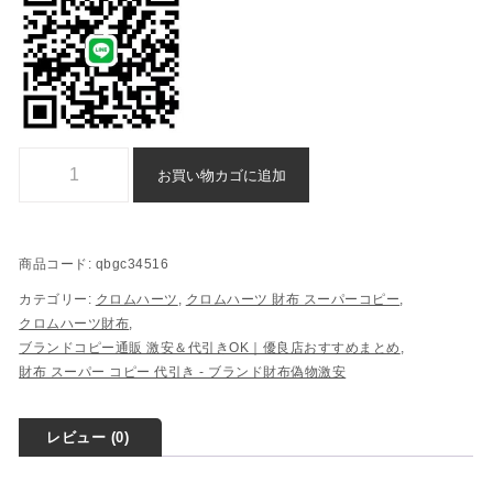
財布 Chrome Hearts n 級 品 通販 格安 - qbgc34516個
お買い物カゴに追加
商品コード:
qbgc34516
カテゴリー:
クロムハーツ
,
クロムハーツ 財布 スーパーコピー
,
クロムハーツ財布
,
ブランドコピー通販 激安＆代引きOK｜優良店おすすめまとめ
,
財布 スーパー コピー 代引き​ - ブランド財布偽物激安
レビュー (0)