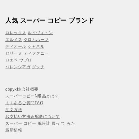
人気 スーパー コピー ブランド
ロレックス
ルイヴィトン
エルメス
クロムハーツ
ディオール
シャネル
セリーヌ
ティファニー
ロエベ
ウブロ
バレンシアガ
グッチ
copykkk会社概要
スーパーコピーN級品とは？
よくあるご質問FAQ
注文方法
お支払い方法＆配送について
スーパー コピー 腕時計 買っ て みた
最新情報