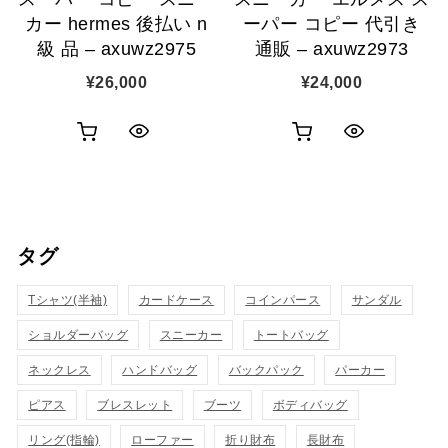
カー hermes 後払い n
ーパー コピー 代引き
級 品 – axuwz2975
通販 – axuwz2973
¥
26,000
¥
24,000
お
お
ク
ク
買
買
イ
イ
い
い
ッ
ッ
タグ
物
物
ク
ク
カ
カ
Tシャツ(半袖)
表
カードケース
コインパース
表
サンダル
ゴ
ゴ
ショルダーバッグ
スニーカー
トートバッグ
示
示
に
に
ネックレス
ハンドバッグ
バックパック
パーカー
追
追
ピアス
ブレスレット
ブーツ
ボディバッグ
リング(指輪)
ローファー
折り財布
長財布
加
加