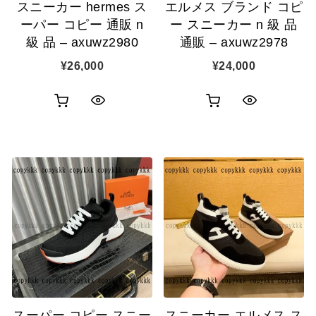
スニーカー hermes ス
エルメス ブランド コピ
ーパー コピー 通販 n
ー スニーカー n 級 品
級 品 – axuwz2980
通販 – axuwz2978
¥
26,000
¥
24,000
お
お
ク
ク
買
買
イ
イ
い
い
ッ
ッ
物
物
ク
ク
カ
カ
表
表
ゴ
ゴ
示
示
に
に
追
追
スーパー コピー スニー
スニーカー エルメス ス
加
加