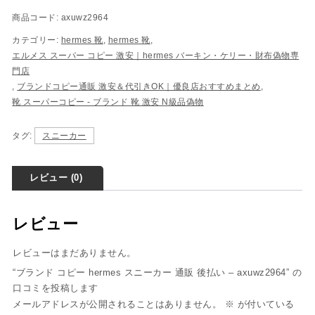
商品コード:
axuwz2964
カテゴリー:
hermes 靴
,
hermes 靴
,
エルメス スーパー コピー 激安｜hermes バーキン・ケリー・財布偽物専
門店
,
ブランドコピー通販 激安＆代引きOK｜優良店おすすめまとめ
,
靴 スーパーコピー - ブランド 靴 激安 N級品偽物
タグ:
スニーカー
レビュー (0)
レビュー
レビューはまだありません。
“ブランド コピー hermes スニーカー 通販 後払い – axuwz2964” の
口コミを投稿します
メールアドレスが公開されることはありません。
※
が付いている