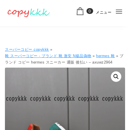
コンテンツへ移動
0
メニュー
ナ
スーパーコピー
ビ
ゲ
ー
スーパーコピー copykkk
»
シ
靴 スーパーコピー - ブランド 靴 激安 N級品偽物
»
hermes 靴
» ブ
ランド コピー hermes スニーカー 通販 後払い – axuwz2964
ョ
ン
切
り
替
え