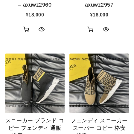
– axuwz2960
axuwz2957
¥
18,000
¥
18,000
お
お
ク
ク
買
買
イ
イ
い
い
ッ
ッ
物
物
ク
ク
カ
カ
表
表
ゴ
ゴ
示
示
に
に
追
追
スニーカー ブランド コ
フェンディ スニーカー
加
加
ピー フェンディ 通販
スーパー コピー 格安