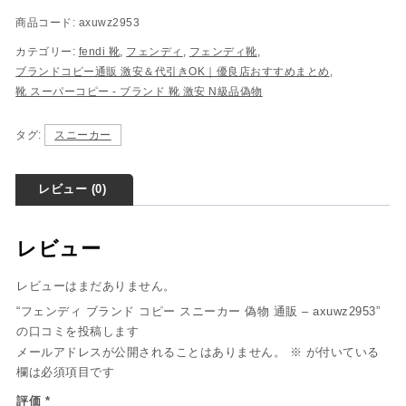
商品コード:
axuwz2953
カテゴリー:
fendi 靴
,
フェンディ
,
フェンディ靴
,
ブランドコピー通販 激安＆代引きOK｜優良店おすすめまとめ
,
靴 スーパーコピー - ブランド 靴 激安 N級品偽物
タグ:
スニーカー
レビュー (0)
レビュー
レビューはまだありません。
“フェンディ ブランド コピー スニーカー 偽物 通販 – axuwz2953”
の口コミを投稿します
メールアドレスが公開されることはありません。
※
が付いている
欄は必須項目です
評価
*