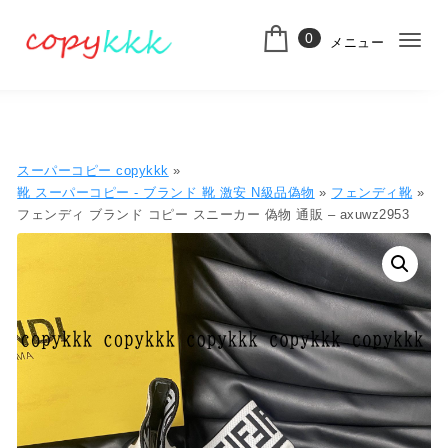
コンテンツへ移動
0
メニュー
ナ
スーパーコピー
ビ
ゲ
ー
スーパーコピー copykkk
»
シ
靴 スーパーコピー - ブランド 靴 激安 N級品偽物
»
フェンディ靴
»
フェンディ ブランド コピー スニーカー 偽物 通販 – axuwz2953
ョ
ン
切
り
替
え