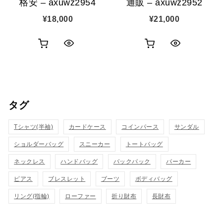
格安 – axuwz2954
通販 – axuwz2952
¥
18,000
¥
21,000
お
お
ク
ク
買
買
イ
イ
い
い
ッ
ッ
タグ
物
物
ク
ク
カ
カ
Tシャツ(半袖)
表
カードケース
コインパース
表
サンダル
ゴ
ゴ
ショルダーバッグ
スニーカー
トートバッグ
示
示
に
に
ネックレス
ハンドバッグ
バックパック
パーカー
追
追
ピアス
ブレスレット
ブーツ
ボディバッグ
リング(指輪)
ローファー
折り財布
長財布
加
加