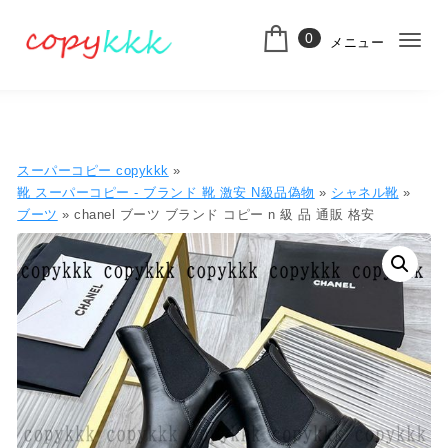
コンテンツへ移動
0
メニュー
ナ
スーパーコピー
ビ
ゲ
ー
スーパーコピー copykkk
»
シ
靴 スーパーコピー - ブランド 靴 激安 N級品偽物
»
シャネル靴
»
ブーツ
» chanel ブーツ ブランド コピー n 級 品 通販 格安
ョ
ン
切
り
替
え