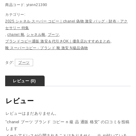
商品コード:
yisnn21390
カテゴリー:
2025 シャネル スーパー コピー｜chanel 偽物 激安 バッグ・財布・アク
セサリー 特集
,
chanel 靴
,
シャネル靴
,
ブーツ
,
ブランドコピー通販 激安＆代引きOK｜優良店おすすめまとめ
,
靴 スーパーコピー - ブランド 靴 激安 N級品偽物
タグ:
ブーツ
レビュー (0)
レビュー
レビューはまだありません。
“chanel ブーツ ブランド コピー n 級 品 通販 格安” の口コミを投稿
します
メールアドレスが公開されることはありません。
※
が付いている