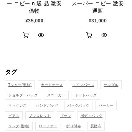
ー コピー n 級 品 激安
スーパー コピー 激安
偽物
通販
¥
35,000
¥
31,000
お
お
ク
ク
買
買
イ
イ
い
い
ッ
ッ
タグ
物
物
ク
ク
カ
カ
Tシャツ(半袖)
表
カードケース
コインパース
表
サンダル
ゴ
ゴ
ショルダーバッグ
スニーカー
トートバッグ
示
示
に
に
ネックレス
ハンドバッグ
バックパック
パーカー
追
追
ピアス
ブレスレット
ブーツ
ボディバッグ
リング(指輪)
ローファー
折り財布
長財布
加
加