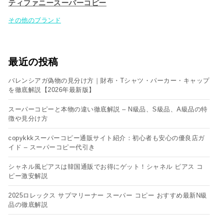
ティファニースーパーコピー
その他のブランド
最近の投稿
バレンシアガ偽物の見分け方｜財布・Tシャツ・パーカー・キャップ
を徹底解説【2026年最新版】
スーパーコピーと本物の違い徹底解説 – N級品、S級品、A級品の特
徴や見分け方
copykkkスーパーコピー通販サイト紹介：初心者も安心の優良店ガ
イド – スーパーコピー代引き
シャネル風ピアスは韓国通販でお得にゲット！シャネル ピアス コ
ピー​激安解説
2025ロレックス サブマリーナー スーパー コピー おすすめ最新N級
品の徹底解説