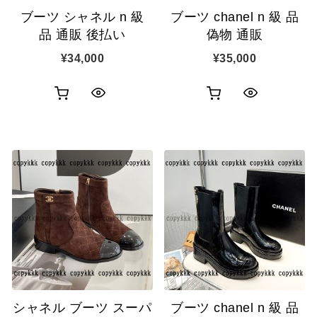
ブーツ シャネル n 級
ブーツ chanel n 級 品
品 通販 後払い
偽物 通販
¥
34,000
¥
35,000
お
お
ク
ク
買
買
イ
イ
い
い
ッ
ッ
物
物
ク
ク
カ
カ
表
表
ゴ
ゴ
示
示
に
に
追
追
シャネル ブーツ スーパ
ブーツ chanel n 級 品
加
加