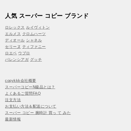
人気 スーパー コピー ブランド
ロレックス
ルイヴィトン
エルメス
クロムハーツ
ディオール
シャネル
セリーヌ
ティファニー
ロエベ
ウブロ
バレンシアガ
グッチ
copykkk会社概要
スーパーコピーN級品とは？
よくあるご質問FAQ
注文方法
お支払い方法＆配送について
スーパー コピー 腕時計 買っ て みた
最新情報