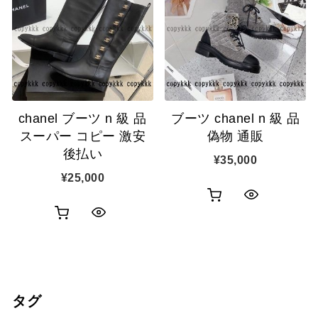
カ
カ
表
表
ゴ
ゴ
示
示
に
に
追
追
chanel ブーツ n 級 品
ブーツ chanel n 級 品
加
加
スーパー コピー 激安
偽物 通販
後払い
¥
35,000
¥
25,000
お
ク
お
ク
買
イ
買
イ
い
ッ
い
ッ
物
ク
タグ
物
ク
カ
表