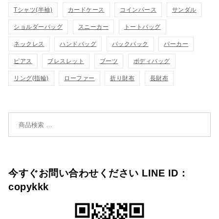
カ
Tシャツ(半袖)
表
カードケース
コインパース
サンダル
ゴ
示
ゴ
ショルダーバッグ
スニーカー
トートバッグ
示
に
に
ネックレス
ハンドバッグ
バックパック
パーカー
追
追
ピアス
ブレスレット
ブーツ
ボディバッグ
加
リング(指輪)
ローファー
折り財布
長財布
加
検索対象:
今すぐお問い合わせください LINE ID：
copykkk