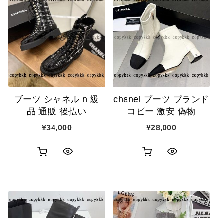
ブーツ シャネル n 級
chanel ブーツ ブランド
品 通販 後払い
コピー 激安 偽物
¥
34,000
¥
28,000
お
お
ク
ク
買
買
イ
イ
い
い
ッ
ッ
物
物
ク
ク