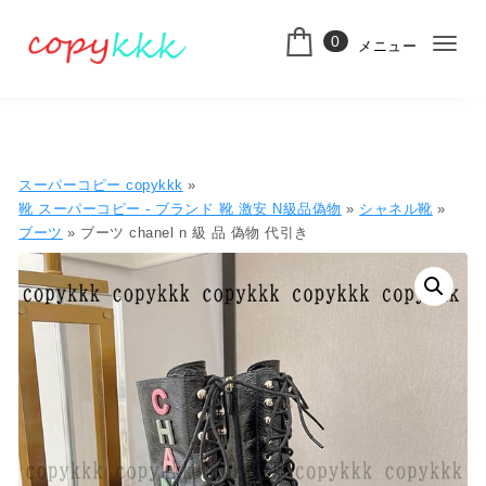
コンテンツへ移動
0
メニュー
ナ
スーパーコピー
ビ
ゲ
ー
スーパーコピー copykkk
»
シ
靴 スーパーコピー - ブランド 靴 激安 N級品偽物
»
シャネル靴
»
ブーツ
» ブーツ chanel n 級 品 偽物 代引き
ョ
ン
切
り
替
え