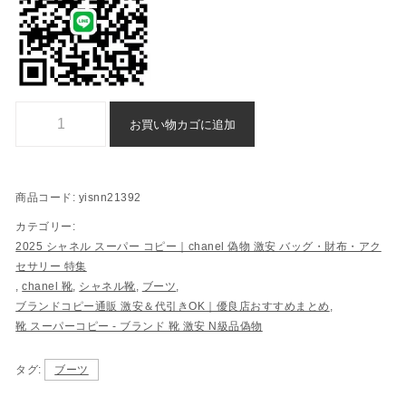
ブーツ chanel n 級 品 偽物 代引き個
お買い物カゴに追加
商品コード:
yisnn21392
カテゴリー:
2025 シャネル スーパー コピー｜chanel 偽物 激安 バッグ・財布・アク
セサリー 特集
,
chanel 靴
,
シャネル靴
,
ブーツ
,
ブランドコピー通販 激安＆代引きOK｜優良店おすすめまとめ
,
靴 スーパーコピー - ブランド 靴 激安 N級品偽物
タグ:
ブーツ