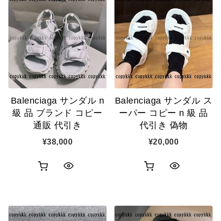
Balenciaga サンダル n
Balenciaga サンダル ス
級 品 ブランド コピー
ーパー コピー n 級 品
通販 代引き
代引き 偽物
¥
38,000
¥
20,000
お
お
ク
ク
買
買
イ
イ
い
い
ッ
ッ