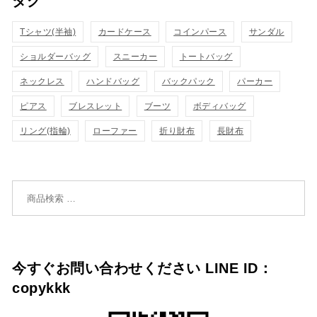
タグ
ク
ク
カ
カ
Tシャツ(半袖)
表
カードケース
コインパース
表
サンダル
ゴ
ゴ
ショルダーバッグ
スニーカー
トートバッグ
示
示
に
に
ネックレス
ハンドバッグ
バックパック
パーカー
追
追
ピアス
ブレスレット
ブーツ
ボディバッグ
リング(指輪)
ローファー
折り財布
長財布
加
加
検索対象:
今すぐお問い合わせください LINE ID：
copykkk