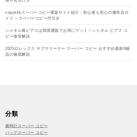
徴や見分け方
copykkkスーパーコピー通販サイト紹介：初心者も安心の優良店ガ
イド – スーパーコピー代引き
シャネル風ピアスは韓国通販でお得にゲット！シャネル ピアス コ
ピー​激安解説
2025ロレックス サブマリーナー スーパー コピー おすすめ最新N級
品の徹底解説
分類
腕時計スーパー コピー
バッグスーパー コピー