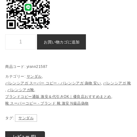
Balenciaga サンダル ブランド コピー 格安 偽物個
お買い物カゴに追加
商品コード:
yisnn21587
カテゴリー:
サンダル
,
バレンシアガ スーパー コピー​ - バレンシアガ 偽物​ 安い​
,
バレンシアガ 靴
,
バレンシアガ靴
,
ブランドコピー通販 激安＆代引きOK｜優良店おすすめまとめ
,
靴 スーパーコピー - ブランド 靴 激安 N級品偽物
タグ:
サンダル
レビュー (0)