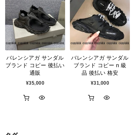
物
物
ク
ク
カ
カ
表
表
ゴ
ゴ
示
示
に
に
追
追
バレンシアガ サンダル
バレンシアガ サンダル
加
加
ブランド コピー 後払い
ブランド コピー n 級
通販
品 後払い 格安
¥
35,000
¥
31,000
お
お
ク
ク
買
買
イ
イ
い
い
ッ
ッ
物
物