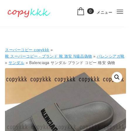
コンテンツへ移動
0
メニュー
ナ
スーパーコピー
ビ
ゲ
ー
スーパーコピー copykkk
»
シ
靴 スーパーコピー - ブランド 靴 激安 N級品偽物
»
バレンシアガ靴
»
サンダル
» Balenciaga サンダル ブランド コピー 格安 偽物
ョ
ン
切
り
替
え