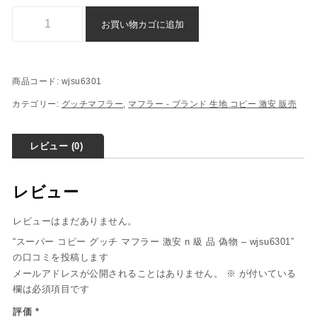
スーパー コピー グッチ マフラー 激安 n 級 品 偽物 - wjsu6301個
お買い物カゴに追加
商品コード:
wjsu6301
カテゴリー:
グッチマフラー
,
マフラー - ブランド 生地 コピー ​激安​ 販売​
レビュー (0)
レビュー
レビューはまだありません。
“スーパー コピー グッチ マフラー 激安 n 級 品 偽物 – wjsu6301”
の口コミを投稿します
メールアドレスが公開されることはありません。
※
が付いている
欄は必須項目です
評価
*