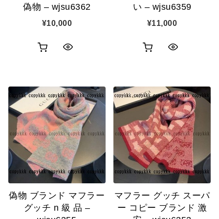
偽物 – wjsu6362
い – wjsu6359
¥
10,000
¥
11,000
お
お
ク
ク
買
買
イ
イ
い
い
ッ
ッ
物
物
ク
ク
カ
カ
表
表
ゴ
ゴ
示
示
に
に
追
追
偽物 ブランド マフラー
マフラー グッチ スーパ
加
加
グッチ n 級 品 –
ー コピー ブランド 激