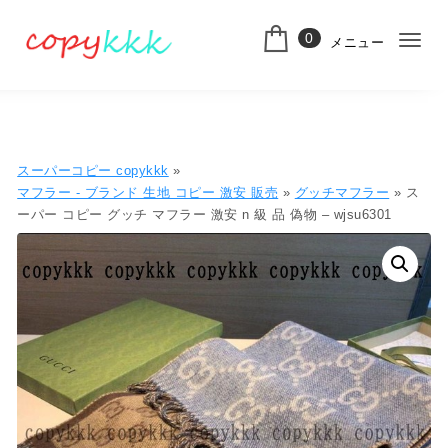
コンテンツへ移動
0
メニュー
ナ
スーパーコピー
ビ
ゲ
ー
スーパーコピー copykkk
»
シ
マフラー - ブランド 生地 コピー ​激安​ 販売​
»
グッチマフラー
» ス
ーパー コピー グッチ マフラー 激安 n 級 品 偽物 – wjsu6301
ョ
ン
切
り
替
え