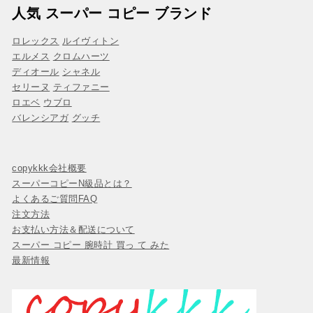
人気 スーパー コピー ブランド
ロレックス
ルイヴィトン
エルメス
クロムハーツ
ディオール
シャネル
セリーヌ
ティファニー
ロエベ
ウブロ
バレンシアガ
グッチ
copykkk会社概要
スーパーコピーN級品とは？
よくあるご質問FAQ
注文方法
お支払い方法＆配送について
スーパー コピー 腕時計 買っ て みた
最新情報