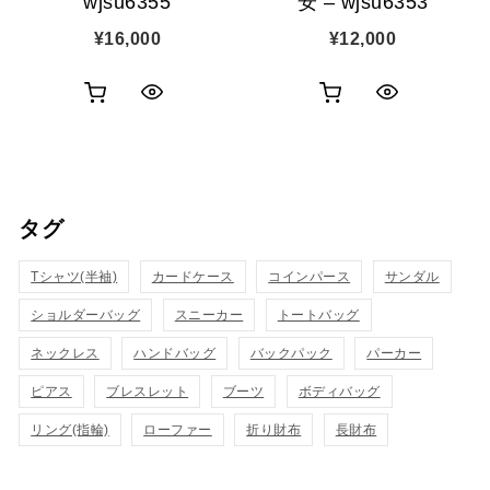
wjsu6355
安 – wjsu6353
¥
16,000
¥
12,000
お
お
ク
ク
買
買
イ
イ
い
い
ッ
ッ
タグ
物
物
ク
ク
カ
カ
Tシャツ(半袖)
表
カードケース
コインパース
表
サンダル
ゴ
ゴ
ショルダーバッグ
スニーカー
トートバッグ
示
示
に
に
ネックレス
ハンドバッグ
バックパック
パーカー
追
追
ピアス
ブレスレット
ブーツ
ボディバッグ
リング(指輪)
ローファー
折り財布
長財布
加
加