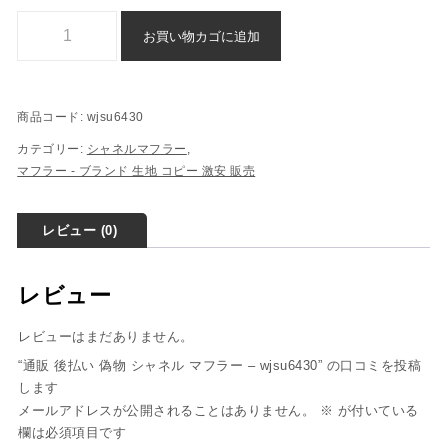
通販 後払い 偽物 シャネル マフラー - wjsu6430個
お買い物カゴに追加
商品コード:
wjsu6430
カテゴリー:
シャネルマフラー
,
マフラー - ブランド 生地 コピー ​激安​ 販売​
レビュー (0)
レビュー
レビューはまだありません。
“通販 後払い 偽物 シャネル マフラー – wjsu6430” の口コミを投稿
します
メールアドレスが公開されることはありません。
※
が付いている
欄は必須項目です