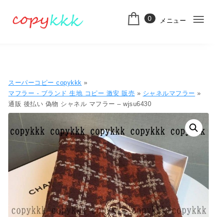
コンテンツへ移動
0
メニュー
ナ
スーパーコピー
ビ
ゲ
ー
スーパーコピー copykkk
»
シ
マフラー - ブランド 生地 コピー ​激安​ 販売​
»
シャネルマフラー
»
通販 後払い 偽物 シャネル マフラー – wjsu6430
ョ
ン
切
り
替
え