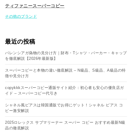
ティファニースーパーコピー
その他のブランド
最近の投稿
バレンシアガ偽物の見分け方｜財布・Tシャツ・パーカー・キャップ
を徹底解説【2026年最新版】
スーパーコピーと本物の違い徹底解説 – N級品、S級品、A級品の特
徴や見分け方
copykkkスーパーコピー通販サイト紹介：初心者も安心の優良店ガ
イド – スーパーコピー代引き
シャネル風ピアスは韓国通販でお得にゲット！シャネル ピアス コ
ピー​激安解説
2025ロレックス サブマリーナー スーパー コピー おすすめ最新N級
品の徹底解説