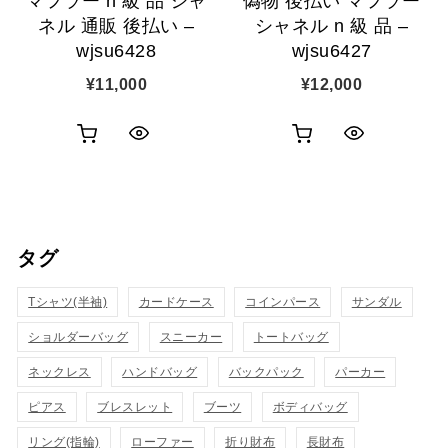
マフラー n 級 品 シャ
偽物 後払い マフラー
加
ネル 通販 後払い –
シャネル n 級 品 –
wjsu6428
wjsu6427
¥
11,000
¥
12,000
お
お
ク
ク
買
買
イ
イ
い
い
ッ
ッ
タグ
物
物
ク
ク
カ
カ
Tシャツ(半袖)
表
カードケース
コインパース
表
サンダル
ゴ
ゴ
ショルダーバッグ
スニーカー
トートバッグ
示
示
に
に
ネックレス
ハンドバッグ
バックパック
パーカー
追
追
ピアス
ブレスレット
ブーツ
ボディバッグ
リング(指輪)
ローファー
折り財布
長財布
加
加