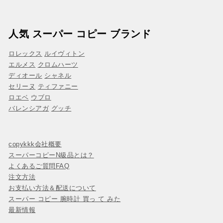
人気 スーパー コピー ブランド
ロレックス
ルイヴィトン
エルメス
クロムハーツ
ディオール
シャネル
セリーヌ
ティファニー
ロエベ
ウブロ
バレンシアガ
グッチ
copykkk会社概要
スーパーコピーN級品とは？
よくあるご質問FAQ
注文方法
お支払い方法＆配送について
スーパー コピー 腕時計 買っ て みた
最新情報