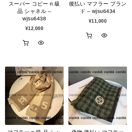
スーパー コピー n 級
後払い マフラー ブラン
品 シャネル –
ド – wjsu6434
wjsu6438
¥
11,000
¥
12,000
お
ク
お
ク
買
イ
買
イ
い
ッ
い
ッ
物
ク
物
ク
カ
表
カ
表
ゴ
示
ゴ
示
に
に
追
追
加