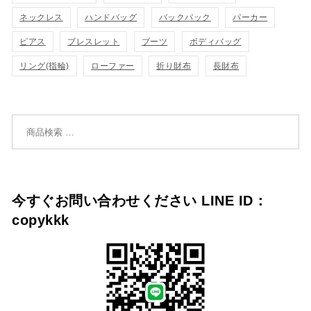
に
に
ネックレス
ハンドバッグ
バックパック
パーカー
追
追
ピアス
ブレスレット
ブーツ
ボディバッグ
リング(指輪)
ローファー
折り財布
長財布
加
加
検索対象:
今すぐお問い合わせください LINE ID：
copykkk