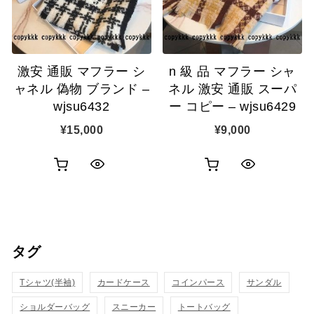
に
に
追
追
加
激安 通販 マフラー シ
n 級 品 マフラー シャ
加
ャネル 偽物 ブランド –
ネル 激安 通販 スーパ
wjsu6432
ー コピー – wjsu6429
¥
15,000
¥
9,000
お
お
ク
ク
買
買
イ
イ
い
い
ッ
ッ
タグ
物
物
ク
ク
カ
カ
Tシャツ(半袖)
表
カードケース
コインパース
表
サンダル
ゴ
ゴ
ショルダーバッグ
スニーカー
トートバッグ
示
示