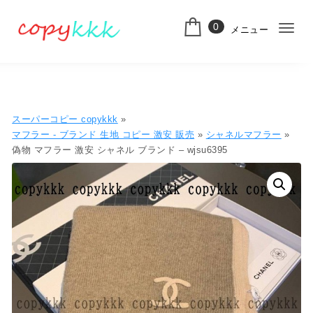
コンテンツへ移動
0
メニュー
ナ
スーパーコピー
ビ
ゲ
ー
スーパーコピー copykkk
»
シ
マフラー - ブランド 生地 コピー ​激安​ 販売​
»
シャネルマフラー
»
偽物 マフラー 激安 シャネル ブランド – wjsu6395
ョ
ン
切
り
替
え