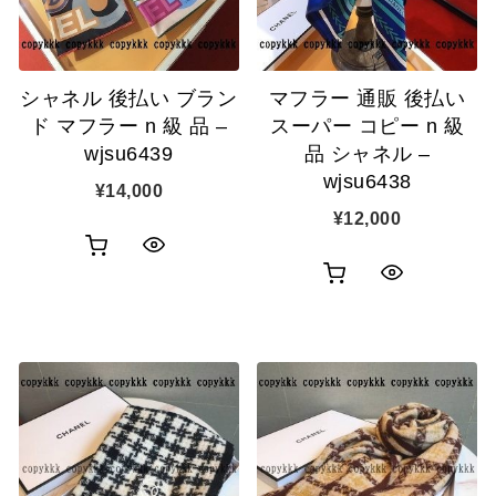
シャネル 後払い ブラン
マフラー 通販 後払い
ド マフラー n 級 品 –
スーパー コピー n 級
wjsu6439
品 シャネル –
wjsu6438
¥
14,000
¥
12,000
お
ク
お
ク
買
イ
買
イ
い
ッ
い
ッ
物
ク
物
ク
カ
表
カ
表
ゴ
示
ゴ
示